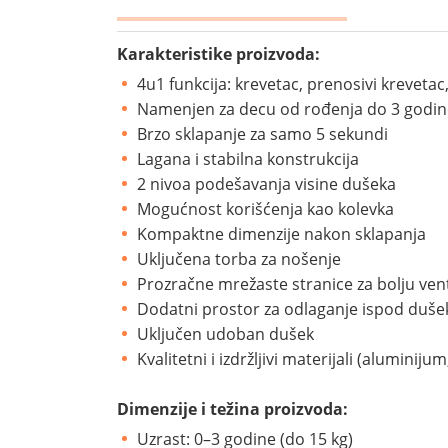
Karakteristike proizvoda:
4u1 funkcija: krevetac, prenosivi krevetac,
Namenjen za decu od rođenja do 3 godine
Brzo sklapanje za samo 5 sekundi
Lagana i stabilna konstrukcija
2 nivoa podešavanja visine dušeka
Mogućnost korišćenja kao kolevka
Kompaktne dimenzije nakon sklapanja
Uključena torba za nošenje
Prozračne mrežaste stranice za bolju vent
Dodatni prostor za odlaganje ispod duše
Uključen udoban dušek
Kvalitetni i izdržljivi materijali (aluminiju
Dimenzije i težina proizvoda:
Uzrast: 0–3 godine (do 15 kg)