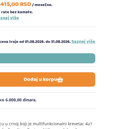
.415,
00
RSD
/ mesečno.
 rate bez kamate.
znaj više
Saznaj više
ena traje od 01.08.2026.
do 31.08.2026.
Dodaj u korpu
o 6.000,00 dinara.
cu u crnoj boji je multifunkcionalni krevetac 4u1