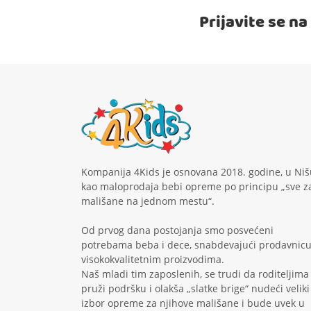
Prijavite se n
Kompanija 4Kids je osnovana 2018. godine, u Niš
kao maloprodaja bebi opreme po principu „sve z
mališane na jednom mestu“.
Od prvog dana postojanja smo posvećeni
potrebama beba i dece, snabdevajući prodavnic
visokokvalitetnim proizvodima.
Naš mladi tim zaposlenih, se trudi da roditeljima
pruži podršku i olakša „slatke brige“ nudeći veliki
izbor opreme za njihove mališane i bude uvek u