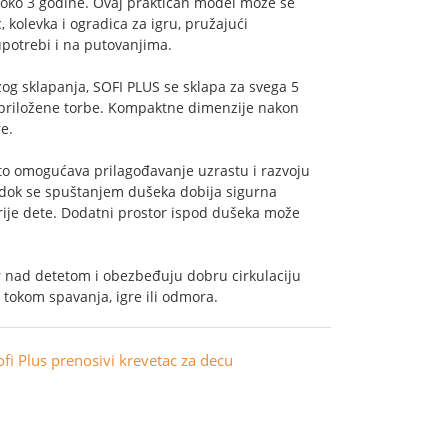
o oko 3 godine. Ovaj praktičan model može se
c, kolevka i ogradica za igru, pružajući
potrebi i na putovanjima.
rzog sklapanja, SOFI PLUS se sklapa za svega 5
 priložene torbe. Kompaktne dimenzije nakon
e.
to omogućava prilagođavanje uzrastu i razvoju
, dok se spuštanjem dušeka dobija sigurna
arije dete. Dodatni prostor ispod dušeka može
 nad detetom i obezbeđuju dobru cirkulaciju
tokom spavanja, igre ili odmora.
ofi Plus prenosivi krevetac za decu