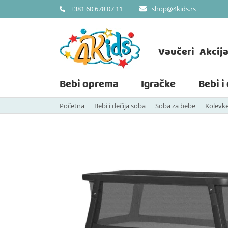
shop@4kids.rs
+381 60 678 07 11
Vaučeri
Akcij
Bebi oprema
Igračke
Bebi i
Početna
Bebi i dečija soba
Soba za bebe
Kolevke