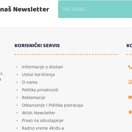
a naš Newsletter
KORISNIČKI SERVIS
K
Informacije o dostavi
u,
Uslovi korišćenja
a
O nama
Politika privatnosti
Reklamacije
u
Otkazivanje / Politika povraćaja
4Kids Newsletter
Pravo na odustajanje
Radno vreme 4Kids-a