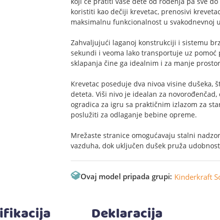
koji će pratiti vaše dete od rođenja pa sve d
koristiti kao dečiji krevetac, prenosivi kreveta
maksimalnu funkcionalnost u svakodnevnoj u
Zahvaljujući laganoj konstrukciji i sistemu b
sekundi i veoma lako transportuje uz pomoć
sklapanja čine ga idealnim i za manje prostor
Krevetac poseduje dva nivoa visine dušeka, š
deteta. Viši nivo je idealan za novorođenčad
ogradica za igru sa praktičnim izlazom za st
poslužiti za odlaganje bebine opreme.
Mrežaste stranice omogućavaju stalni nadzor
vazduha, dok uključen dušek pruža udobnost 
Ovaj model pripada grupi:
Kinderkraft S
ifikacija
Deklaracija