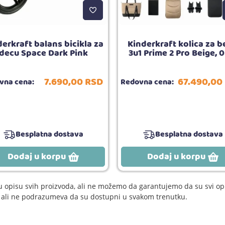
erkraft balans bicikla za
Kinderkraft kolica za 
decu Space Dark Pink
3u1 Prime 2 Pro Beige, 
7.690,
00
RSD
67.490,
00
vna cena:
Redovna cena:
Besplatna dostava
Besplatna dostava
Dodaj u korpu
Dodaj u korpu
 opisu svih proizvoda, ali ne možemo da garantujemo da su svi opi
e, ali ne podrazumeva da su dostupni u svakom trenutku.