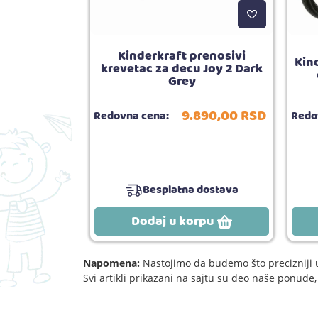
Kinderkraft prenosivi
Kind
rm - audio
krevetac za decu Joy 2 Dark
Grey
790,
00
RSD
9.890,
00
RSD
Redovna cena:
Redo
6.090,
00
RSD
5.00
ija:
1
Besplatna dostava
rpu
Dodaj u korpu
Napomena:
Nastojimo da budemo što precizniji u
Svi artikli prikazani na sajtu su deo naše ponud