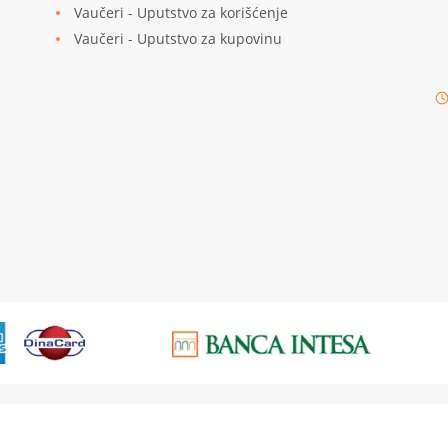
Vaučeri - Uputstvo za korišćenje
Vaučeri - Uputstvo za kupovinu
© 2026
4KIDS
| Sva prava zadržana
Izrada Internet prodavnice etikDigital