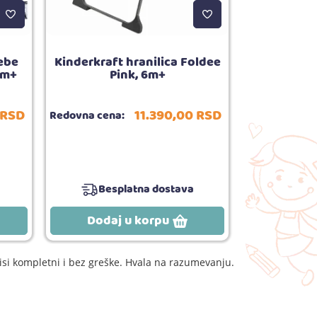
Kinderk
bebe
Kinderkraft hranilica Foldee
krevetac
0m+
Pink, 6m+
RSD
11.390,
00
RSD
Redovna cena:
Redovna cena
Besplatna dostava
Bes
Dodaj u korpu
Dodaj
si kompletni i bez greške. Hvala na razumevanju.