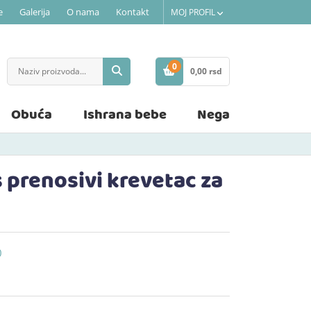
e
Galerija
O nama
Kontakt
MOJ PROFIL
0
0,
00
rsd
STAVKE
Obuća
Ishrana bebe
Nega
s prenosivi krevetac za
0