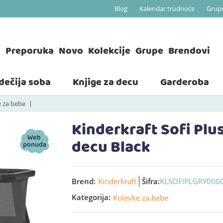
Blog
Kalendar trudnoće
Grup
a
Preporuka
Novo
Kolekcije
Grupe
Brendovi
 dečija soba
Knjige za decu
Garderoba
 za bebe
Kinderkraft Sofi Plu
decu Black
Brend:
Kinderkraft
Šifra:
KLSOFIPLGRY000
Kategorija:
Kolevke za bebe