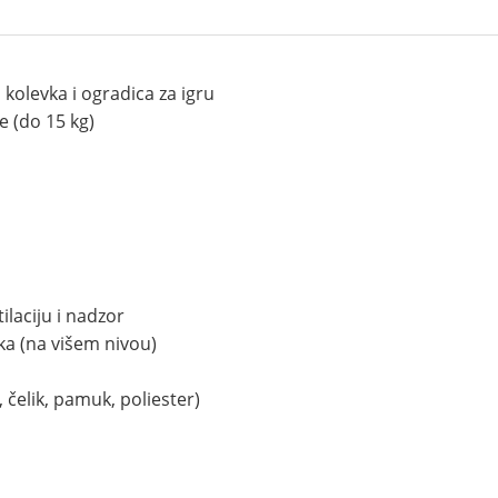
 kolevka i ogradica za igru
 (do 15 kg)
ilaciju i nadzor
ka (na višem nivou)
m, čelik, pamuk, poliester)