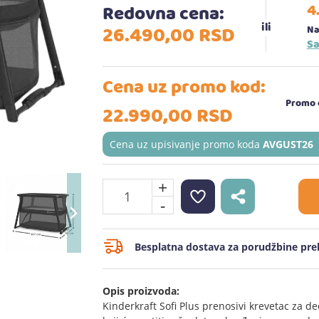
4
Redovna cena:
26.490,
00
RSD
Na
Sa
Cena uz promo kod:
Promo c
22.990,
00
RSD
Cena uz upisivanje promo koda
AVGUST26
+
-
Besplatna dostava za porudžbine prek
Opis proizvoda:
Kinderkraft Sofi Plus prenosivi krevetac za de