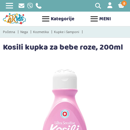
0
STAV
Kategorije
MENI
Početna
Nega
Kozmetika
Kupke i šamponi
Kosili kupka za bebe roze, 200ml