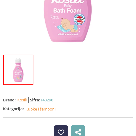
Brend:
Kosili
Šifra:
143296
Kategorija:
Kupke i šamponi