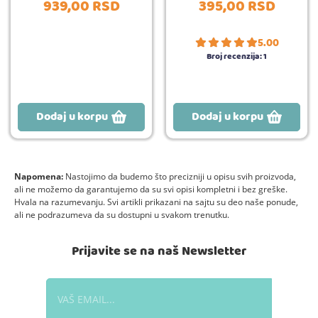
939,
00
RSD
395,
00
RSD
5.00
Broj recenzija:
1
Dodaj u korpu
Dodaj u korpu
Napomena:
Nastojimo da budemo što precizniji u opisu svih proizvoda,
ali ne možemo da garantujemo da su svi opisi kompletni i bez greške.
Hvala na razumevanju. Svi artikli prikazani na sajtu su deo naše ponude,
ali ne podrazumeva da su dostupni u svakom trenutku.
Prijavite se na naš Newsletter