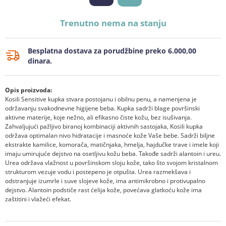
Trenutno nema na stanju
Besplatna dostava za porudžbine preko 6.000,00
dinara.
Opis proizvoda:
Kosili Sensitive kupka stvara postojanu i obilnu penu, a namenjena je
održavanju svakodnevne higijene beba. Kupka sadrži blage površinski
aktivne materije, koje nežno, ali efikasno čiste kožu, bez isušivanja.
Zahvaljujući pažljivo biranoj kombinaciji aktivnih sastojaka, Kosili kupka
održava optimalan nivo hidratacije i masnoće kože Vaše bebe. Sadrži biljne
ekstrakte kamilice, komorača, matičnjaka, hmelja, hajdučke trave i imele koji
imaju umirujuće dejstvo na osetljivu kožu beba. Takođe sadrži alantoin i ureu.
Urea održava vlažnost u površinskom sloju kože, tako što svojom kristalnom
strukturom vezuje vodu i postepeno je otpušta. Urea razmekšava i
odstranjuje izumrle i suve slojeve kože, ima antimikrobno i protivupalno
dejstvo. Alantoin podstiče rast ćelija kože, povećava glatkoću kože ima
zaštitini i vlažeći efekat.