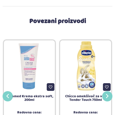
Povezani proizvodi
Sebamed Krema ekstra soft,
Chicco omekšivač za veš
200ml
Tender Touch 750ml
Redovna cena:
Redovna cena: