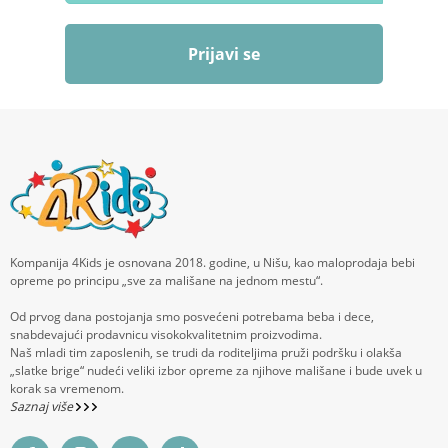
Prijavi se
Kompanija 4Kids je osnovana 2018. godine, u Nišu, kao maloprodaja bebi
opreme po principu „sve za mališane na jednom mestu“.
Od prvog dana postojanja smo posvećeni potrebama beba i dece,
snabdevajući prodavnicu visokokvalitetnim proizvodima.
Naš mladi tim zaposlenih, se trudi da roditeljima pruži podršku i olakša
„slatke brige“ nudeći veliki izbor opreme za njihove mališane i bude uvek u
korak sa vremenom.
Saznaj više