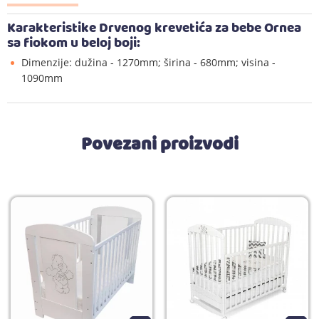
Karakteristike Drvenog krevetića za bebe Ornea
sa fiokom u beloj boji:
Dimenzije: dužina - 1270mm; širina - 680mm; visina -
1090mm
Povezani proizvodi