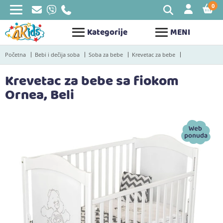
0
STAV
Kategorije
MENI
Početna
Bebi i dečija soba
Soba za bebe
Krevetac za bebe
Krevetac za bebe sa fiokom
Ornea, Beli