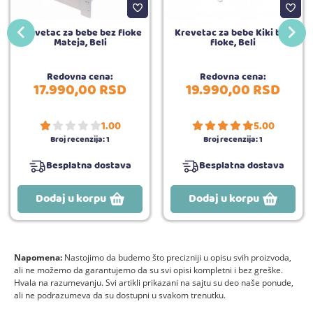
Krevetac za bebe bez fioke
Krevetac za bebe Kiki bez
Mateja, Beli
fioke, Beli
Redovna cena:
Redovna cena:
17.990,
00
RSD
19.990,
00
RSD
1.00
5.00
Broj recenzija:
1
Broj recenzija:
1
Besplatna dostava
Besplatna dostava
Dodaj u korpu
Dodaj u korpu
Napomena:
Nastojimo da budemo što precizniji u opisu svih proizvoda,
ali ne možemo da garantujemo da su svi opisi kompletni i bez greške.
Hvala na razumevanju. Svi artikli prikazani na sajtu su deo naše ponude,
ali ne podrazumeva da su dostupni u svakom trenutku.