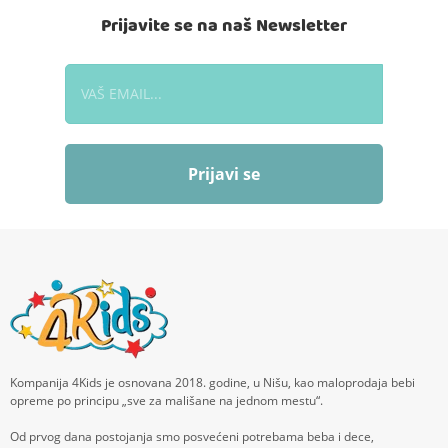
Prijavite se na naš Newsletter
Prijavi se
Kompanija 4Kids je osnovana 2018. godine, u Nišu, kao maloprodaja bebi
opreme po principu „sve za mališane na jednom mestu“.
Od prvog dana postojanja smo posvećeni potrebama beba i dece,