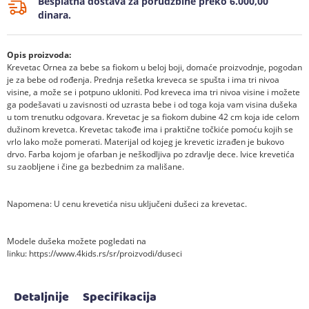
Besplatna dostava za porudžbine preko 6.000,00
dinara.
Opis proizvoda:
Krevetac Ornea za bebe sa fiokom u beloj boji, domaće proizvodnje, pogodan
je za bebe od rođenja. Prednja rešetka kreveca se spušta i ima tri nivoa
visine, a može se i potpuno ukloniti. Pod kreveca ima tri nivoa visine i možete
ga podešavati u zavisnosti od uzrasta bebe i od toga koja vam visina dušeka
u tom trenutku odgovara. Krevetac je sa fiokom dubine 42 cm koja ide celom
dužinom krevetca. Krevetac takođe ima i praktične točkiće pomoću kojih se
vrlo lako može pomerati. Materijal od kojeg je krevetic izrađen je bukovo
drvo. Farba kojom je ofarban je neškodljiva po zdravlje dece. Ivice krevetića
su zaobljene i čine ga bezbednim za mališane.
Napomena: U cenu krevetića nisu uključeni dušeci za krevetac.
Modele dušeka možete pogledati na
linku:
https://www.4kids.rs/sr/proizvodi/duseci
Detaljnije
Specifikacija