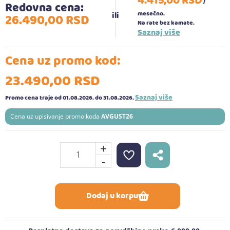
4.415,
00
RSD
/
Redovna cena:
mesečno.
26.490,
00
RSD
Na rate bez kamate.
Saznaj više
Cena uz promo kod:
23.490,
00
RSD
Saznaj više
Promo cena traje od 01.08.2026.
do 31.08.2026.
Cena uz upisivanje promo koda
AVGUST26
+
-
Dodaj u korpu