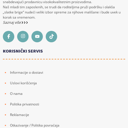
snabdevajući prodavnicu visokokvalitetnim proizvodima.
Naš mladi tim zaposlenih, se trudi da roditeljima pruži podršku i olakša
„slatke brige“ nudeći veliki izbor opreme za njihove mališane i bude uvek u
korak sa vremenom.
Saznaj više
KORISNIČKI SERVIS
Informacije o dostavi
Uslovi korišćenja
O nama
Politika privatnosti
Reklamacije
Otkazivanje / Politika povraćaja