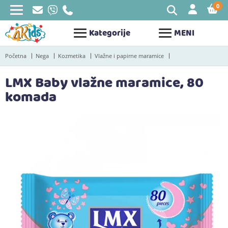
0
STAV
Kategorije
MENI
Početna
Nega
Kozmetika
Vlažne i papirne maramice
LMX Baby vlažne maramice, 80
komada