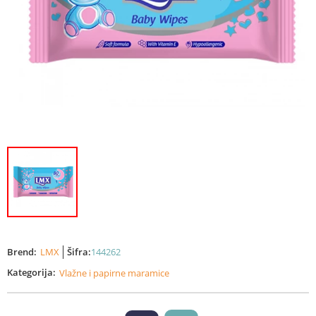
Brend:
LMX
Šifra:
144262
Kategorija:
Vlažne i papirne maramice