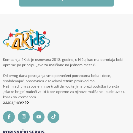
Kompanija 4Kids je osnovana 2018. godine, u Nišu, kao maloprodaja bebi
opreme po principu „sve za mališane na jednom mestu“.
Od prvog dana postojanja smo posvećeni potrebama beba i dece,
snabdevajući prodavnicu visokokvalitetnim proizvodima.
Naš mladi tim zaposlenih, se trudi da roditeljima pruži podršku i olakša
„slatke brige“ nudeći veliki izbor opreme za njihove mališane i bude uvek u
korak sa vremenom.
Saznaj više
KORISNIČKI SERVIS