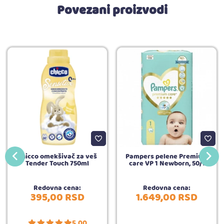
Povezani proizvodi
Chicco omekšivač za veš
Pampers pelene Premium
Tender Touch 750ml
care VP 1 Newborn, 50/1
Redovna cena:
Redovna cena:
395,
00
RSD
1.649,
00
RSD
5.00