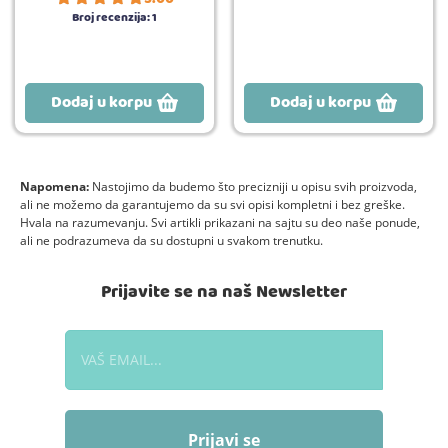
Broj recenzija:
1
Dodaj u korpu
Dodaj u korpu
Napomena:
Nastojimo da budemo što precizniji u opisu svih proizvoda,
ali ne možemo da garantujemo da su svi opisi kompletni i bez greške.
Hvala na razumevanju. Svi artikli prikazani na sajtu su deo naše ponude,
ali ne podrazumeva da su dostupni u svakom trenutku.
Prijavite se na naš Newsletter
Prijavi se