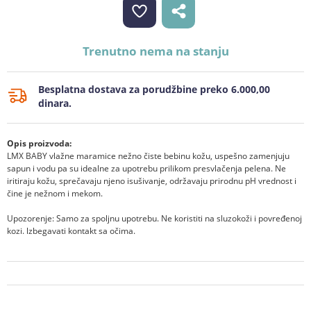
Trenutno nema na stanju
Besplatna dostava za porudžbine preko 6.000,00
dinara.
Opis proizvoda:
LMX BABY vlažne maramice nežno čiste bebinu kožu, uspešno zamenjuju
sapun i vodu pa su idealne za upotrebu prilikom presvlačenja pelena. Ne
iritiraju kožu, sprečavaju njeno isušivanje, održavaju prirodnu pH vrednost i
čine je nežnom i mekom.
Upozorenje: Samo za spoljnu upotrebu. Ne koristiti nа sluzokoži i povređenoj
kozi. lzbegavati kontakt ѕа očima.