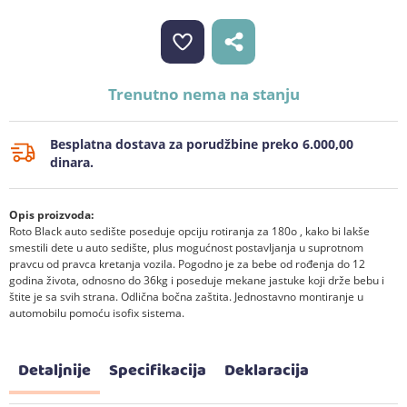
Trenutno nema na stanju
Besplatna dostava za porudžbine preko 6.000,00
dinara.
Opis proizvoda:
Roto Black auto sedište poseduje opciju rotiranja za 180o , kako bi lakše
smestili dete u auto sedište, plus mogućnost postavljanja u suprotnom
pravcu od pravca kretanja vozila. Pogodno je za bebe od rođenja do 12
godina života, odnosno do 36kg i poseduje mekane jastuke koji drže bebu i
štite je sa svih strana. Odlična bočna zaštita. Jednostavno montiranje u
automobilu pomoću isofix sistema.
Detaljnije
Specifikacija
Deklaracija