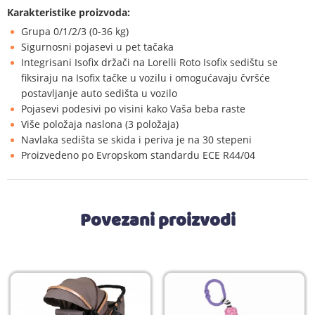
Karakteristike proizvoda:
Grupa 0/1/2/3 (0-36 kg)
Sigurnosni pojasevi u pet tačaka
Integrisani Isofix držači na Lorelli Roto Isofix sedištu se
fiksiraju na Isofix tačke u vozilu i omogućavaju čvršće
postavljanje auto sedišta u vozilo
Pojasevi podesivi po visini kako Vaša beba raste
Više položaja naslona (3 položaja)
Navlaka sedišta se skida i periva je na 30 stepeni
Proizvedeno po Evropskom standardu ECE R44/04
Povezani proizvodi