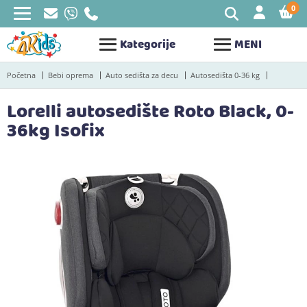
0
STAV
Kategorije
MENI
Početna
Bebi oprema
Auto sedišta za decu
Autosedišta 0-36 kg
Lorelli autosedište Roto Black, 0-
36kg Isofix