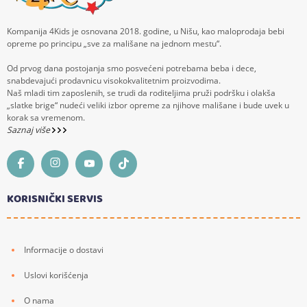
Kompanija 4Kids je osnovana 2018. godine, u Nišu, kao maloprodaja bebi
opreme po principu „sve za mališane na jednom mestu“.
Od prvog dana postojanja smo posvećeni potrebama beba i dece,
snabdevajući prodavnicu visokokvalitetnim proizvodima.
Naš mladi tim zaposlenih, se trudi da roditeljima pruži podršku i olakša
„slatke brige“ nudeći veliki izbor opreme za njihove mališane i bude uvek u
korak sa vremenom.
Saznaj više
KORISNIČKI SERVIS
Informacije o dostavi
Uslovi korišćenja
O nama