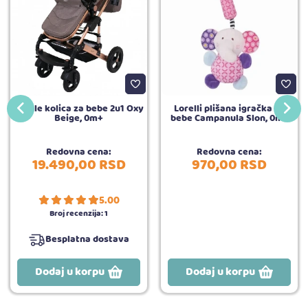
Jungle kolica za bebe 2u1 Oxy
Lorelli plišana igračka za
Beige, 0m+
bebe Campanula Slon, 0m+
Redovna cena:
Redovna cena:
19.490,
00
RSD
970,
00
RSD
5.00
Broj recenzija:
1
Besplatna dostava
Dodaj u korpu
Dodaj u korpu