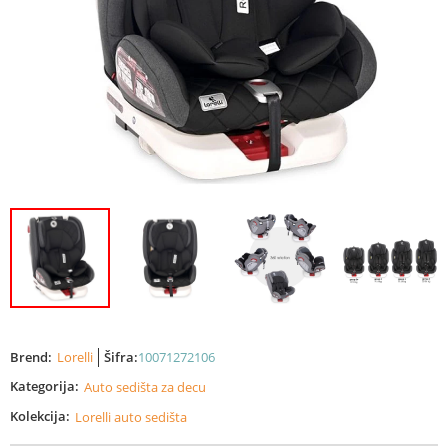
Brend:
Lorelli
Šifra:
10071272106
Kategorija:
Auto sedišta za decu
Kolekcija:
Lorelli auto sedišta