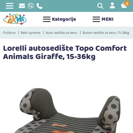
0
STAV
Kategorije
MENI
Početna
Bebi oprema
Auto sedišta za decu
Buster sedište za decu 15-36kg
Lorelli autosedište Topo Comfort
Animals Giraffe, 15-36kg