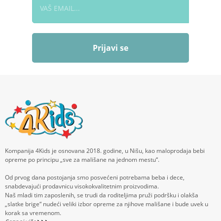
Prijavi se
Kompanija 4Kids je osnovana 2018. godine, u Nišu, kao maloprodaja bebi
opreme po principu „sve za mališane na jednom mestu“.
Od prvog dana postojanja smo posvećeni potrebama beba i dece,
snabdevajući prodavnicu visokokvalitetnim proizvodima.
Naš mladi tim zaposlenih, se trudi da roditeljima pruži podršku i olakša
„slatke brige“ nudeći veliki izbor opreme za njihove mališane i bude uvek u
korak sa vremenom.