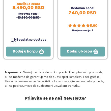
Akcijska cena:
8.490,
00
RSD
Redovna cena:
240,
00
RSD
Redovna cena:
13.890,
00
RSD
5.00
Broj recenzija:
1
Besplatna dostava
Dodaj u korpu
Dodaj u korpu
Napomena:
Nastojimo da budemo što precizniji u opisu svih proizvoda,
ali ne možemo da garantujemo da su svi opisi kompletni i bez greške.
Hvala na razumevanju. Svi artikli prikazani na sajtu su deo naše ponude,
ali ne podrazumeva da su dostupni u svakom trenutku.
Prijavite se na naš Newsletter