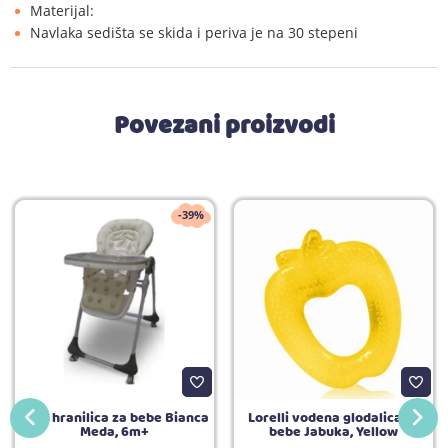
Materijal:
Navlaka sedišta se skida i periva je na 30 stepeni
Povezani proizvodi
-39%
BBO hranilica za bebe Bianca
Lorelli vodena glodalica za
Meda, 6m+
bebe Jabuka, Yellow