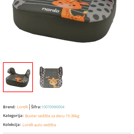
Brend:
Lorelli
Šifra:
10070990004
Kategorija:
Buster sedište za decu 15-36kg
Kolekcija:
Lorelli auto sedišta