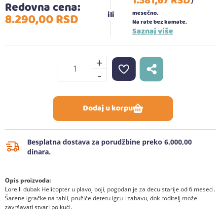
1.381,
67
RSD
/
Redovna cena:
mesečno.
8.290,
00
RSD
Na rate bez kamate.
Saznaj više
+
-
Dodaj u korpu
Besplatna dostava za porudžbine preko 6.000,00
dinara.
Opis proizvoda:
Lorelli dubak Helicopter u plavoj boji, pogodan je za decu starije od 6 meseci.
Šarene igračke na tabli, pružiće detetu igru i zabavu, dok roditelj može
završavati stvari po kući.