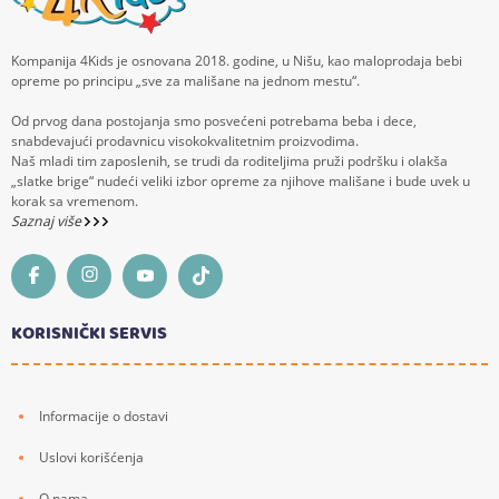
Kompanija 4Kids je osnovana 2018. godine, u Nišu, kao maloprodaja bebi
opreme po principu „sve za mališane na jednom mestu“.
Od prvog dana postojanja smo posvećeni potrebama beba i dece,
snabdevajući prodavnicu visokokvalitetnim proizvodima.
Naš mladi tim zaposlenih, se trudi da roditeljima pruži podršku i olakša
„slatke brige“ nudeći veliki izbor opreme za njihove mališane i bude uvek u
korak sa vremenom.
Saznaj više
KORISNIČKI SERVIS
Informacije o dostavi
Uslovi korišćenja
O nama