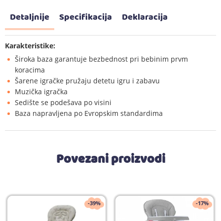
Detaljnije
Specifikacija
Deklaracija
Karakteristike:
Široka baza garantuje bezbednost pri bebinim prvm
koracima
Šarene igračke pružaju detetu igru i zabavu
Muzička igračka
Sedište se podešava po visini
Baza napravljena po Evropskim standardima
Povezani proizvodi
-39%
-17%