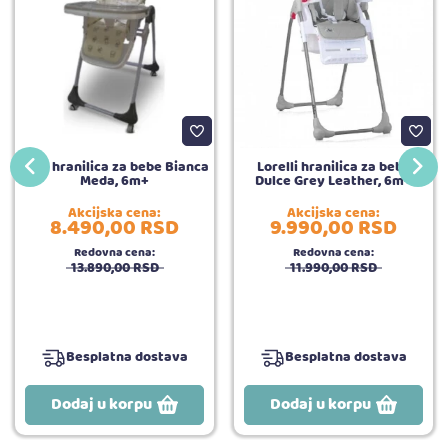
BBO hranilica za bebe Bianca
Lorelli hranilica za bebe
Meda, 6m+
Dulce Grey Leather, 6m+
Akcijska cena:
Akcijska cena:
8.490,
00
RSD
9.990,
00
RSD
Redovna cena:
Redovna cena:
13.890,
00
RSD
11.990,
00
RSD
Besplatna dostava
Besplatna dostava
Dodaj u korpu
Dodaj u korpu