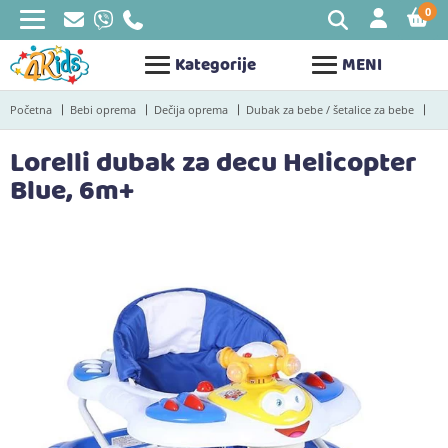
0
STAV
Kategorije
MENI
Početna
Bebi oprema
Dečija oprema
Dubak za bebe / šetalice za bebe
Lorelli dubak za decu Helicopter
Blue, 6m+