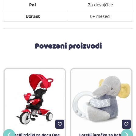
Pol
Za devojčice
Uzrast
0+ meseci
Povezani proizvodi
Lorelli tricikl za decu One
Lorelli igračka za bebe