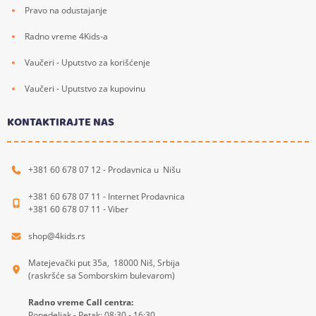
Pravo na odustajanje
Radno vreme 4Kids-a
Vaučeri - Uputstvo za korišćenje
Vaučeri - Uputstvo za kupovinu
KONTAKTIRAJTE NAS
+381 60 678 07 12 - Prodavnica u Nišu
+381 60 678 07 11 - Internet Prodavnica
+381 60 678 07 11 - Viber
shop@4kids.rs
Matejevački put 35a, 18000 Niš, Srbija
(raskršće sa Somborskim bulevarom)
Radno vreme Call centra:
Ponedeljak - Petak: 08:30 - 16:30