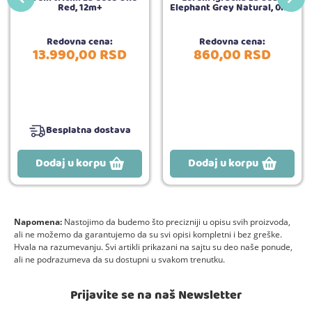
Red, 12m+
Elephant Grey Natural, 0m+
Redovna cena:
Redovna cena:
13.990,
00
RSD
860,
00
RSD
Besplatna dostava
Dodaj u korpu
Dodaj u korpu
Napomena:
Nastojimo da budemo što precizniji u opisu svih proizvoda,
ali ne možemo da garantujemo da su svi opisi kompletni i bez greške.
Hvala na razumevanju. Svi artikli prikazani na sajtu su deo naše ponude,
ali ne podrazumeva da su dostupni u svakom trenutku.
Prijavite se na naš Newsletter