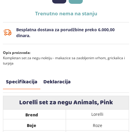
Trenutno nema na stanju
Besplatna dostava za porudžbine preko 6.000,00
dinara.
Opis proizvoda:
Kompletan set za negu noktiju - makazice sa zaobljenim vrhom, grickalica i
turpija
Specifikacija
Deklaracija
Lorelli set za negu Animals, Pink
Lorelli
Brend
Boje
Roze