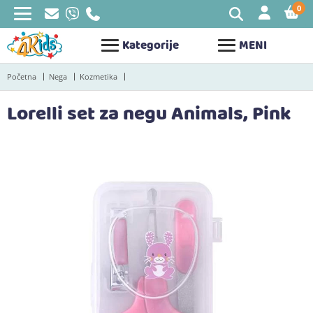
0
STAV
Kategorije
MENI
Početna
Nega
Kozmetika
Lorelli set za negu Animals, Pink