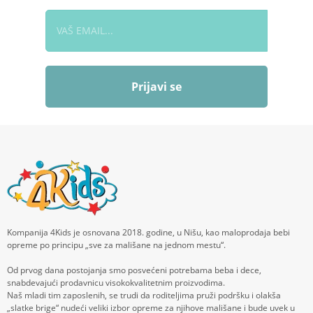
Prijavi se
Kompanija 4Kids je osnovana 2018. godine, u Nišu, kao maloprodaja bebi
opreme po principu „sve za mališane na jednom mestu“.
Od prvog dana postojanja smo posvećeni potrebama beba i dece,
snabdevajući prodavnicu visokokvalitetnim proizvodima.
Naš mladi tim zaposlenih, se trudi da roditeljima pruži podršku i olakša
„slatke brige“ nudeći veliki izbor opreme za njihove mališane i bude uvek u