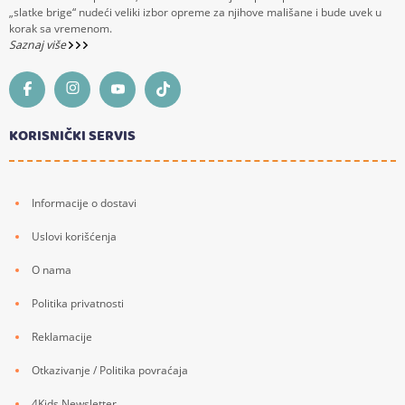
„slatke brige“ nudeći veliki izbor opreme za njihove mališane i bude uvek u
korak sa vremenom.
Saznaj više
KORISNIČKI SERVIS
Informacije o dostavi
Uslovi korišćenja
O nama
Politika privatnosti
Reklamacije
Otkazivanje / Politika povraćaja
4Kids Newsletter