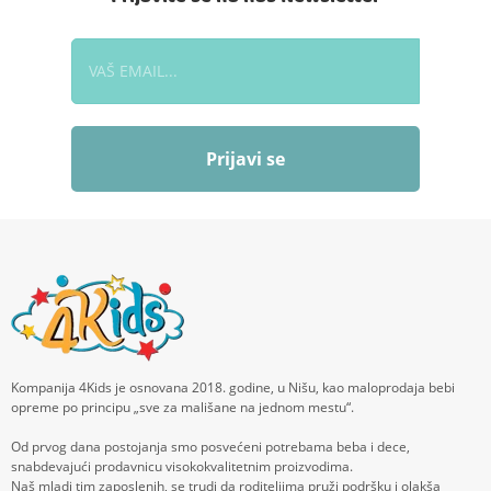
Prijavi se
Kompanija 4Kids je osnovana 2018. godine, u Nišu, kao maloprodaja bebi
opreme po principu „sve za mališane na jednom mestu“.
Od prvog dana postojanja smo posvećeni potrebama beba i dece,
snabdevajući prodavnicu visokokvalitetnim proizvodima.
Naš mladi tim zaposlenih, se trudi da roditeljima pruži podršku i olakša