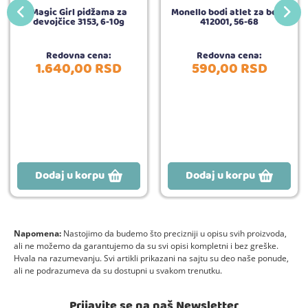
Magic Girl pidžama za
Monello bodi atlet za bebe
devojčice 3153, 6-10g
412001, 56-68
Redovna cena:
Redovna cena:
1.640,
00
RSD
590,
00
RSD
Dodaj u korpu
Dodaj u korpu
Napomena:
Nastojimo da budemo što precizniji u opisu svih proizvoda,
ali ne možemo da garantujemo da su svi opisi kompletni i bez greške.
Hvala na razumevanju. Svi artikli prikazani na sajtu su deo naše ponude,
ali ne podrazumeva da su dostupni u svakom trenutku.
Prijavite se na naš Newsletter