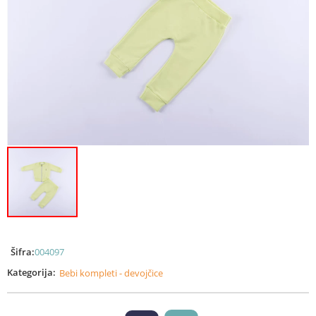
Šifra:
004097
Kategorija:
Bebi kompleti - devojčice