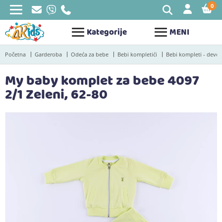
0
STAV
Kategorije
MENI
Početna
Garderoba
Odeća za bebe
Bebi kompletići
Bebi kompleti - devoj
My baby komplet za bebe 4097
2/1 Zeleni, 62-80