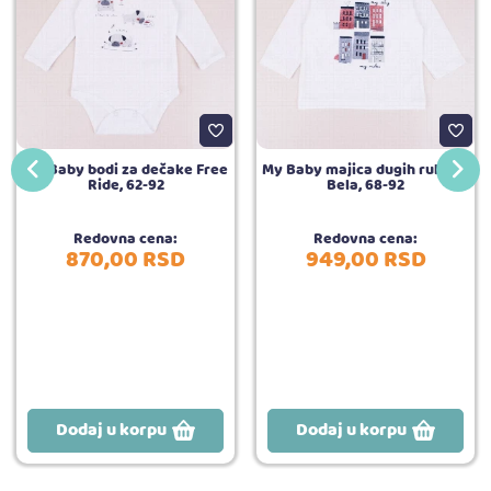
My Baby bodi za dečake Free
My Baby majica dugih rukava
Ride, 62-92
Bela, 68-92
Redovna cena:
Redovna cena:
870,
00
RSD
949,
00
RSD
Dodaj u korpu
Dodaj u korpu