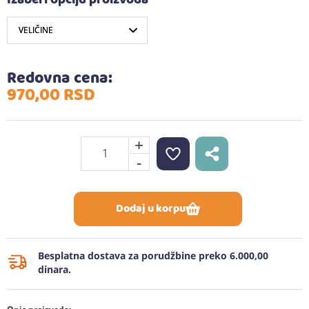
Izaberi opciju proizvoda
Redovna cena:
970,
00
RSD
+
-
Dodaj u korpu
Besplatna dostava za porudžbine preko 6.000,00
dinara.