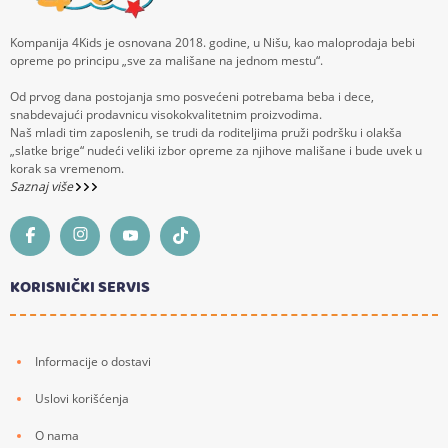
Kompanija 4Kids je osnovana 2018. godine, u Nišu, kao maloprodaja bebi
opreme po principu „sve za mališane na jednom mestu“.
Od prvog dana postojanja smo posvećeni potrebama beba i dece,
snabdevajući prodavnicu visokokvalitetnim proizvodima.
Naš mladi tim zaposlenih, se trudi da roditeljima pruži podršku i olakša
„slatke brige“ nudeći veliki izbor opreme za njihove mališane i bude uvek u
korak sa vremenom.
Saznaj više
KORISNIČKI SERVIS
Informacije o dostavi
Uslovi korišćenja
O nama