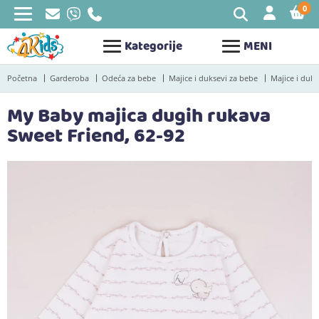
0
STAV
Kategorije
MENI
Početna
Garderoba
Odeća za bebe
Majice i duksevi za bebe
Majice i duks
My Baby majica dugih rukava
Sweet Friend, 62-92