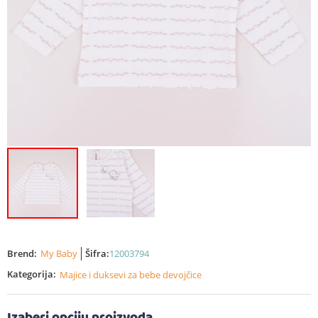
Brend:
My Baby
Šifra:
12003794
Kategorija:
Majice i duksevi za bebe devojčice