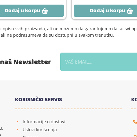
Dodaj u korpu
Dodaj u korpu
 opisu svih proizvoda, ali ne možemo da garantujemo da su svi opi
e, ali ne podrazumeva da su dostupni u svakom trenutku.
a naš Newsletter
KORISNIČKI SERVIS
K
Informacije o dostavi
u,
Uslovi korišćenja
a