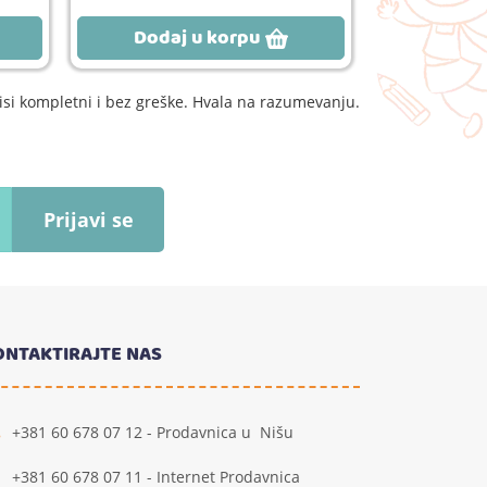
Dodaj u korpu
Dodaj
si kompletni i bez greške. Hvala na razumevanju.
Prijavi se
ONTAKTIRAJTE NAS
+381 60 678 07 12 - Prodavnica u Nišu
+381 60 678 07 11 - Internet Prodavnica