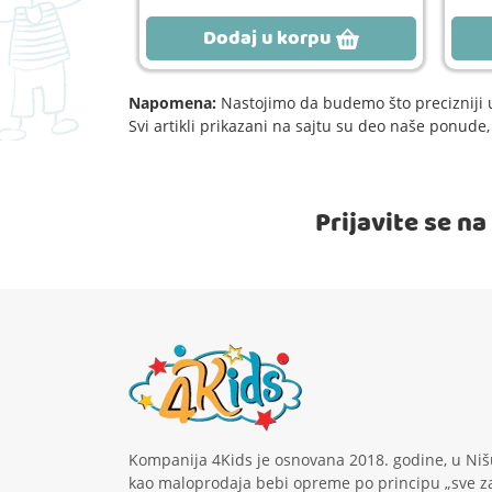
rpu
Dodaj u korpu
Napomena:
Nastojimo da budemo što precizniji u
Svi artikli prikazani na sajtu su deo naše ponud
Prijavite se n
Kompanija 4Kids je osnovana 2018. godine, u Niš
kao maloprodaja bebi opreme po principu „sve z