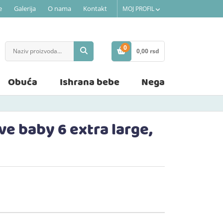
e
Galerija
O nama
Kontakt
MOJ PROFIL
0
0,
00
rsd
STAVKE
Obuća
Ishrana bebe
Nega
e baby 6 extra large,