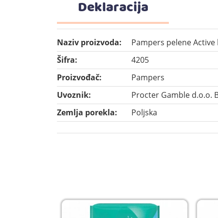
Deklaracija
Naziv proizvoda:
Pampers pelene Active b
Šifra:
4205
Proizvođač:
Pampers
Uvoznik:
Procter Gamble d.o.o. 
Zemlja porekla:
Poljska