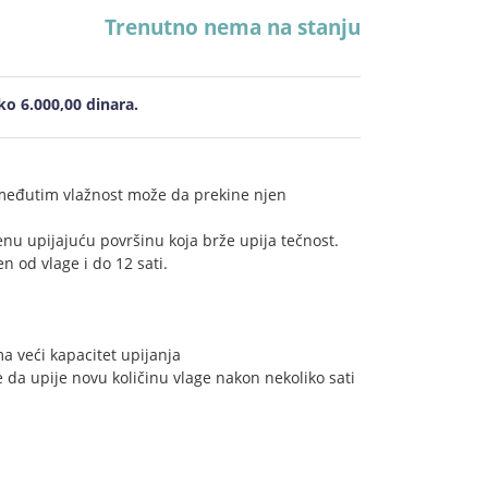
Trenutno nema na stanju
o 6.000,00 dinara.
 međutim vlažnost može da prekine njen
u upijajuću površinu koja brže upija tečnost.
n od vlage i do 12 sati.
ma veći kapacitet upijanja
e da upije novu količinu vlage nakon nekoliko sati