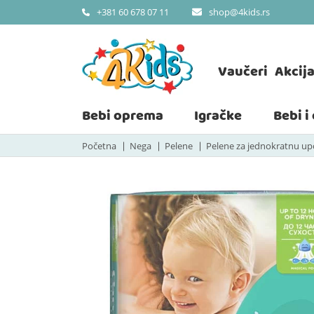
shop@4kids.rs
+381 60 678 07 11
Vaučeri
Akcij
Bebi oprema
Igračke
Bebi i
Početna
Nega
Pelene
Pelene za jednokratnu u