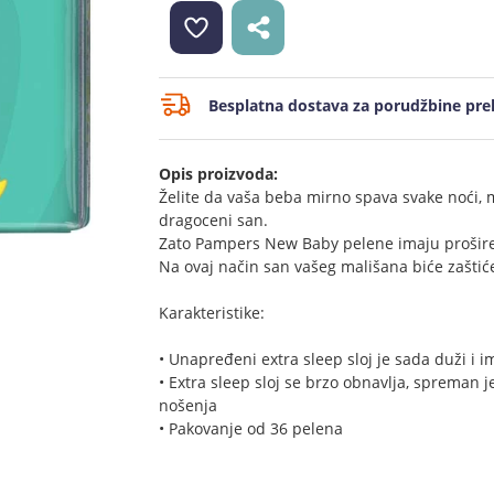
Besplatna dostava za porudžbine prek
Opis proizvoda:
Želite da vaša beba mirno spava svake noći,
dragoceni san.
Zato Pampers New Baby pelene imaju proširen
Na ovaj način san vašeg mališana biće zaštiće
Karakteristike:
• Unapređeni extra sleep sloj je sada duži i i
• Extra sleep sloj se brzo obnavlja, spreman j
nošenja
• Pakovanje od 36 pelena