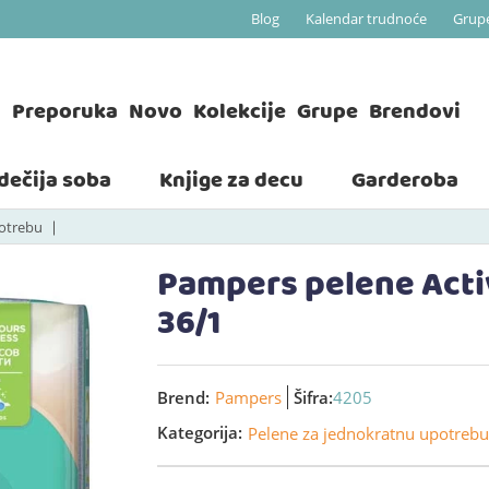
Blog
Kalendar trudnoće
Grup
a
Preporuka
Novo
Kolekcije
Grupe
Brendovi
 dečija soba
Knjige za decu
Garderoba
potrebu
Pampers pelene Activ
36/1
Brend:
Pampers
Šifra:
4205
Kategorija:
Pelene za jednokratnu upotrebu