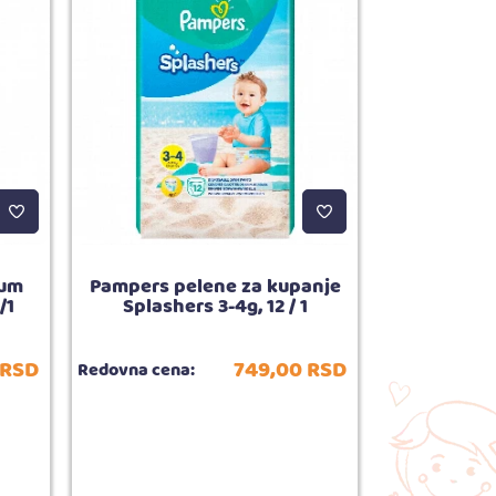
ium
Pampers pelene za kupanje
Chicco o
/1
Splashers 3-4g, 12 / 1
Tender
RSD
749,
00
RSD
Redovna cena:
Redovna cena
Broj