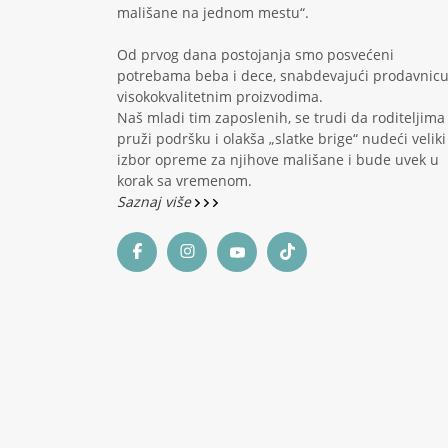
mališane na jednom mestu“.
Od prvog dana postojanja smo posvećeni
potrebama beba i dece, snabdevajući prodavnic
visokokvalitetnim proizvodima.
Naš mladi tim zaposlenih, se trudi da roditeljima
pruži podršku i olakša „slatke brige“ nudeći veliki
izbor opreme za njihove mališane i bude uvek u
korak sa vremenom.
Saznaj više