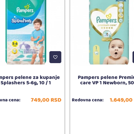
pers pelene za kupanje
Pampers pelene Prem
Splashers 5-6g, 10 / 1
care VP 1 Newborn, 50
749,
00
RSD
1.649,
00
vna cena:
Redovna cena: