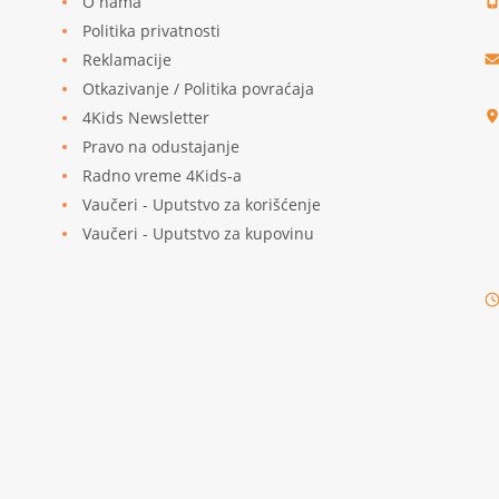
O nama
Politika privatnosti
Reklamacije
u
Otkazivanje / Politika povraćaja
4Kids Newsletter
Pravo na odustajanje
Radno vreme 4Kids-a
Vaučeri - Uputstvo za korišćenje
Vaučeri - Uputstvo za kupovinu