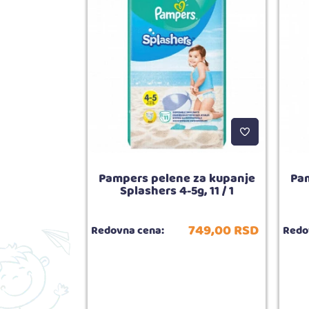
kstra soft,
Pampers pelene za kupanje
Pam
l
Splashers 4-5g, 11 / 1
939,
00
RSD
749,
00
RSD
Redovna cena:
Redo