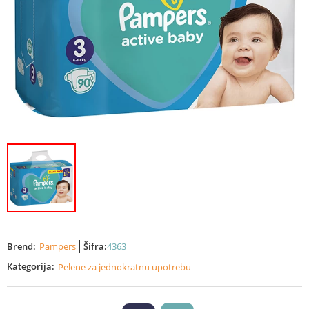
Brend:
Pampers
Šifra:
4363
Kategorija:
Pelene za jednokratnu upotrebu