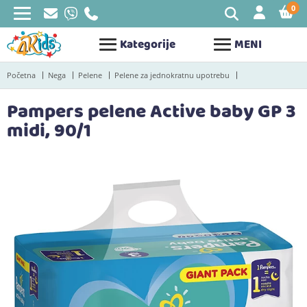
0
STAV
Kategorije
MENI
Početna
Nega
Pelene
Pelene za jednokratnu upotrebu
Pampers pelene Active baby GP 3
midi, 90/1