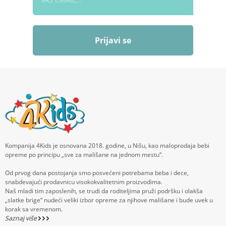
Prijavi se
Kompanija 4Kids je osnovana 2018. godine, u Nišu, kao maloprodaja bebi
opreme po principu „sve za mališane na jednom mestu“.
Od prvog dana postojanja smo posvećeni potrebama beba i dece,
snabdevajući prodavnicu visokokvalitetnim proizvodima.
Naš mladi tim zaposlenih, se trudi da roditeljima pruži podršku i olakša
„slatke brige“ nudeći veliki izbor opreme za njihove mališane i bude uvek u
korak sa vremenom.
Saznaj više