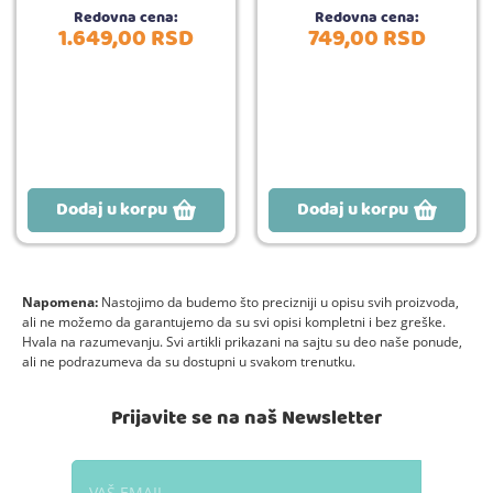
Redovna cena:
Redovna cena:
1.649,
00
RSD
749,
00
RSD
Dodaj u korpu
Dodaj u korpu
Napomena:
Nastojimo da budemo što precizniji u opisu svih proizvoda,
ali ne možemo da garantujemo da su svi opisi kompletni i bez greške.
Hvala na razumevanju. Svi artikli prikazani na sajtu su deo naše ponude,
ali ne podrazumeva da su dostupni u svakom trenutku.
Prijavite se na naš Newsletter