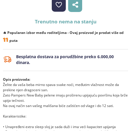
Trenutno nema na stanju
🔥 Popularan izbor među roditeljima - Ovaj proizvod je prodat više od
11
puta
Besplatna dostava za porudžbine preko 6.000,00
dinara.
Opis proizvoda:
Želite da vaša beba mirno spava svake noći, međutim vlažnost može da
prekine njen dragoceni san.
Zato Pampers New Baby pelene imaju proširenu upijajuću površinu koja brže
upija tečnost.
Na ovaj način san vašeg mališana biće zaštićen od vlage i do 12 sati.
Karakteristike:
• Unapređeni extra sleep sloj je sada duži i ima veći kapacitet upijanja