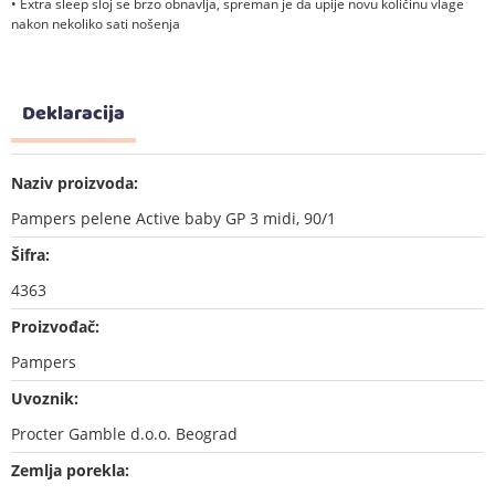
• Extra sleep sloj se brzo obnavlja, spreman je da upije novu količinu vlage
nakon nekoliko sati nošenja
Deklaracija
Naziv proizvoda:
Pampers pelene Active baby GP 3 midi, 90/1
Šifra:
4363
Proizvođač:
Pampers
Uvoznik:
Procter Gamble d.o.o. Beograd
Zemlja porekla: