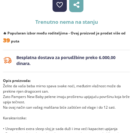
Trenutno nema na stanju
🔥 Popularan izbor među roditeljima - Ovaj proizvod je prodat više od
39
puta
Besplatna dostava za porudžbine preko 6.000,00
dinara.
Opis proizvoda:
Želite da vaša beba mirno spava svake noći, međutim vlažnost može da
prekine njen dragoceni san.
Zato Pampers New Baby pelene imaju proširenu upijajuću površinu koja brže
upija tečnost.
Na ovaj način san vašeg mališana biće zaštićen od vlage i do 12 sati.
Karakteristike:
• Unapređeni extra sleep sloj je sada duži i ima veći kapacitet upijanja