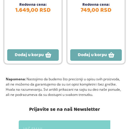
Redovna cena:
Redovna cena:
1.649,
00
RSD
749,
00
RSD
Dodaj u korpu
Dodaj u korpu
Napomena:
Nastojimo da budemo što precizniji u opisu svih proizvoda,
ali ne možemo da garantujemo da su svi opisi kompletni i bez greške.
Hvala na razumevanju. Svi artikli prikazani na sajtu su deo naše ponude,
ali ne podrazumeva da su dostupni u svakom trenutku.
Prijavite se na naš Newsletter