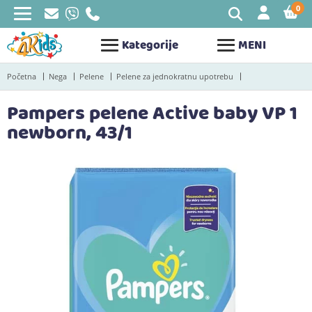
0
STAV
Kategorije
MENI
Početna
Nega
Pelene
Pelene za jednokratnu upotrebu
Pampers pelene Active baby VP 1
newborn, 43/1