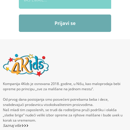
Prijavi se
Kompanija 4Kids je osnovana 2018. godine, u Nišu, kao maloprodaja bebi
opreme po principu „sve za mališane na jednom mestu“.
Od prvog dana postojanja smo posvećeni potrebama beba i dece,
snabdevajući prodavnicu visokokvalitetnim proizvodima.
Naš mladi tim zaposlenih, se trudi da roditeljima pruži podršku i olakša
„slatke brige“ nudeći veliki izbor opreme za njihove mališane i bude uvek u
korak sa vremenom.
Saznaj više