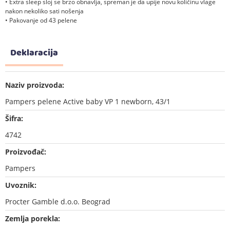
• Extra sleep sloj se brzo obnavlja, spreman je da upije novu količinu vlage
nakon nekoliko sati nošenja
• Pakovanje od 43 pelene
Deklaracija
Naziv proizvoda:
Pampers pelene Active baby VP 1 newborn, 43/1
Šifra:
4742
Proizvođač:
Pampers
Uvoznik:
Procter Gamble d.o.o. Beograd
Zemlja porekla: