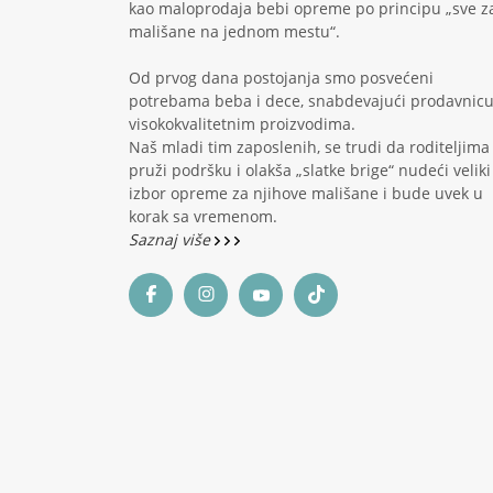
kao maloprodaja bebi opreme po principu „sve z
mališane na jednom mestu“.
Od prvog dana postojanja smo posvećeni
potrebama beba i dece, snabdevajući prodavnic
visokokvalitetnim proizvodima.
Naš mladi tim zaposlenih, se trudi da roditeljima
pruži podršku i olakša „slatke brige“ nudeći veliki
izbor opreme za njihove mališane i bude uvek u
korak sa vremenom.
Saznaj više