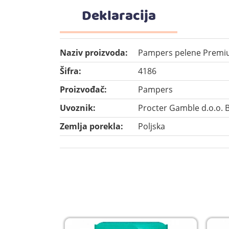
Deklaracija
Naziv proizvoda:
Pampers pelene Premium
Šifra:
4186
Proizvođač:
Pampers
Uvoznik:
Procter Gamble d.o.o. 
Zemlja porekla:
Poljska