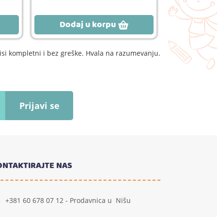
Dodaj u korpu
Dodaj
si kompletni i bez greške. Hvala na razumevanju.
Prijavi se
ONTAKTIRAJTE NAS
+381 60 678 07 12 - Prodavnica u Nišu