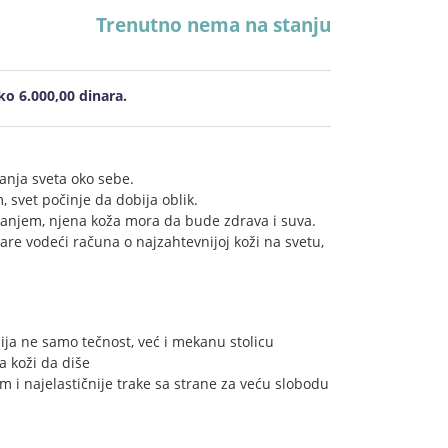
Trenutno nema na stanju
o 6.000,00 dinara.
vanja sveta oko sebe.
svet počinje da dobija oblik.
vanjem, njena koža mora da bude zdrava i suva.
re vodeći računa o najzahtevnijoj koži na svetu,
pija ne samo tečnost, već i mekanu stolicu
a koži da diše
 i najelastičnije trake sa strane za veću slobodu