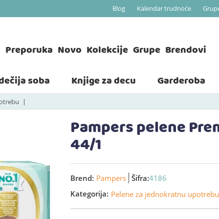
Blog
Kalendar trudnoće
Grup
a
Preporuka
Novo
Kolekcije
Grupe
Brendovi
 dečija soba
Knjige za decu
Garderoba
potrebu
Pampers pelene Premi
44/1
Brend:
Pampers
Šifra:
4186
Kategorija:
Pelene za jednokratnu upotrebu