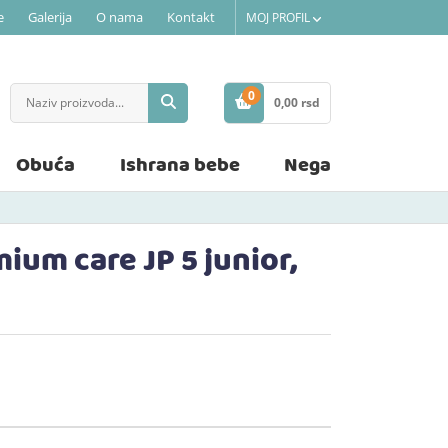
e
Galerija
O nama
Kontakt
MOJ PROFIL
0
0,
00
rsd
STAVKE
Obuća
Ishrana bebe
Nega
um care JP 5 junior,