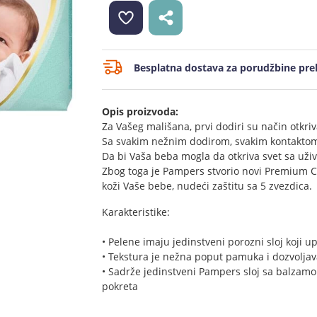
Besplatna dostava za porudžbine prek
Opis proizvoda:
Za Vašeg mališana, prvi dodiri su način otkri
Sa svakim nežnim dodirom, svakim kontaktom, 
Da bi Vaša beba mogla da otkriva svet sa uži
Zbog toga je Pampers stvorio novi Premium Ca
koži Vaše bebe, nudeći zaštitu sa 5 zvezdica.
Karakteristike:
• Pelene imaju jedinstveni porozni sloj koji u
• Tekstura je nežna poput pamuka i dozvoljav
• Sadrže jedinstveni Pampers sloj sa balzamom
pokreta