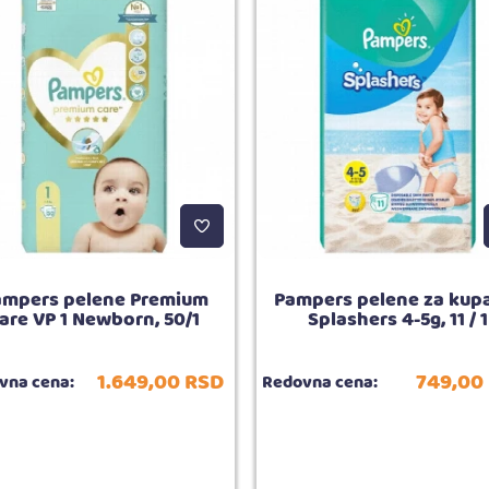
ampers pelene Premium
Pampers pelene za kup
are VP 1 Newborn, 50/1
Splashers 4-5g, 11 / 1
1.649,
00
RSD
749,
00
vna cena:
Redovna cena: