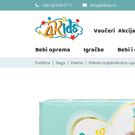
shop@4kids.rs
+381 60 678 07 11
Vaučeri
Akcij
Bebi oprema
Igračke
Bebi i
Početna
Nega
Pelene
Pelene za jednokratnu u