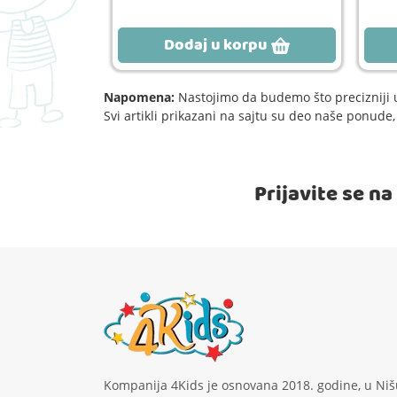
rpu
Dodaj u korpu
Napomena:
Nastojimo da budemo što precizniji u
Svi artikli prikazani na sajtu su deo naše ponud
Prijavite se n
Kompanija 4Kids je osnovana 2018. godine, u Niš