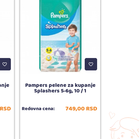
anje
Pampers pelene za kupanje
Chicco o
Splashers 5-6g, 10 / 1
Tender
RSD
749,
00
RSD
Redovna cena:
Redovna cena
Broj