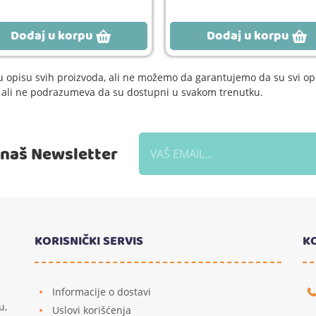
Dodaj u korpu
Dodaj u korpu
 opisu svih proizvoda, ali ne možemo da garantujemo da su svi opi
e, ali ne podrazumeva da su dostupni u svakom trenutku.
a naš Newsletter
KORISNIČKI SERVIS
K
Informacije o dostavi
u,
Uslovi korišćenja