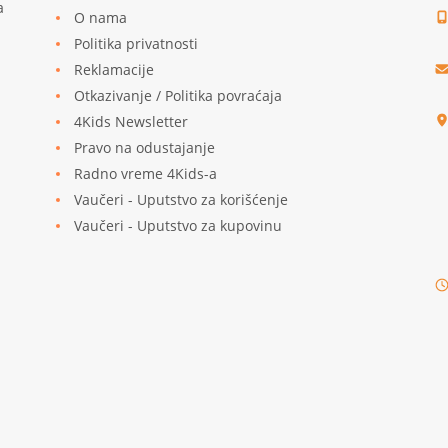
a
O nama
Politika privatnosti
Reklamacije
u
Otkazivanje / Politika povraćaja
4Kids Newsletter
Pravo na odustajanje
Radno vreme 4Kids-a
Vaučeri - Uputstvo za korišćenje
Vaučeri - Uputstvo za kupovinu