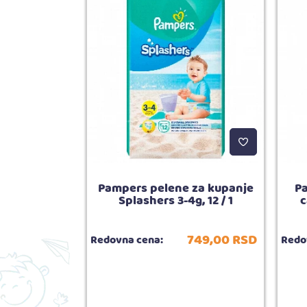
kstra soft,
Pampers pelene za kupanje
P
l
Splashers 3-4g, 12 / 1
c
939,
00
RSD
749,
00
RSD
Redovna cena:
Redo