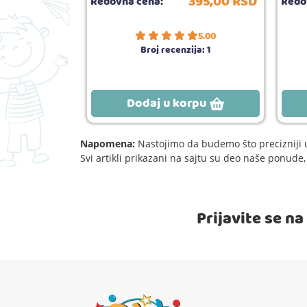
619,
00
RSD
395,
00
RSD
Redovna cena:
Redo
5.00
Broj recenzija:
1
rpu
Dodaj u korpu
Napomena:
Nastojimo da budemo što precizniji u
Svi artikli prikazani na sajtu su deo naše ponud
Prijavite se n