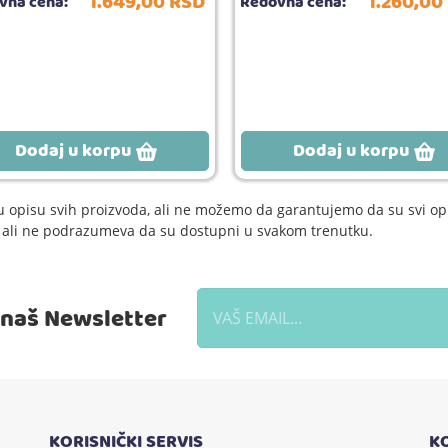
1.649,
00
RSD
1.260,
00
vna cena:
Redovna cena:
Dodaj u korpu
Dodaj u korpu
 opisu svih proizvoda, ali ne možemo da garantujemo da su svi opi
e, ali ne podrazumeva da su dostupni u svakom trenutku.
a naš Newsletter
KORISNIČKI SERVIS
K