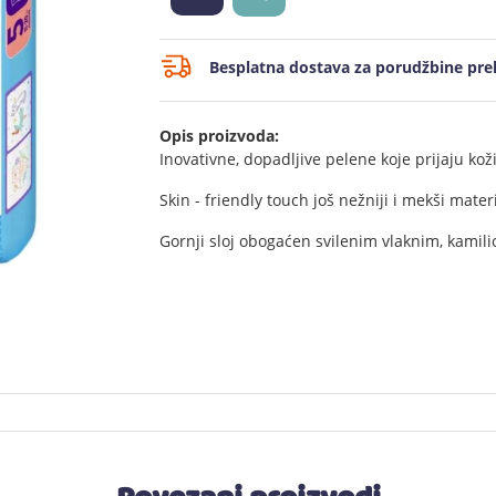
Besplatna dostava za porudžbine prek
Opis proizvoda:
Inovativne, dopadljive pelene koje prijaju kož
Skin - friendly touch još nežniji i mekši materi
Gornji sloj obogaćen svilenim vlaknim, kamil