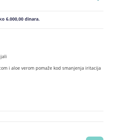
o 6.000,00 dinara.
i
jali
icom i aloe verom pomaže kod smanjenja iritacija