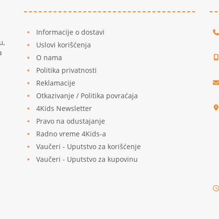
Informacije o dostavi
u,
Uslovi korišćenja
a
O nama
Politika privatnosti
Reklamacije
u
Otkazivanje / Politika povraćaja
4Kids Newsletter
Pravo na odustajanje
Radno vreme 4Kids-a
Vaučeri - Uputstvo za korišćenje
Vaučeri - Uputstvo za kupovinu