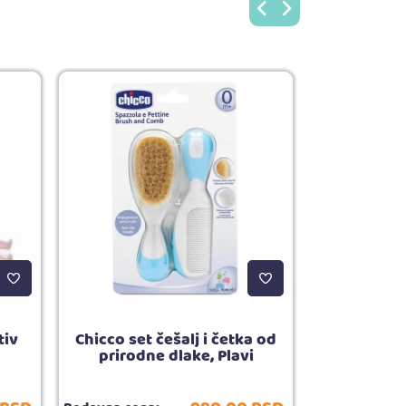
tiv
Chicco set češalj i četka od
Jungle tetr
prirodne dlake, Plavi