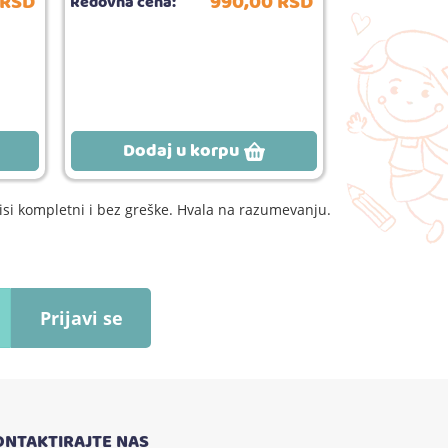
RSD
990,
00
RSD
Redovna cena:
Redovna cena
Broj
Dodaj u korpu
Dodaj
si kompletni i bez greške. Hvala na razumevanju.
Prijavi se
ONTAKTIRAJTE NAS