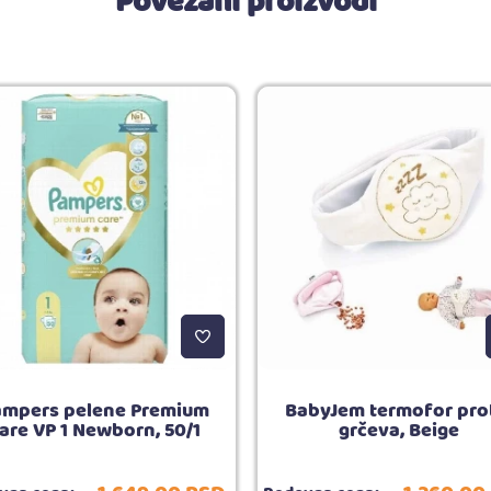
Povezani proizvodi
ampers pelene Premium
BabyJem termofor pro
are VP 1 Newborn, 50/1
grčeva, Beige