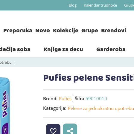
Blog
Kalendar trudnoće
Grup
a
Preporuka
Novo
Kolekcije
Grupe
Brendovi
 dečija soba
Knjige za decu
Garderoba
potrebu
Pufies pelene Sensit
Brend:
Pufies
Šifra:
59010010
Kategorija:
Pelene za jednokratnu upotrebu