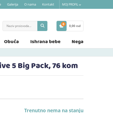
e
Galerija
O nama
Kontakt
MOJ PROFIL
0
0,
00
rsd
STAVKE
Obuća
Ishrana bebe
Nega
ive 5 Big Pack, 76 kom
Trenutno nema na stanju