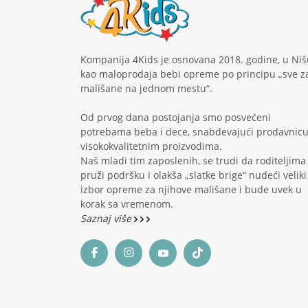
Kompanija 4Kids je osnovana 2018. godine, u Niš
kao maloprodaja bebi opreme po principu „sve z
mališane na jednom mestu“.
Od prvog dana postojanja smo posvećeni
potrebama beba i dece, snabdevajući prodavnic
visokokvalitetnim proizvodima.
Naš mladi tim zaposlenih, se trudi da roditeljima
pruži podršku i olakša „slatke brige“ nudeći veliki
izbor opreme za njihove mališane i bude uvek u
korak sa vremenom.
Saznaj više