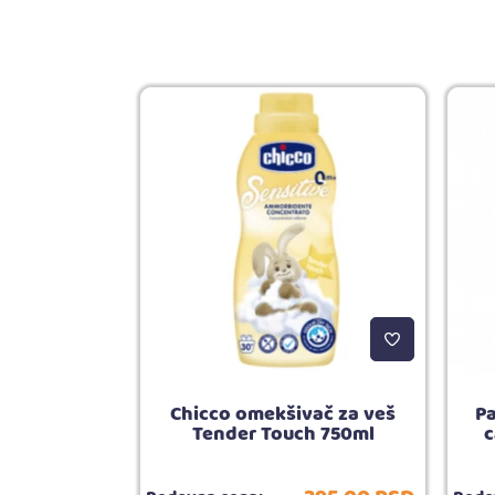
a kupanje,
Chicco omekšivač za veš
P
l
Tender Touch 750ml
c