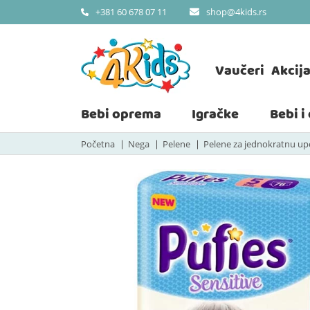
shop@4kids.rs
+381 60 678 07 11
Vaučeri
Akcij
Bebi oprema
Igračke
Bebi i
Početna
Nega
Pelene
Pelene za jednokratnu u