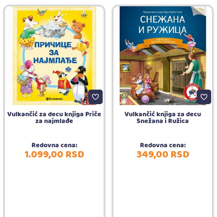
Vulkančić za decu knjiga Priče
Vulkančić knjiga za decu
za najmlađe
Snežana i Ružica
Redovna cena:
Redovna cena:
1.099,
00
RSD
349,
00
RSD