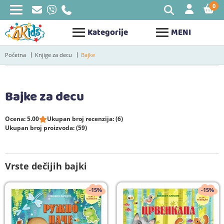
0
STAV
Kategorije
MENI
Početna
Knjige za decu
Bajke
Bajke za decu
Ocena: 5.00
Ukupan broj recenzija: (6)
Ukupan broj proizvoda: (59)
Vrste dečijih bajki
-15%
-15%