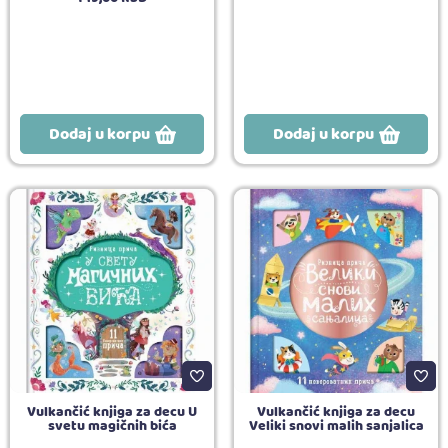
Dodaj u korpu
Dodaj u korpu
Vulkančić knjiga za decu U
Vulkančić knjiga za decu
svetu magičnih bića
Veliki snovi malih sanjalica