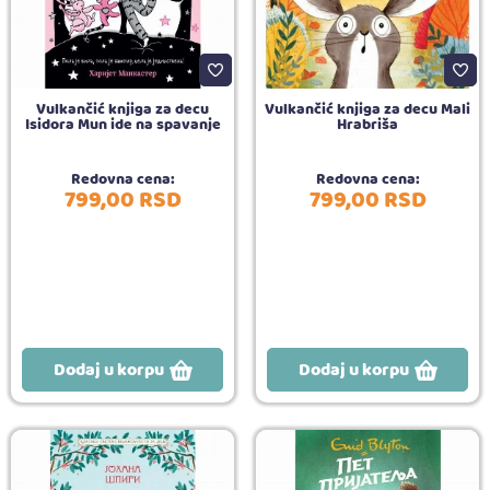
Vulkančić knjiga za decu
Vulkančić knjiga za decu Mali
Isidora Mun ide na spavanje
Hrabriša
Redovna cena:
Redovna cena:
799,
00
RSD
799,
00
RSD
Dodaj u korpu
Dodaj u korpu