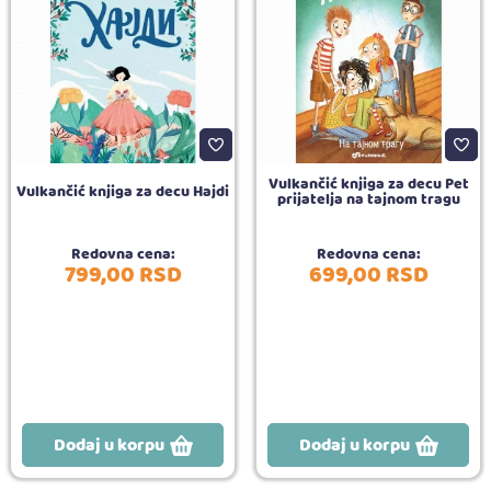
Vulkančić knjiga za decu Pet
Vulkančić knjiga za decu Hajdi
prijatelja na tajnom tragu
Redovna cena:
Redovna cena:
799,
00
RSD
699,
00
RSD
Dodaj u korpu
Dodaj u korpu