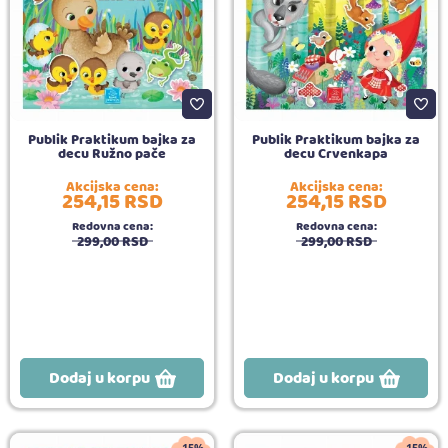
Publik Praktikum bajka za
Publik Praktikum bajka za
decu Ružno pače
decu Crvenkapa
Akcijska cena:
Akcijska cena:
254,
15
RSD
254,
15
RSD
Redovna cena:
Redovna cena:
299,
00
RSD
299,
00
RSD
Dodaj u korpu
Dodaj u korpu