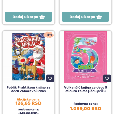
Dodaj u korpu
Dodaj u korpu
-15%
Publik Praktikum knjiga za
Vulkančić knjiga za decu 5
decu Zaboravni Irvas
minuta za magičnu priču
Akcijska cena:
126,
65
RSD
Redovna cena:
1.099,
00
RSD
Redovna cena:
149,
00
RSD