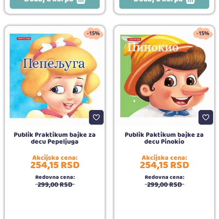
-15%
-15%
Publik Praktikum bajke za
Publik Paktikum bajke za
decu Pepeljuga
decu Pinokio
Akcijska cena:
Akcijska cena:
254,
15
RSD
254,
15
RSD
Redovna cena:
Redovna cena:
299,
00
RSD
299,
00
RSD