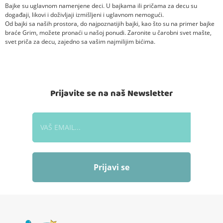
Bajke su uglavnom namenjene deci. U bajkama ili pričama za decu su
događaji, likovi i doživljaji izmišljeni i uglavnom nemogući.
Od bajki sa naših prostora, do najpoznatijih bajki, kao što su na primer bajke
braće Grim, možete pronaći u našoj ponudi. Zaronite u čarobni svet mašte,
svet priča za decu, zajedno sa vašim najmilijim bićima.
Prijavite se na naš Newsletter
Prijavi se