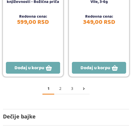
književnosti - Božićna priča
Vile, 3-6g
Redovna cena:
Redovna cena:
599,
00
RSD
349,
00
RSD
Dodaj u korpu
Dodaj u korpu
1
2
3
Dečije bajke