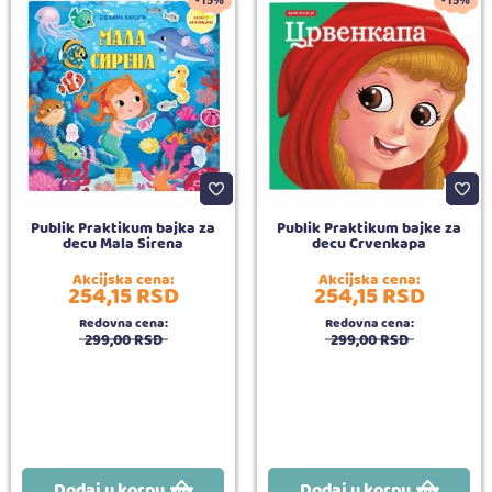
-15%
-15%
Publik Praktikum bajka za
Publik Praktikum bajke za
decu Mala Sirena
decu Crvenkapa
Akcijska cena:
Akcijska cena:
254,
15
RSD
254,
15
RSD
Redovna cena:
Redovna cena:
299,
00
RSD
299,
00
RSD
Dodaj u korpu
Dodaj u korpu