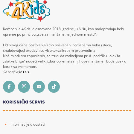
Kompanija 4Kids je osnovana 2018. godine, u Nišu, kao maloprodaja bebi
opreme po principu „sve za mališane na jednom mestu“.
Od prvog dana postojanja smo posvećeni potrebama beba i dece,
snabdevajući prodavnicu visokokvalitetnim proizvodima.
Naš mladi tim zaposlenih, se trudi da roditeljima pruži podršku i olakša
„slatke brige“ nudeći veliki izbor opreme za njihove mališane i bude uvek u
korak sa vremenom.
Saznaj više
KORISNIČKI SERVIS
Informacije o dostavi