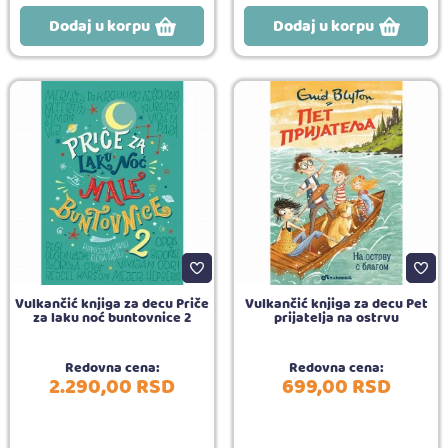
Dodaj u korpu
Dodaj u korpu
Vulkančić knjiga za decu Priče
Vulkančić knjiga za decu Pet
za laku noć buntovnice 2
prijatelja na ostrvu
Redovna cena:
Redovna cena:
2.290,
00
RSD
699,
00
RSD