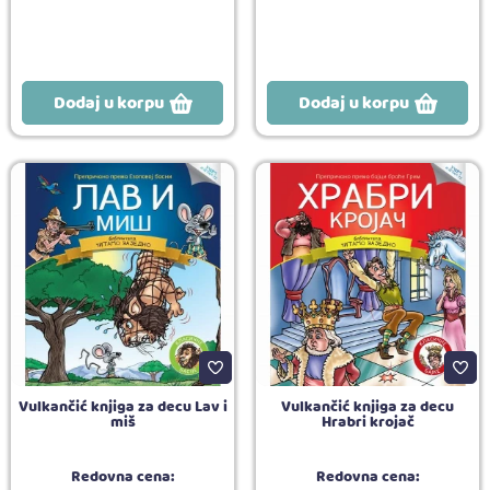
Dodaj u korpu
Dodaj u korpu
Vulkančić knjiga za decu Lav i
Vulkančić knjiga za decu
miš
Hrabri krojač
Redovna cena:
Redovna cena: