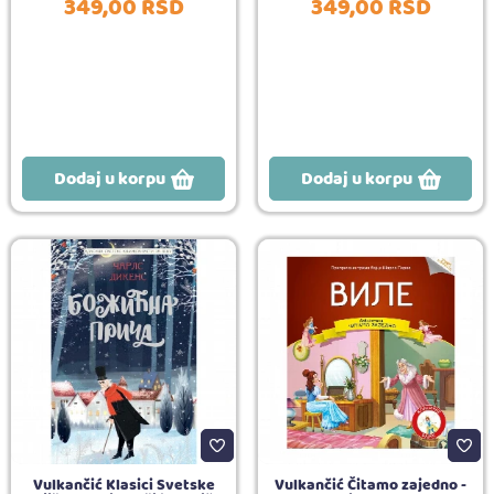
349,
00
RSD
349,
00
RSD
Dodaj u korpu
Dodaj u korpu
Vulkančić Klasici Svetske
Vulkančić Čitamo zajedno -