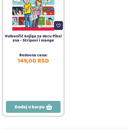
Vulkančić knjiga za decu Piksi
zna - Stripovi i mange
Redovna cena:
149,
00
RSD
Dodaj u korpu