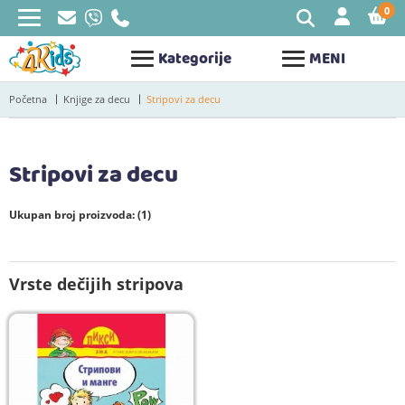
0
STAV
Kategorije
MENI
Početna
Knjige za decu
Stripovi za decu
Stripovi za decu
Ukupan broj proizvoda: (1)
Vrste dečijih stripova