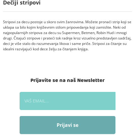
Dečiji stripovi
Stripovi za decu postoje u skoro svim žanrovima. Možete pronaći strip koji se
uklapa sa bilo kojim književnim stilom pripovedanja koji zamislite. Neki od
najpopularnijih stripova za decu su Supermen, Betmen, Robin Hud i mnogi
drugi. Čitajući stripove i prateći tok radnje kroz vizuelno predstavljen sadržaj,
deci je više stalo do razumevanja likova i same priče. Stripovi za čitanje su
idealni razvijajući kod dece želju za čitanjem knjiga.
Prijavite se na naš Newsletter
Prijavi se