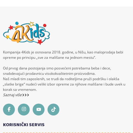
Kompanija 4Kids je osnovana 2018. godine, u Nišu, kao maloprodaja bebi
opreme po principu „sve za mališane na jednom mestu“.
Od prvog dana postojanja smo posvećeni potrebama beba i dece,
snabdevajući prodavnicu visokokvalitetnim proizvodima.
Naš mladi tim zaposlenih, se trudi da roditeljima pruži podršku i olakša
„slatke brige“ nudeći veliki izbor opreme za njihove mališane i bude uvek u
korak sa vremenom.
Saznaj više
KORISNIČKI SERVIS