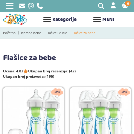
0
STAV
Kategorije
MENI
Početna
Ishrana bebe
Flašice i cucle
Flašice za bebe
Flašice za bebe
Ocena: 4.83
Ukupan broj recenzija: (42)
Ukupan broj proizvoda: (196)
-8%
-8%