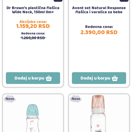
Dr Brown's plastična flašica
Avent set Natural Response
Wide Neck, 150ml 0m+
flašica i varalica za bebe
Akcijska cena:
1.159,
20
RSD
Redovna cena:
2.390,
00
RSD
Redovna cena:
1.260,
00
RSD
Dodaj u korpu
Dodaj u korpu
Novo
Novo