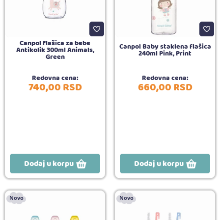
Canpol flašica za bebe
Canpol Baby staklena flašica
Antikolik 300ml Animals,
240ml Pink, Print
Green
Redovna cena:
Redovna cena:
740,
00
RSD
660,
00
RSD
Dodaj u korpu
Dodaj u korpu
Novo
Novo