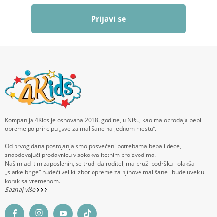
Prijavi se
Kompanija 4Kids je osnovana 2018. godine, u Nišu, kao maloprodaja bebi
opreme po principu „sve za mališane na jednom mestu“.
Od prvog dana postojanja smo posvećeni potrebama beba i dece,
snabdevajući prodavnicu visokokvalitetnim proizvodima.
Naš mladi tim zaposlenih, se trudi da roditeljima pruži podršku i olakša
„slatke brige“ nudeći veliki izbor opreme za njihove mališane i bude uvek u
korak sa vremenom.
Saznaj više