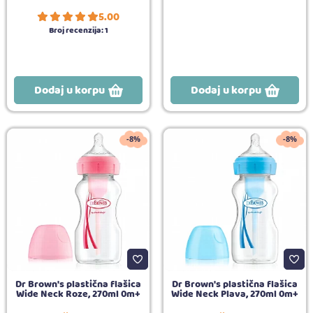
5.00
Broj recenzija:
1
Dodaj u korpu
Dodaj u korpu
-8%
-8%
Dr Brown's plastična flašica
Dr Brown's plastična flašica
Wide Neck Roze, 270ml 0m+
Wide Neck Plava, 270ml 0m+