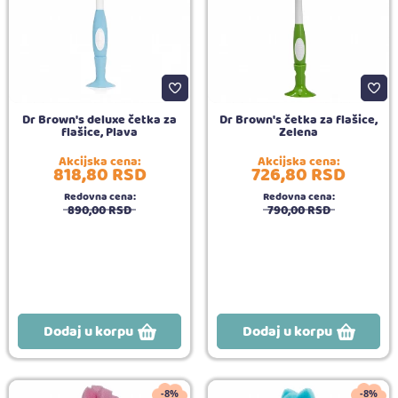
Dr Brown's deluxe četka za
Dr Brown's četka za flašice,
flašice, Plava
Zelena
Akcijska cena:
Akcijska cena:
818,
80
RSD
726,
80
RSD
Redovna cena:
Redovna cena:
890,
00
RSD
790,
00
RSD
Dodaj u korpu
Dodaj u korpu
-8%
-8%