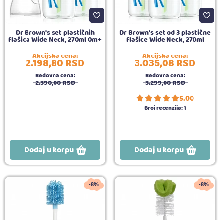
Dr Brown's set plastičnih
Dr Brown's set od 3 plastične
flašica Wide Neck, 270ml 0m+
flašice Wide Neck, 270ml
Akcijska cena:
Akcijska cena:
2.198,
80
RSD
3.035,
08
RSD
Redovna cena:
Redovna cena:
2.390,
00
RSD
3.299,
00
RSD
5.00
Broj recenzija:
1
Dodaj u korpu
Dodaj u korpu
-8%
-8%