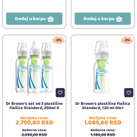
Dodaj u korpu
Dodaj u korpu
-8%
-8%
Dr Brown's set od 3 plastične
Dr Brown's plastična flašica
flašice Standard, 250ml 0
Standard, 120 ml 0m+
Akcijska cena:
Akcijska cena:
2.750,
80
RSD
1.085,
60
RSD
Redovna cena:
Redovna cena:
2.990,
00
RSD
1.180,
00
RSD