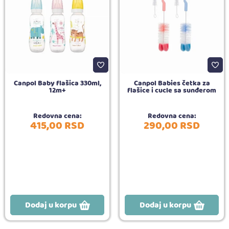
Canpol Baby flašica 330ml,
Canpol Babies četka za
12m+
flašice i cucle sa sunđerom
Redovna cena:
Redovna cena:
415,
00
RSD
290,
00
RSD
Dodaj u korpu
Dodaj u korpu