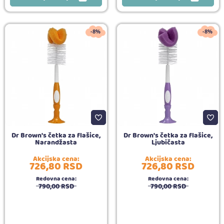
-8%
-8%
Dr Brown's četka za flašice,
Dr Brown's četka za flašice,
Narandžasta
Ljubičasta
Akcijska cena:
Akcijska cena:
726,
80
RSD
726,
80
RSD
Redovna cena:
Redovna cena:
790,
00
RSD
790,
00
RSD