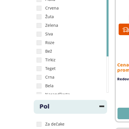
0-6 meseci
Crvena
0-9 meseci
Žuta
3-6 meseci
Zelena
6-12 meseci
Siva
6-18 meseci
Roze
18-36 meseci
Bež
Tirkiz
Cena
Teget
prom
Crna
Redov
Bela
Narandžasta
Ljubičasta
Pol
Mint
Braon
Za dečake
Šarena