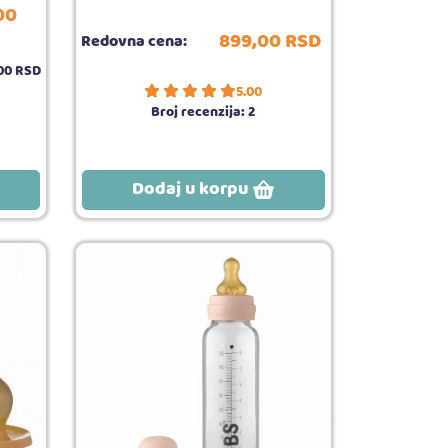
00
899,
00
RSD
Redovna cena:
00
RSD
5.00
Broj recenzija:
2
Dodaj u korpu