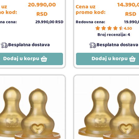
20.990,
00
14.390,
 uz
Cena uz
o kod:
promo kod:
RSD
RSD
na cena:
29.990,
00
RSD
Redovna cena:
19.990,
4.50
Broj recenzija:
4
Besplatna dostava
Besplatna dostava
Dodaj u korpu
Dodaj u korpu