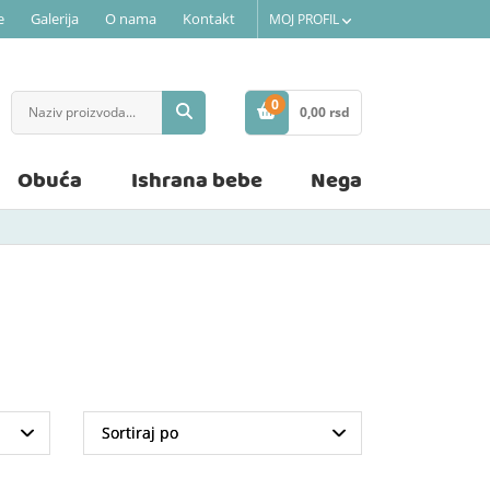
e
Galerija
O nama
Kontakt
MOJ PROFIL
0
0,
00
rsd
STAVKE
Obuća
Ishrana bebe
Nega