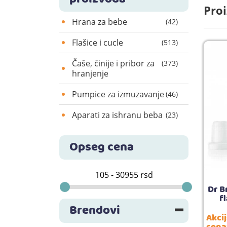
Proi
Hrana za bebe
(42)
Flašice i cucle
(513)
Čaše, činije i pribor za
(373)
hranjenje
Pumpice za izmuzavanje
(46)
Aparati za ishranu beba
(23)
Opseg cena
Dr B
f
Brendovi
Akci
cena