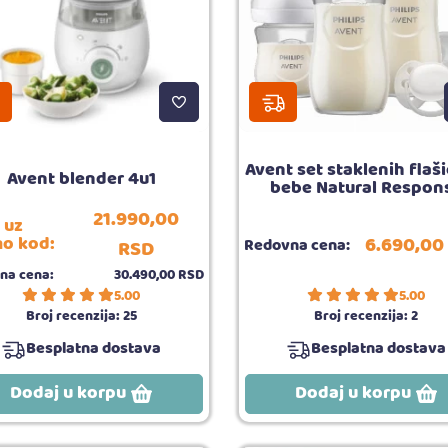
Avent set staklenih flaši
Avent blender 4u1
bebe Natural Respon
21.990,
00
 uz
6.690,
00
o kod:
Redovna cena:
RSD
na cena:
30.490,
00
RSD
5.00
5.00
Broj recenzija:
25
Broj recenzija:
2
Besplatna dostava
Besplatna dostava
Dodaj u korpu
Dodaj u korpu