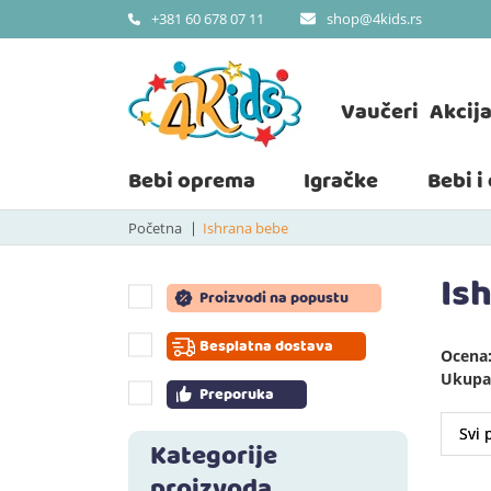
shop@4kids.rs
+381 60 678 07 11
Vaučeri
Akcij
Bebi oprema
Igračke
Bebi i
Početna
Ishrana bebe
Is
Proizvodi na popustu
Besplatna dostava
Ocena:
Ukupan
Preporuka
Kategorije
proizvoda