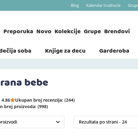
Blog
Kalendar trudnoće
Grup
a
Preporuka
Novo
Kolekcije
Grupe
Brendovi
 dečija soba
Knjige za decu
Garderoba
hrana bebe
 4.86
Ukupan broj recenzija: (244)
 broj proizvoda: (998)