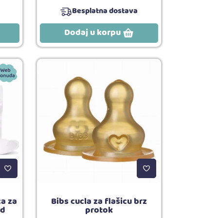
Besplatna dostava
Dodaj u korpu
ca za
Bibs cucla za flašicu brz
rd
protok