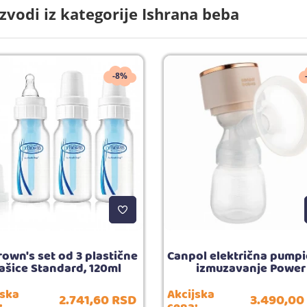
zvodi iz kategorije Ishrana beba
-8%
rown's set od 3 plastične
Canpol električna pumpi
lašice Standard, 120ml
izmuzavanje Power
jska
Akcijska
2.741,
60
RSD
3.490,
00
:
cena: