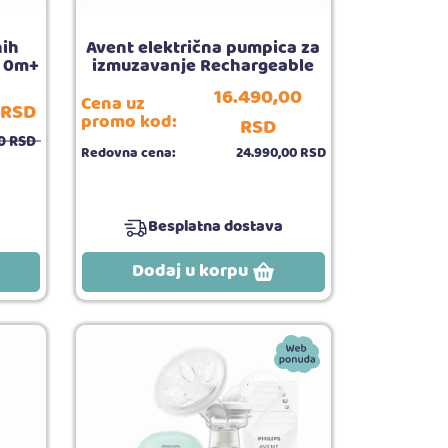
nih
Avent električna pumpica za
l 0m+
izmuzavanje Rechargeable
16.490,
00
Cena uz
RSD
promo kod:
RSD
0
RSD
Redovna cena:
24.990,
00
RSD
Besplatna dostava
Dodaj u korpu