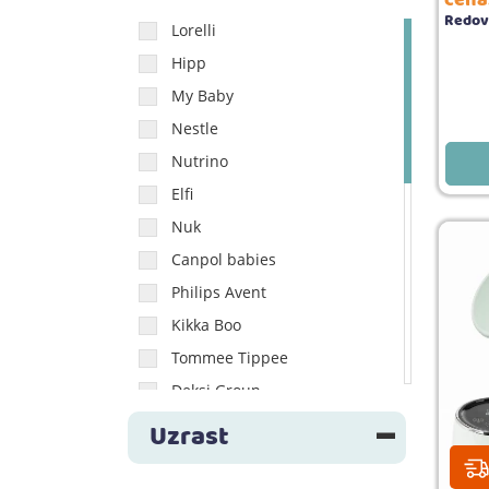
Redov
Lorelli
Hipp
My Baby
Nestle
Nutrino
Elfi
Nuk
Canpol babies
Philips Avent
Kikka Boo
Tommee Tippee
Deksi Group
Reer
Uzrast
BBO
Just kiddin'