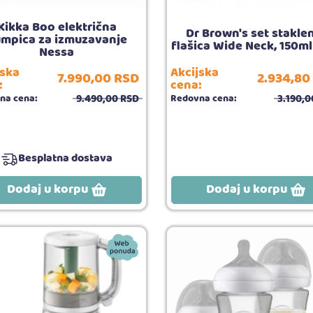
Kikka Boo električna
Dr Brown's set stakle
mpica za izmuzavanje
flašica Wide Neck, 150m
Nessa
jska
Akcijska
7.990,
00
RSD
2.934,
80
:
cena:
9.490,
00
RSD
3.190,
0
na cena:
Redovna cena:
Besplatna dostava
Dodaj u korpu
Dodaj u korpu