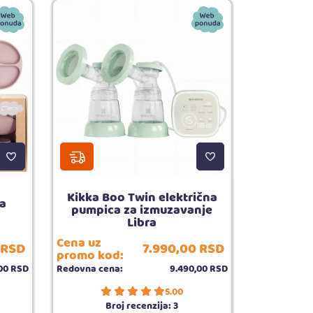
Kikka Boo Twin električna
za
pumpica za izmuzavanje
Libra
Cena uz
RSD
7.990,
00
RSD
promo kod:
00
RSD
Redovna cena:
9.490,
00
RSD
5.00
Broj recenzija:
3