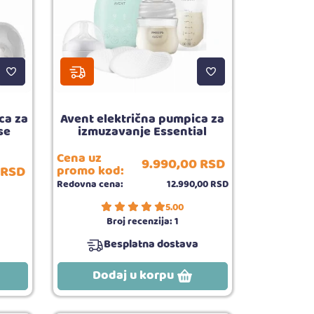
ca za
Avent električna pumpica za
se
izmuzavanje Essential
Cena uz
9.990,
00
RSD
RSD
promo kod:
Redovna cena:
12.990,
00
RSD
5.00
Broj recenzija:
1
Besplatna dostava
Dodaj u korpu