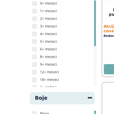
0+ meseci
MoMi
1+ meseci
pu
Dr Browns
2+ meseci
BabyJem
Akci
3+ meseci
cena
Farlin
4+ meseci
Redov
Nip
5+ meseci
Skip Hop
6+ meseci
Bibs
8+ meseci
Stefan
9+ meseci
Chicco Nursing
12+ meseci
Chicco Cosmetics
18+ meseci
2+ godina
3+ godina
Boje
4+ godina
0-3 meseci
Plava