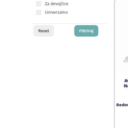
Za devojčice
Bordo
Univerzalno
Krem
Reset
Filtriraj
A
N
Redov