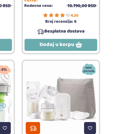
0
RSD
10.790,
00
RSD
Redovna cena:
4.20
Broj recenzija:
6
Besplatna dostava
Dodaj u korpu
-8%