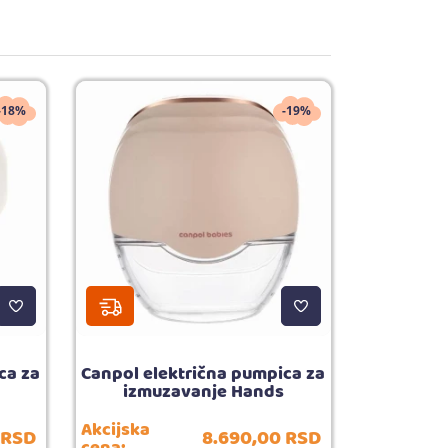
-18%
-19%
ca za
Canpol električna pumpica za
izmuzavanje Hands
Akcijska
RSD
8.690,
00
RSD
cena: