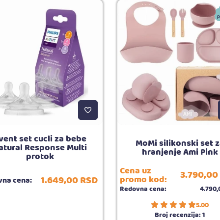
vent set cucli za bebe
MoMi silikonski set 
atural Response Multi
hranjenje Ami Pink
protok
Cena uz
3.790,
00
1.649,
00
RSD
promo kod:
na cena:
Redovna cena:
4.790,
5.00
Broj recenzija:
1