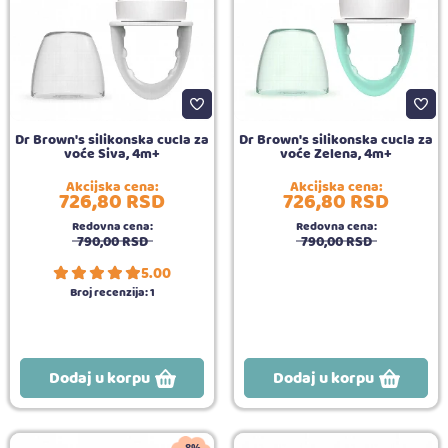
Dr Brown's silikonska cucla za
Dr Brown's silikonska cucla za
voće Siva, 4m+
voće Zelena, 4m+
Akcijska cena:
Akcijska cena:
726,
80
RSD
726,
80
RSD
Redovna cena:
Redovna cena:
790,
00
RSD
790,
00
RSD
5.00
Broj recenzija:
1
Dodaj u korpu
Dodaj u korpu