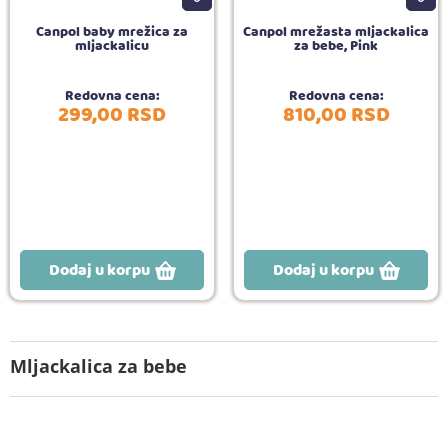
Canpol baby mrežica za
Canpol mrežasta mljackalica
mljackalicu
za bebe, Pink
Redovna cena:
Redovna cena:
299,
00
RSD
810,
00
RSD
Dodaj u korpu
Dodaj u korpu
Mljackalica za bebe