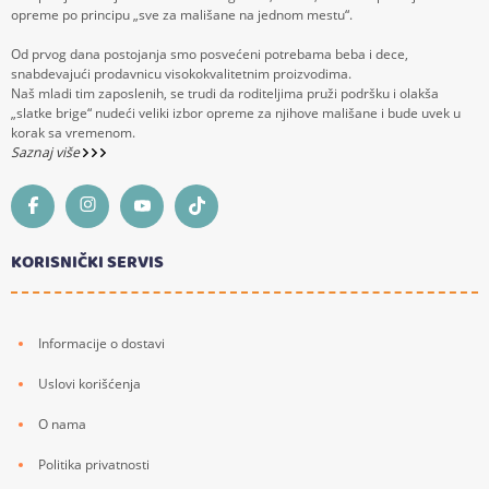
opreme po principu „sve za mališane na jednom mestu“.
Od prvog dana postojanja smo posvećeni potrebama beba i dece,
snabdevajući prodavnicu visokokvalitetnim proizvodima.
Naš mladi tim zaposlenih, se trudi da roditeljima pruži podršku i olakša
„slatke brige“ nudeći veliki izbor opreme za njihove mališane i bude uvek u
korak sa vremenom.
Saznaj više
KORISNIČKI SERVIS
Informacije o dostavi
Uslovi korišćenja
O nama
Politika privatnosti