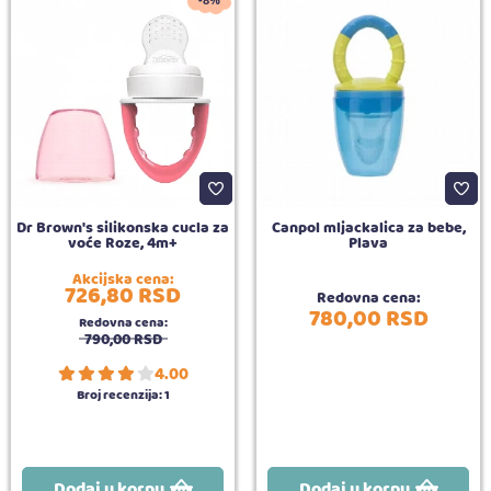
-8%
Dr Brown's silikonska cucla za
Canpol mljackalica za bebe,
voće Roze, 4m+
Plava
Akcijska cena:
726,
80
RSD
Redovna cena:
780,
00
RSD
Redovna cena:
790,
00
RSD
4.00
Broj recenzija:
1
Dodaj u korpu
Dodaj u korpu