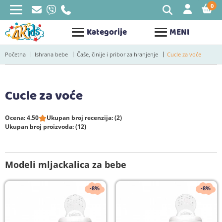
0
STAV
Kategorije
MENI
Početna
Ishrana bebe
Čaše, činije i pribor za hranjenje
Cucle za voće
Cucle za voće
Ocena: 4.50
Ukupan broj recenzija: (2)
Ukupan broj proizvoda: (12)
Modeli mljackalica za bebe
-8%
-8%