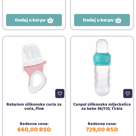
Dodaj u korpu
Dodaj u korpu
BabyJem silikonska cucla za
Canpol silikonska mljackalica
voće, Pink
za bebe 56/110, Tirkiz
Redovna cena:
Redovna cena:
660,
00
RSD
729,
00
RSD