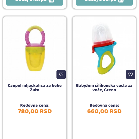
Canpol mljackalica za bebe
BabyJem silikonska cucla za
Žuta
voće, Green
Redovna cena:
Redovna cena:
780,
00
RSD
660,
00
RSD