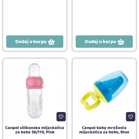
Dodaj u korpu
Dodaj u korpu
Canpol silikonska mljackalica
Canpol baby mrežasta
za bebe 56/110, Pink
mljackalica za bebe, Blue