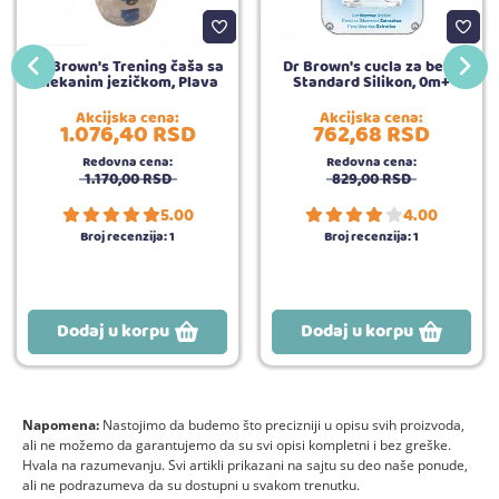
Dr Brown's Trening čaša sa
Dr Brown's cucla za bebe
mekanim jezičkom, Plava
Standard Silikon, 0m+
Akcijska cena:
Akcijska cena:
1.076,
40
RSD
762,
68
RSD
Redovna cena:
Redovna cena:
1.170,
00
RSD
829,
00
RSD
5.00
4.00
Broj recenzija:
1
Broj recenzija:
1
Dodaj u korpu
Dodaj u korpu
Napomena:
Nastojimo da budemo što precizniji u opisu svih proizvoda,
ali ne možemo da garantujemo da su svi opisi kompletni i bez greške.
Hvala na razumevanju. Svi artikli prikazani na sajtu su deo naše ponude,
ali ne podrazumeva da su dostupni u svakom trenutku.