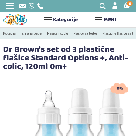
0
STAV
Kategorije
MENI
Početna
Ishrana bebe
Flašice i cucle
Flašice za bebe
Plastične flašice za b
Dr Brown's set od 3 plastične
flašice Standard Options +, Anti-
colic, 120ml 0m+
-8%