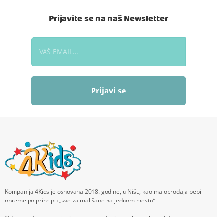
Prijavite se na naš Newsletter
Prijavi se
Kompanija 4Kids je osnovana 2018. godine, u Nišu, kao maloprodaja bebi
opreme po principu „sve za mališane na jednom mestu“.