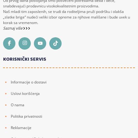
Od prvog dana postojanja smo posvećeni potrebama beba i dece,
snabdevajući prodavnicu visokokvalitetnim proizvodima.
Naš mladi tim zaposlenih, se trudi da roditeljima pruži podršku i olakša
„slatke brige“ nudeći veliki izbor opreme za njihove mališane i bude uvek u
korak sa vremenom.
Saznaj više
KORISNIČKI SERVIS
Informacije o dostavi
Uslovi korišćenja
O nama
Politika privatnosti
Reklamacije