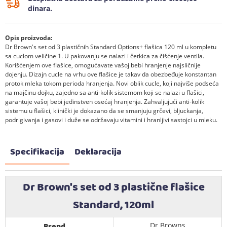
dinara.
Opis proizvoda:
Dr Brown's set od 3 plastičnih Standard Options+ flašica 120 ml u kompletu
sa cuclom veličine 1. U pakovanju se nalazi i četkica za čišćenje ventila.
Korišćenjem ove flašice, omogućavate vašoj bebi hranjenje najsličnije
dojenju. Dizajn cucle na vrhu ove flašice je takav da obezbeđuje konstantan
protok mleka tokom perioda hranjenja. Novi oblik cucle, koji najviše podseća
na majčinu dojku, zajedno sa anti-kolik sistemom koji se nalazi u flašici,
garantuje vašoj bebi jedinstven osećaj hranjenja. Zahvaljujući anti-kolik
sistemu u flašici, klinički je dokazano da se smanjuju grčevi, bljuckanja,
podrigivanja i gasovi i duže se održavaju vitamini i hranljivi sastojci u mleku.
Specifikacija
Deklaracija
Dr Brown's set od 3 plastične flašice
Standard, 120ml
Dr Browns
Brend