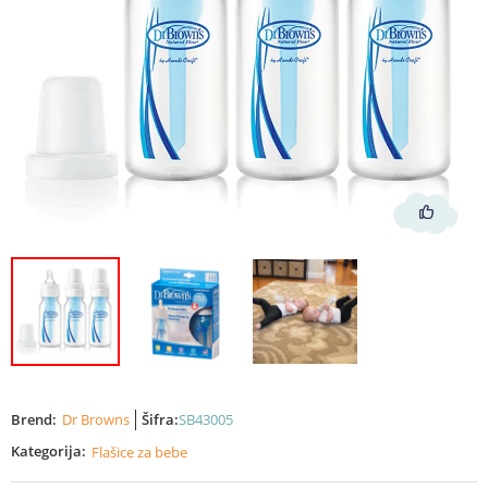
Brend:
Dr Browns
Šifra:
SB43005
Kategorija:
Flašice za bebe