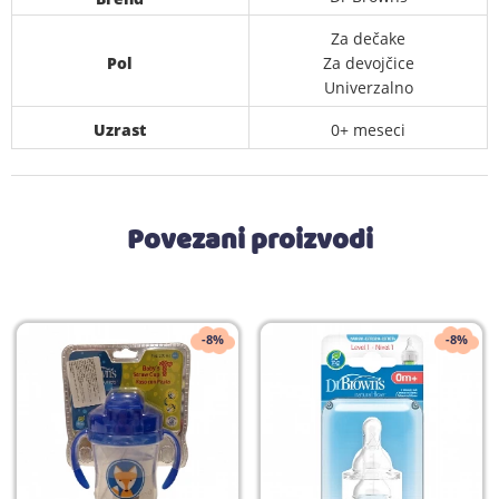
Za dečake
Pol
Za devojčice
Univerzalno
Uzrast
0+ meseci
Povezani proizvodi
-8%
-8%