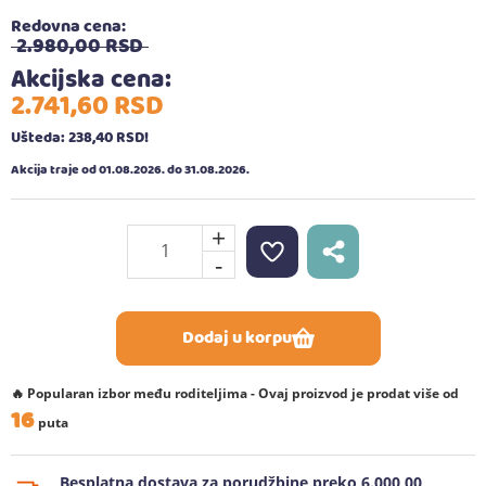
Redovna cena:
2.980,
00
RSD
Akcijska cena:
2.741,
60
RSD
Ušteda: 238,
40
RSD
!
Akcija traje od 01.08.2026. do 31.08.2026.
+
-
Dodaj u korpu
🔥 Popularan izbor među roditeljima - Ovaj proizvod je prodat više od
16
puta
Besplatna dostava za porudžbine preko 6.000,00