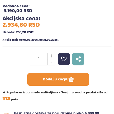
Redovna cena:
3.190,
00
RSD
Akcijska cena:
2.934,
80
RSD
Ušteda: 255,
20
RSD
!
Akcija traje od 01.08.2026. do 31.08.2026.
+
-
Dodaj u korpu
🔥 Popularan izbor među roditeljima - Ovaj proizvod je prodat više od
112
puta
Besplatna dostava za porudžbine preko 6.000,00