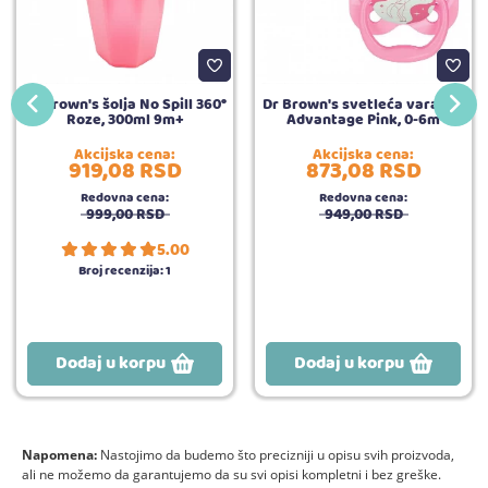
Dr Brown's šolja No Spill 360°
Dr Brown's svetleća varalica
Roze, 300ml 9m+
Advantage Pink, 0-6m
Akcijska cena:
Akcijska cena:
919,
08
RSD
873,
08
RSD
Redovna cena:
Redovna cena:
999,
00
RSD
949,
00
RSD
5.00
Broj recenzija:
1
Dodaj u korpu
Dodaj u korpu
Napomena:
Nastojimo da budemo što precizniji u opisu svih proizvoda,
ali ne možemo da garantujemo da su svi opisi kompletni i bez greške.