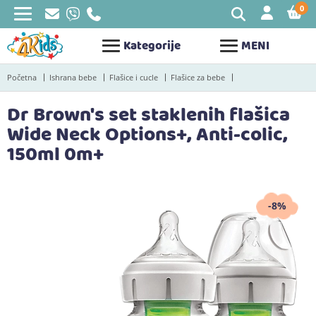
0
STAV
Kategorije
MENI
Početna
Ishrana bebe
Flašice i cucle
Flašice za bebe
Dr Brown's set staklenih flašica
Wide Neck Options+, Anti-colic,
150ml 0m+
-8%