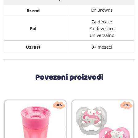
Dr Browns
Brend
Za dečake
Pol
Za devojčice
Univerzalno
Uzrast
0+ meseci
Povezani proizvodi
-8%
-8%