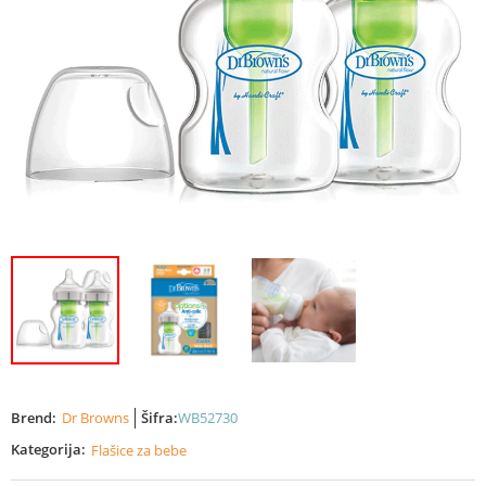
Brend:
Dr Browns
Šifra:
WB52730
Kategorija:
Flašice za bebe