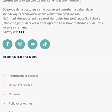
opreme po principu „sve za mališane na jednom mestu“.
Od prvog dana postojanja smo posvećeni potrebama beba i dece,
snabdevajući prodavnicu visokokvalitetnim proizvodima.
Naš mladi tim zaposlenih, se trudi da roditeljima pruži podršku i olakša
„slatke brige“ nudeći veliki izbor opreme za njihove mališane i bude uvek u
korak sa vremenom.
Saznaj više
KORISNIČKI SERVIS
Informacije o dostavi
Uslovi korišćenja
O nama
Politika privatnosti