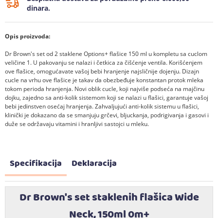
dinara.
Opis proizvoda:
Dr Brown's set od 2 staklene Options+ flašice 150 ml u kompletu sa cuclom
veličine 1. U pakovanju se nalazi i četkica za čišćenje ventila. Korišćenjem
ove flašice, omogućavate vašoj bebi hranjenje najsličnije dojenju. Dizajn
cucle na vrhu ove flašice je takav da obezbeđuje konstantan protok mleka
tokom perioda hranjenja. Novi oblik cucle, koji najviše podseća na majčinu
dojku, zajedno sa anti-kolik sistemom koji se nalazi u flašici, garantuje vašoj
bebi jedinstven osećaj hranjenja. Zahvaljujući anti-kolik sistemu u flašici,
klinički je dokazano da se smanjuju grčevi, bljuckanja, podrigivanja i gasovi i
duže se održavaju vitamini i hranljivi sastojci u mleku.
Specifikacija
Deklaracija
Dr Brown's set staklenih flašica Wide
Neck, 150ml 0m+