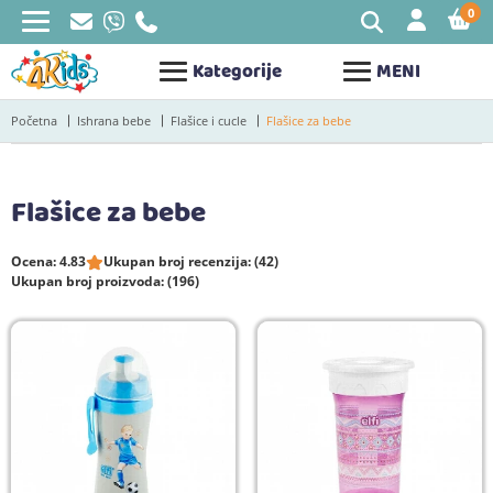
0
STAV
Kategorije
MENI
Početna
Ishrana bebe
Flašice i cucle
Flašice za bebe
Flašice za bebe
Ocena: 4.83
Ukupan broj recenzija: (42)
Ukupan broj proizvoda: (196)