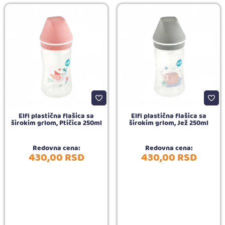
Elfi plastična flašica sa
Elfi plastična flašica sa
širokim grlom, Ptičica 250ml
širokim grlom, Jež 250ml
Redovna cena:
Redovna cena:
430,
00
RSD
430,
00
RSD