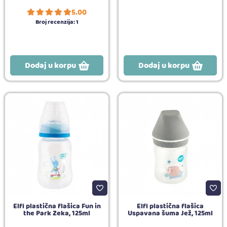
5.00
Broj recenzija:
1
Dodaj u korpu
Dodaj u korpu
Elfi plastična flašica Fun in
Elfi plastična flašica
the Park Zeka, 125ml
Uspavana šuma Jež, 125ml