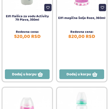
Elfi flašica za vodu Activity
Elfi magična šolja Roze, 360ml
79 Plava, 350ml
Redovna cena:
Redovna cena:
520,
00
RSD
820,
00
RSD
Dodaj u korpu
Dodaj u korpu