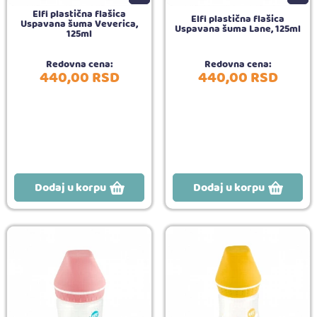
Elfi plastična flašica
Elfi plastična flašica
Uspavana šuma Veverica,
Uspavana šuma Lane, 125ml
125ml
Redovna cena:
Redovna cena:
440,
00
RSD
440,
00
RSD
Dodaj u korpu
Dodaj u korpu