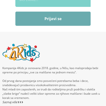
Prijavi se
Kompanija 4Kids je osnovana 2018. godine, u Nišu, kao maloprodaja bebi
opreme po principu „sve za mališane na jednom mestu“.
Od prvog dana postojanja smo posvećeni potrebama beba i dece,
snabdevajući prodavnicu visokokvalitetnim proizvodima.
Naš mladi tim zaposlenih, se trudi da roditeljima pruži podršku i olakša
„slatke brige“ nudeći veliki izbor opreme za njihove mališane i bude uvek u
korak sa vremenom.
Saznaj više