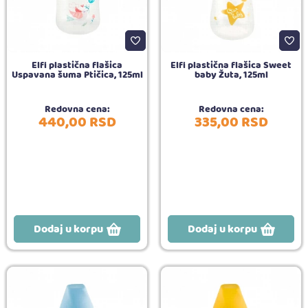
Elfi plastična flašica
Elfi plastična flašica Sweet
Uspavana šuma Ptičica, 125ml
baby Žuta, 125ml
Redovna cena:
Redovna cena:
440,
00
RSD
335,
00
RSD
Dodaj u korpu
Dodaj u korpu