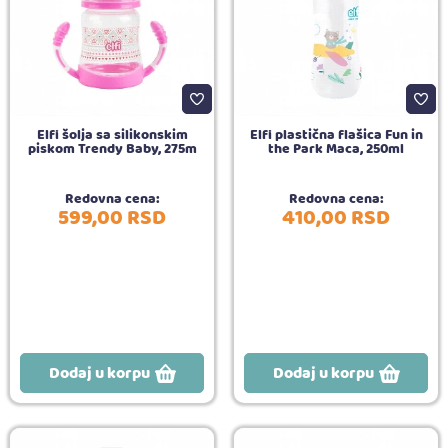
Elfi šolja sa silikonskim
Elfi plastična flašica Fun in
piskom Trendy Baby, 275m
the Park Maca, 250ml
Redovna cena:
Redovna cena:
599,
00
RSD
410,
00
RSD
Dodaj u korpu
Dodaj u korpu