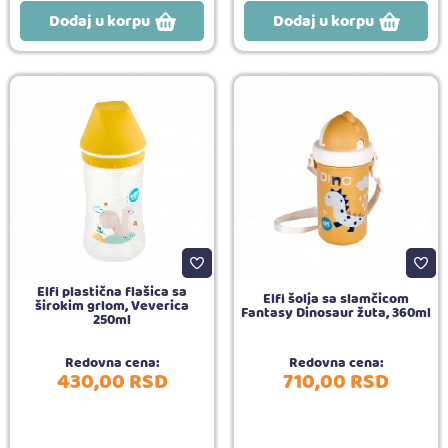
Dodaj u korpu
Dodaj u korpu
Elfi plastična flašica sa
Elfi šolja sa slamčicom
širokim grlom, Veverica
Fantasy Dinosaur žuta, 360ml
250ml
Redovna cena:
Redovna cena:
430,
00
RSD
710,
00
RSD