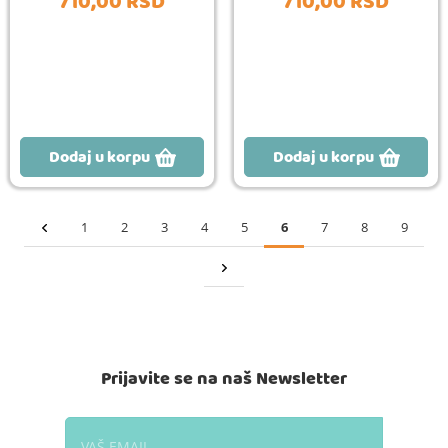
710,
00
RSD
710,
00
RSD
Dodaj u korpu
Dodaj u korpu
1
2
3
4
5
6
7
8
9
Prijavite se na naš Newsletter