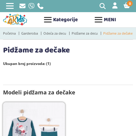
0
STAV
Kategorije
MENI
Početna
Garderoba
Odeća za decu
Pidžame za decu
Pidžame za dečake
Pidžame za dečake
Ukupan broj proizvoda: (1)
Modeli pidžama za dečake