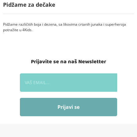
Pidžame za dečake
Pidžame različitih boja i dezena, sa likovima crtanih junaka i superheroja
potražite u 4Kids.
Prijavite se na naš Newsletter
Prijavi se