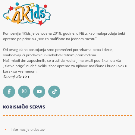
Kompanija 4Kids je osnovana 2018. godine, u Nišu, kao maloprodaja bebi
opreme po principu „sve za mališane na jednom mestu“.
Od prvog dana postojanja smo posvećeni potrebama beba i dece,
snabdevajući prodavnicu visokokvalitetnim proizvodima.
Naš mladi tim zaposlenih, se trudi da roditeljima pruži podršku i olakša
„slatke brige“ nudeći veliki izbor opreme za njihove mališane i bude uvek u
korak sa vremenom.
Saznaj više
KORISNIČKI SERVIS
Informacije o dostavi