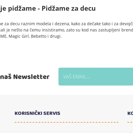
je pidžame - Pidžame za decu
e za decu raznim modela i dezena, kako za dečake tako i za devojči
ali je nešto na čemu insistiramo, zato su kod nas zastupljeni brendo
ME, Magic Girl, Bebetto i drugi.
a naš Newsletter
KORISNIČKI SERVIS
K