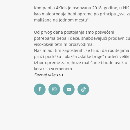
Kompanija 4Kids je osnovana 2018. godine, u Niš
kao maloprodaja bebi opreme po principu „sve z
mališane na jednom mestu“.
Od prvog dana postojanja smo posvećeni
potrebama beba i dece, snabdevajući prodavnic
visokokvalitetnim proizvodima.
Naš mladi tim zaposlenih, se trudi da roditeljima
pruži podršku i olakša „slatke brige“ nudeći veliki
izbor opreme za njihove mališane i bude uvek u
korak sa vremenom.
Saznaj više