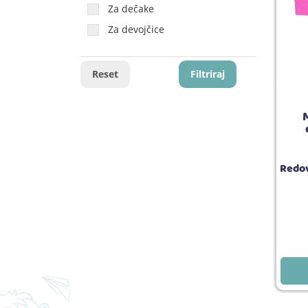
Za dečake
Za devojčice
Reset
Filtriraj
Redov