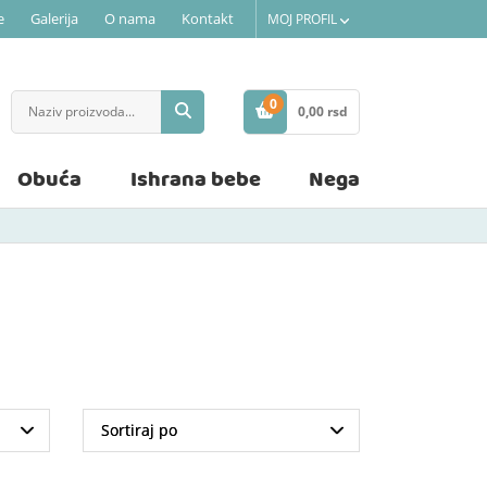
e
Galerija
O nama
Kontakt
MOJ PROFIL
0
0,
00
rsd
STAVKE
Obuća
Ishrana bebe
Nega