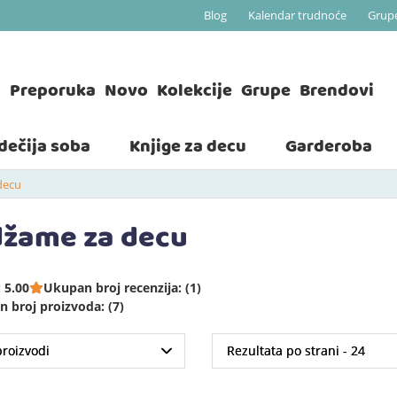
Blog
Kalendar trudnoće
Grup
a
Preporuka
Novo
Kolekcije
Grupe
Brendovi
 dečija soba
Knjige za decu
Garderoba
decu
džame za decu
 5.00
Ukupan broj recenzija: (1)
 broj proizvoda: (7)