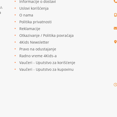
Informacije o dostavi
u,
Uslovi korišćenja
a
O nama
Politika privatnosti
Reklamacije
u
Otkazivanje / Politika povraćaja
4Kids Newsletter
Pravo na odustajanje
Radno vreme 4Kids-a
Vaučeri - Uputstvo za korišćenje
Vaučeri - Uputstvo za kupovinu