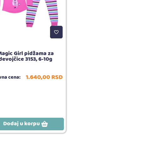
Magic Girl pidžama za
devojčice 3153, 6-10g
1.640,
00
RSD
na cena:
Dodaj u korpu