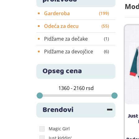
Mod
Garderoba
(199)
Odeća za decu
(55)
Pidžame za dečake
(1)
Pidžame za devojčice
(6)
Opseg cena
Brendovi
Just
Magic Girl
Just kiddin'