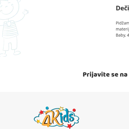
Deči
Pidžam
materij
Baby, 4
Prijavite se n