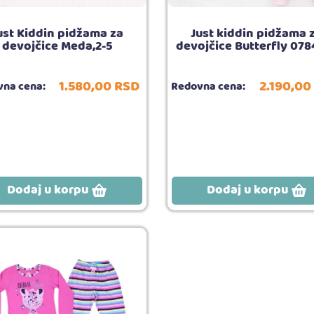
ust Kiddin pidžama za
Just kiddin pidžama 
devojčice Meda,2-5
devojčice Butterfly 078
1.580,
00
RSD
2.190,
00
na cena:
Redovna cena:
Dodaj u korpu
Dodaj u korpu