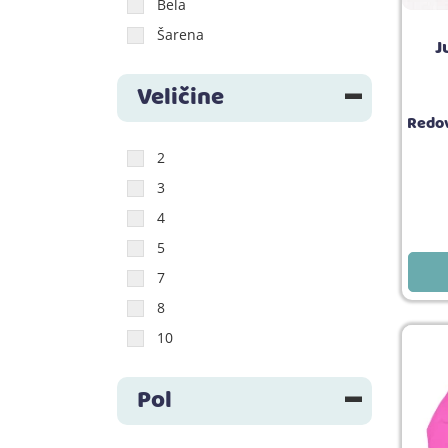
Bela
Šarena
J
Veličine
Redov
2
3
4
5
7
8
10
Pol