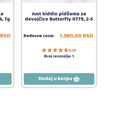
za
Just kiddin pidžama za
4, 7g
devojčice Butterfly 0779, 2-5
RSD
1.560,
00
RSD
Redovna cena:
5.00
Broj recenzija:
1
Dodaj u korpu