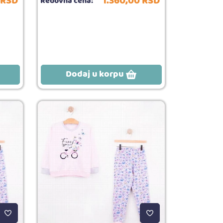
RSD
1.360,
00
RSD
Redovna cena:
Dodaj u korpu