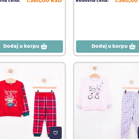
1.360,
00
RSD
1.360,
00
na cena:
Redovna cena:
Dodaj u korpu
Dodaj u korpu