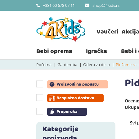
shop@4kids.rs
+381 60 678 07 11
Vaučeri
Akcij
Bebi oprema
Igračke
Bebi i
Početna
Garderoba
Odeća za decu
Pidžame za 
Pi
Proizvodi na popustu
Besplatna dostava
Ocena:
Ukupan
Preporuka
Kategorije
proizvoda