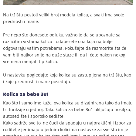
Na tržištu postoji veliki broj modela kolica, a svaki ima svoje
prednosti i mane.
Pre nego što donesete odluku, važno je da se upoznate sa
različitim vrstama kolica i odaberete ona koja najbolje
odgovaraju vašim potrebama. Pokušajte da razmotrite šta će
vam biti najkorisnije na duže staze ili da li ćete nakon nekog
vremena menjati tip kolica.
U nastavku pogledajte koja kolica su zastupljena na tržištu, kao
i koje prednosti i mane poseduju.
Kolica za bebe 3u1
Kao što i samo ime kaže, ova kolica su dizajnirana tako da imaju
tri funksije u jednoj. Tako kolica za bebe 3u1 uključuju nosiljku,
autosedište i sportsko sedište.
Kako sadrže sve to, ne čudi da spadaju u najpraktičniji izbor za
roditelje jer imaju u jednim kolicima nastavke za sve što im je