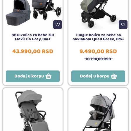
BBO kolica za bebe 3u1
Jungle kolica za bebe sa
FlexiTrio Grey, 0m+
navlakom Quad Green, 0m+
43.990,
00
RSD
9.490,
00
RSD
10.790,
00
RSD
Dodaj u korpu
Dodaj u korpu