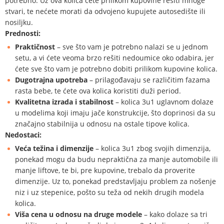
potrebno. Uz ova kolica ćete prilikom kupovine rešiti mnoge
stvari, te nećete morati da odvojeno kupujete autosedište ili
nosiljku.
Prednosti:
Praktičnost
– sve što vam je potrebno nalazi se u jednom
setu, a vi ćete veoma brzo rešiti nedoumice oko odabira, jer
ćete sve što vam je potrebno dobiti prilikom kupovine kolica.
Dugotrajna upotreba
– prilagođavaju se različitim fazama
rasta bebe, te ćete ova kolica koristiti duži period.
Kvalitetna izrada i stabilnost
– kolica 3u1 uglavnom dolaze
u modelima koji imaju jače konstrukcije, što doprinosi da su
značajno stabilnija u odnosu na ostale tipove kolica.
Nedostaci:
Veća težina i dimenzije
– kolica 3u1 zbog svojih dimenzija,
ponekad mogu da budu nepraktična za manje automobile ili
manje liftove, te bi, pre kupovine, trebalo da proverite
dimenzije. Uz to, ponekad predstavljaju problem za nošenje
niz i uz stepenice, pošto su teža od nekih drugih modela
kolica.
Viša cena u odnosu na druge modele
– kako dolaze sa tri