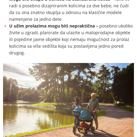
radi o posebno dizajniranim kolicima za dve bebe, ne čudi
da su ona znatno skuplja u odnosu na klasične modele
namenjene za jedno dete.
U užim prolazima mogu biti nepraktična –
posebno ukoliko
živite u zgradi, planirate da ulazite u maloprodajne objekte
ili pojedine javne objekte koji nemaju mogućnost za prolaz
kolicima sa više sedišta koja su postavljena jedno pored
drugog.