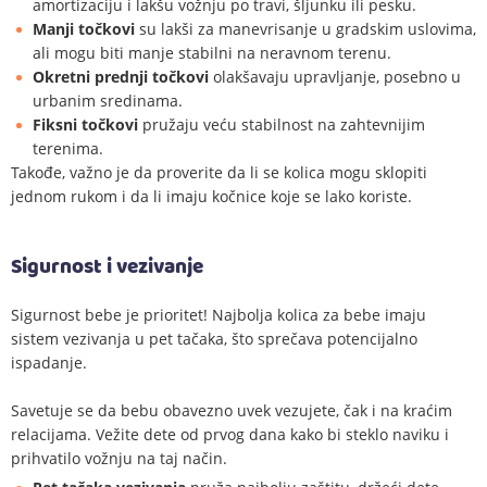
amortizaciju i lakšu vožnju po travi, šljunku ili pesku.
Manji točkovi
su lakši za manevrisanje u gradskim uslovima,
ali mogu biti manje stabilni na neravnom terenu.
Okretni prednji točkovi
olakšavaju upravljanje, posebno u
urbanim sredinama.
Fiksni točkovi
pružaju veću stabilnost na zahtevnijim
terenima.
Takođe, važno je da proverite da li se kolica mogu sklopiti
jednom rukom i da li imaju kočnice koje se lako koriste.
Sigurnost i vezivanje
Sigurnost bebe je prioritet! Najbolja kolica za bebe imaju
sistem vezivanja u pet tačaka, što sprečava potencijalno
ispadanje.
Savetuje se da bebu obavezno uvek vezujete, čak i na kraćim
relacijama. Vežite dete od prvog dana kako bi steklo naviku i
prihvatilo vožnju na taj način.