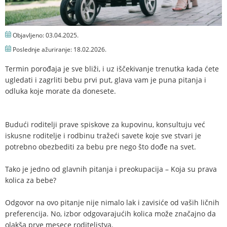
Objavljeno:
03.04.2025.
Poslednje ažuriranje:
18.02.2026.
Termin porođaja je sve bliži, i uz iščekivanje trenutka kada ćete
ugledati i zagrliti bebu prvi put, glava vam je puna pitanja i
odluka koje morate da donesete.
Budući roditelji prave spiskove za kupovinu, konsultuju već
iskusne roditelje i rodbinu tražeći savete koje sve stvari je
potrebno obezbediti za bebu pre nego što dođe na svet.
Tako je jedno od glavnih pitanja i preokupacija – Koja su prava
kolica za bebe?
Odgovor na ovo pitanje nije nimalo lak i zavisiće od vaših ličnih
preferencija. No, izbor odgovarajućih kolica može značajno da
olakša prve mesece roditeljstva.