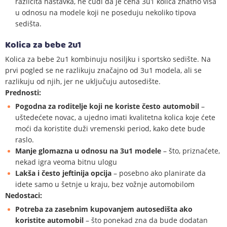
različita nastavka, ne čudi da je cena 3u1 kolica znatno viša
u odnosu na modele koji ne poseduju nekoliko tipova
sedišta.
Kolica za bebe 2u1
Kolica za bebe 2u1 kombinuju nosiljku i sportsko sedište. Na
prvi pogled se ne razlikuju značajno od 3u1 modela, ali se
razlikuju od njih, jer ne uključuju autosedište.
Prednosti:
Pogodna za roditelje koji ne koriste često automobil
–
uštedećete novac, a ujedno imati kvalitetna kolica koje ćete
moći da koristite duži vremenski period, kako dete bude
raslo.
Manje glomazna u odnosu na 3u1 modele
– što, priznaćete,
nekad igra veoma bitnu ulogu
Lakša i često jeftinija opcija
– posebno ako planirate da
idete samo u šetnje u kraju, bez vožnje automobilom
Nedostaci:
Potreba za zasebnim kupovanjem autosedišta ako
koristite automobil
– što ponekad zna da bude dodatan