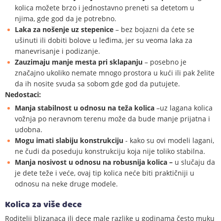
kolica možete brzo i jednostavno preneti sa detetom u
njima, gde god da je potrebno.
Laka za nošenje uz stepenice
– bez bojazni da ćete se
ušinuti ili dobiti bolove u leđima, jer su veoma laka za
manevrisanje i podizanje.
Zauzimaju manje mesta pri sklapanju
– posebno je
značajno ukoliko nemate mnogo prostora u kući ili pak želite
da ih nosite svuda sa sobom gde god da putujete.
Nedostaci:
Manja stabilnost u odnosu na teža kolica
–uz lagana kolica
vožnja po neravnom terenu može da bude manje prijatna i
udobna.
Mogu imati slabiju konstrukciju
- kako su ovi modeli lagani,
ne čudi da poseduju konstrukciju koja nije toliko stabilna.
Manja nosivost u odnosu na robusnija kolica –
u slučaju da
je dete teže i veće, ovaj tip kolica neće biti praktičniji u
odnosu na neke druge modele.
Kolica za više dece
Roditelji blizanaca ili dece male razlike u godinama često muku