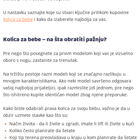
U nastavku saznajte koje su stvari ključne prilikom kupovine
kolica za bebe
i kako da izaberete najbolja za vas.
Kolica za bebe – na šta obratiti pažnju?
Pre nego što posegnete za prvim modelom koji vas je vizuelno
oboro s nogu, zastanite za trenutak.
Na tržištu postoje razni modeli koji se značajno razlikuju u
mnogim karakteristikama. Ako neki model savršeno odgovara
vašoj najboljoj prijateljici, ipak razmislite još jednom, pre nego
što ishitreno kupite identičan model zbog njene preporuke.
Kako biste odabrali prava kolica za svoju bebu, važno je da u
obzir uzmete stavke kao što su:
Način života - da li živite u zgradi, imate li lift ili živite u kući
Koliko često planirate da šetate
Koji tip terena preovladava u kraju u kom planirate da šetate