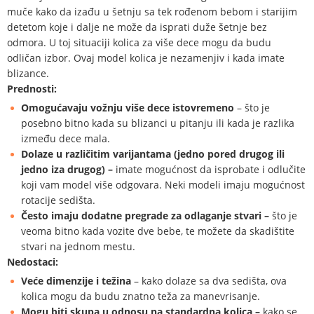
muče kako da izađu u šetnju sa tek rođenom bebom i starijim
detetom koje i dalje ne može da isprati duže šetnje bez
odmora. U toj situaciji kolica za više dece mogu da budu
odličan izbor. Ovaj model kolica je nezamenjiv i kada imate
blizance.
Prednosti:
Omogućavaju vožnju više dece istovremeno
– što je
posebno bitno kada su blizanci u pitanju ili kada je razlika
između dece mala.
Dolaze u različitim varijantama (jedno pored drugog ili
jedno iza drugog) –
imate mogućnost da isprobate i odlučite
koji vam model više odgovara. Neki modeli imaju mogućnost
rotacije sedišta.
Često imaju dodatne pregrade za odlaganje stvari –
što je
veoma bitno kada vozite dve bebe, te možete da skadištite
stvari na jednom mestu.
Nedostaci:
Veće dimenzije i težina
– kako dolaze sa dva sedišta, ova
kolica mogu da budu znatno teža za manevrisanje.
Mogu biti skupa u odnosu na standardna kolica –
kako se