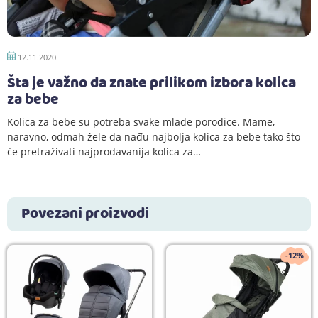
12.11.2020.
Šta je važno da znate prilikom izbora kolica
za bebe
Kolica za bebe su potreba svake mlade porodice. Mame,
naravno, odmah žele da nađu najbolja kolica za bebe tako što
će pretraživati najprodavanija kolica za…
Povezani proizvodi
-12%