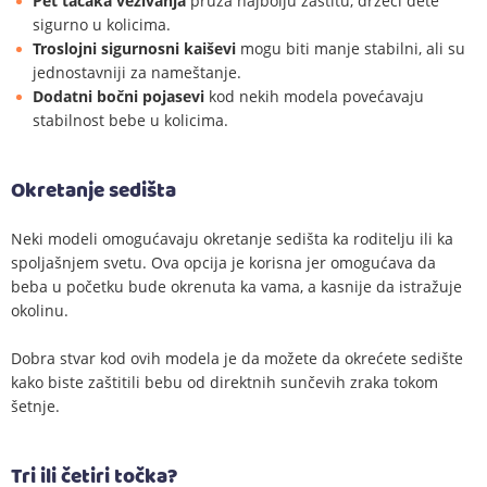
Pet tačaka vezivanja
pruža najbolju zaštitu, držeći dete
sigurno u kolicima.
Troslojni sigurnosni kaiševi
mogu biti manje stabilni, ali su
jednostavniji za nameštanje.
Dodatni bočni pojasevi
kod nekih modela povećavaju
stabilnost bebe u kolicima.
Okretanje sedišta
Neki modeli omogućavaju okretanje sedišta ka roditelju ili ka
spoljašnjem svetu. Ova opcija je korisna jer omogućava da
beba u početku bude okrenuta ka vama, a kasnije da istražuje
okolinu.
Dobra stvar kod ovih modela je da možete da okrećete sedište
kako biste zaštitili bebu od direktnih sunčevih zraka tokom
šetnje.
Tri ili četiri točka?