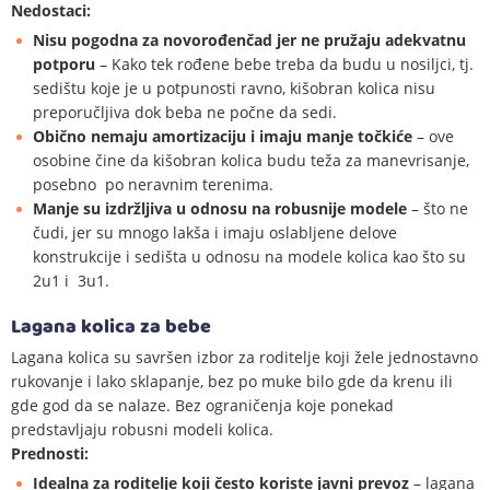
Nedostaci:
Nisu pogodna za novorođenčad jer ne pružaju adekvatnu
potporu
– Kako tek rođene bebe treba da budu u nosiljci, tj.
sedištu koje je u potpunosti ravno, kišobran kolica nisu
preporučljiva dok beba ne počne da sedi.
Obično nemaju amortizaciju i imaju manje točkiće
– ove
osobine čine da kišobran kolica budu teža za manevrisanje,
posebno po neravnim terenima.
Manje su izdržljiva u odnosu na robusnije modele
– što ne
čudi, jer su mnogo lakša i imaju oslabljene delove
konstrukcije i sedišta u odnosu na modele kolica kao što su
2u1 i 3u1.
Lagana kolica za bebe
Lagana kolica su savršen izbor za roditelje koji žele jednostavno
rukovanje i lako sklapanje, bez po muke bilo gde da krenu ili
gde god da se nalaze. Bez ograničenja koje ponekad
predstavljaju robusni modeli kolica.
Prednosti:
Idealna za roditelje koji često koriste javni prevoz
– lagana