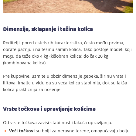
Dimenzije, sklapanje i težina kolica
Roditelji, pored estetskih karakteristika, često među prvima,
obrate pažnju i na težinu samih kolica. Tako postoje modeli koji
mogu da teže oko 4 kg (kišobran kolica) do čak 20 kg
(kombinovana kolica).
Pre kupovine, uzmite u obzir dimenzije gepeka, širinu vrata i
liftova. Imajte u vidu da su veća kolica stabilnija, dok su lakša
kolica praktičnija za nošenje.
Vrste točkova i upravljanje kolicima
Od vrste točkova zavisi stabilnost i lakoća upravljanja.
Veći točkovi
su bolji za neravne terene, omogućavaju bolju