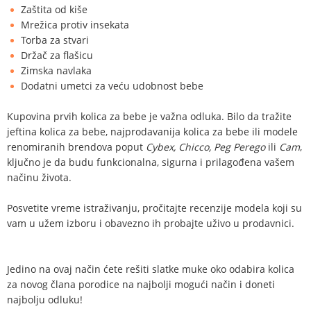
Zaštita od kiše
Mrežica protiv insekata
Torba za stvari
Držač za flašicu
Zimska navlaka
Dodatni umetci za veću udobnost bebe
Kupovina prvih kolica za bebe je važna odluka. Bilo da tražite
jeftina kolica za bebe, najprodavanija kolica za bebe ili modele
renomiranih brendova poput
Cybex, Chicco, Peg Perego
ili
Cam
,
ključno je da budu funkcionalna, sigurna i prilagođena vašem
načinu života.
Posvetite vreme istraživanju, pročitajte recenzije modela koji su
vam u užem izboru i obavezno ih probajte uživo u prodavnici.
Jedino na ovaj način ćete rešiti slatke muke oko odabira kolica
za novog člana porodice na najbolji mogući način i doneti
najbolju odluku!