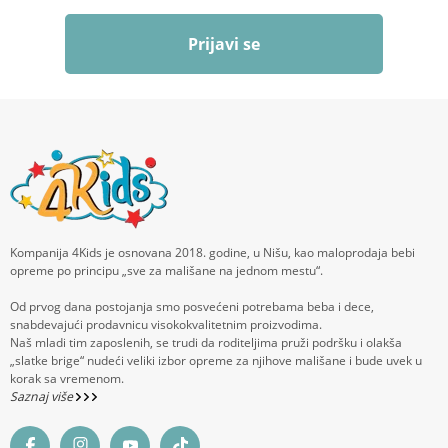
Prijavi se
Kompanija 4Kids je osnovana 2018. godine, u Nišu, kao maloprodaja bebi
opreme po principu „sve za mališane na jednom mestu“.
Od prvog dana postojanja smo posvećeni potrebama beba i dece,
snabdevajući prodavnicu visokokvalitetnim proizvodima.
Naš mladi tim zaposlenih, se trudi da roditeljima pruži podršku i olakša
„slatke brige“ nudeći veliki izbor opreme za njihove mališane i bude uvek u
korak sa vremenom.
Saznaj više