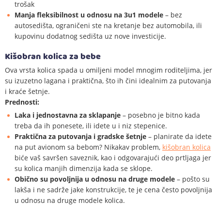
trošak
Manja fleksibilnost u odnosu na 3u1 modele
– bez
autosedišta, ograničeni ste na kretanje bez automobila, ili
kupovinu dodatnog sedišta uz nove investicije.
Kišobran kolica za bebe
Ova vrsta kolica spada u omiljeni model mnogim roditeljima, jer
su izuzetno lagana i praktična, što ih čini idealnim za putovanja
i kraće šetnje.
Prednosti:
Laka i jednostavna za sklapanje
– posebno je bitno kada
treba da ih ponesete, ili idete u i niz stepenice.
Praktična za putovanja i gradske šetnje
– planirate da idete
na put avionom sa bebom? Nikakav problem,
kišobran kolica
biće vaš savršen saveznik, kao i odgovarajući deo prtljaga jer
su kolica manjih dimenzija kada se sklope.
Obično su povoljnija u odnosu na druge modele
– pošto su
lakša i ne sadrže jake konstrukcije, te je cena često povoljnija
u odnosu na druge modele kolica.