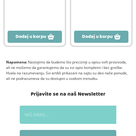
Dodaj u korpu
Dodaj u korpu
Napomena:
Nastojimo da budemo što precizniji u opisu svih proizvoda,
ali ne možemo da garantujemo da su svi opisi kompletni i bez greške.
Hvala na razumevanju. Svi artikli prikazani na sajtu su deo naše ponude,
ali ne podrazumeva da su dostupni u svakom trenutku.
Prijavite se na naš Newsletter