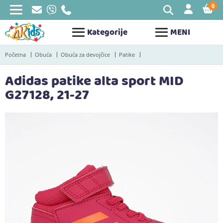
0
STAV
Kategorije
MENI
Početna
Obuća
Obuća za devojčice
Patike
Adidas patike alta sport MID
G27128, 21-27