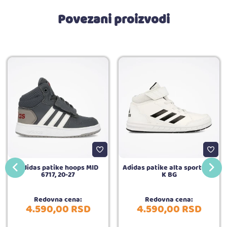
Povezani proizvodi
Adidas patike hoops MID
Adidas patike alta sport MID
6717, 20-27
K BG
Redovna cena:
Redovna cena:
4.590,
00
RSD
4.590,
00
RSD