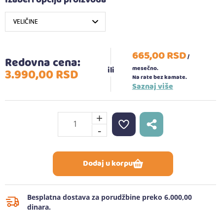
Izaberi opciju proizvoda
665,
00
RSD
/
Redovna cena:
mesečno.
3.990,
00
RSD
Na rate bez kamate.
Saznaj više
+
-
Dodaj u korpu
Besplatna dostava za porudžbine preko 6.000,00
dinara.