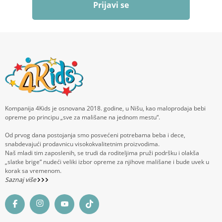
Prijavi se
Kompanija 4Kids je osnovana 2018. godine, u Nišu, kao maloprodaja bebi
opreme po principu „sve za mališane na jednom mestu“.
Od prvog dana postojanja smo posvećeni potrebama beba i dece,
snabdevajući prodavnicu visokokvalitetnim proizvodima.
Naš mladi tim zaposlenih, se trudi da roditeljima pruži podršku i olakša
„slatke brige“ nudeći veliki izbor opreme za njihove mališane i bude uvek u
korak sa vremenom.
Saznaj više