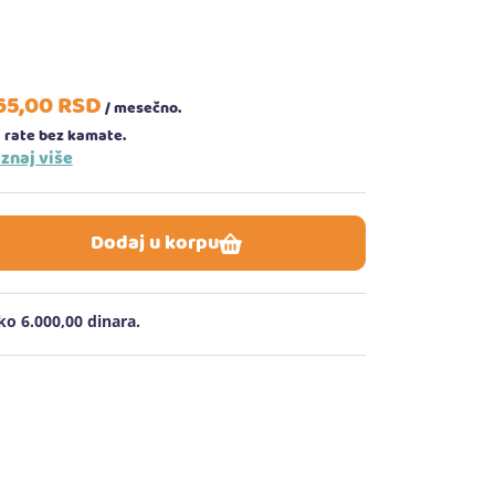
65,
00
RSD
/ mesečno.
 rate bez kamate.
znaj više
Dodaj u korpu
o 6.000,00 dinara.