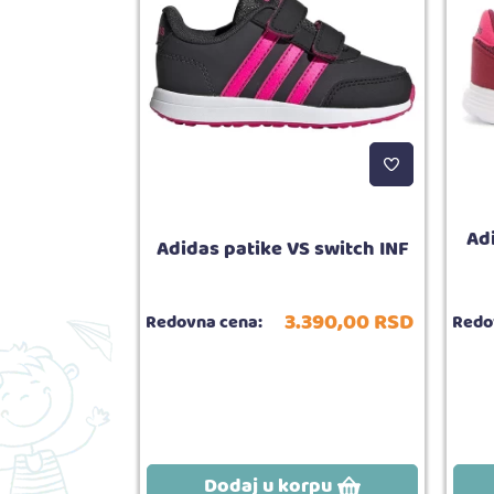
rt borough
Adi
Adidas patike VS switch INF
SV
690,
00
RSD
3.390,
00
RSD
Redovna cena:
Redo
rpu
Dodaj u korpu