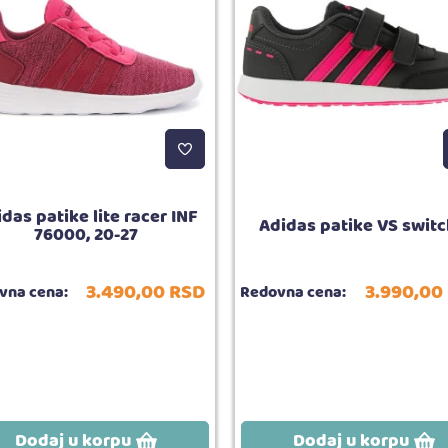
das patike lite racer INF
Adidas patike VS switc
76000, 20-27
3.490,
00
RSD
3.990,
00
vna cena:
Redovna cena:
Dodaj u korpu
Dodaj u korpu