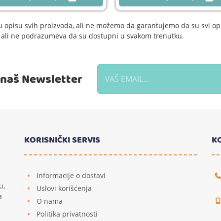
 opisu svih proizvoda, ali ne možemo da garantujemo da su svi opi
e, ali ne podrazumeva da su dostupni u svakom trenutku.
a naš Newsletter
KORISNIČKI SERVIS
K
Informacije o dostavi
u,
Uslovi korišćenja
a
O nama
Politika privatnosti