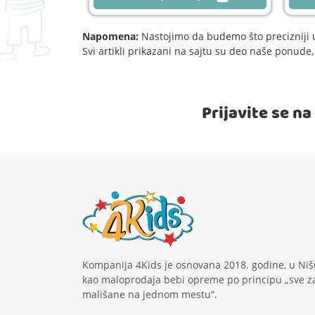
Napomena:
Nastojimo da budemo što precizniji u
Svi artikli prikazani na sajtu su deo naše ponud
Prijavite se n
Kompanija 4Kids je osnovana 2018. godine, u Niš
kao maloprodaja bebi opreme po principu „sve z
mališane na jednom mestu“.