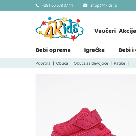
shop@4kids.rs
+381 60 678 07 11
Vaučeri
Akcij
Bebi oprema
Igračke
Bebi i
Početna
Obuća
Obuća za devojčice
Patike