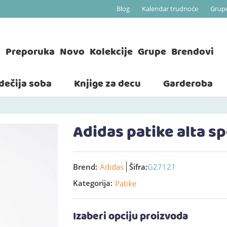
Blog
Kalendar trudnoće
Grup
a
Preporuka
Novo
Kolekcije
Grupe
Brendovi
 dečija soba
Knjige za decu
Garderoba
Adidas patike alta sp
Brend:
Adidas
Šifra:
G27121
Kategorija:
Patike
Izaberi opciju proizvoda