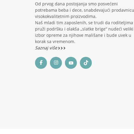
Od prvog dana postojanja smo posvećeni
potrebama beba i dece, snabdevajući prodavnic
visokokvalitetnim proizvodima.
Naš mladi tim zaposlenih, se trudi da roditeljima
pruži podršku i olakša „slatke brige“ nudeći veliki
izbor opreme za njihove mališane i bude uvek u
korak sa vremenom.
Saznaj više