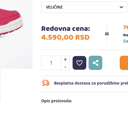
7
Redovna cena:
4.590,
00
RSD
Na
Sa
+
-
Besplatna dostava za porudžbine prek
Opis proizvoda: