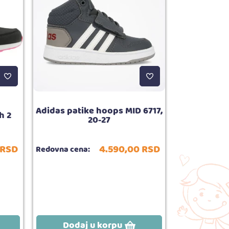
Adidas patike hoops MID 6717,
h 2
Adidas patik
20-27
RSD
4.590,
00
RSD
Redovna cena:
Redovna cena
Dodaj u korpu
Dodaj