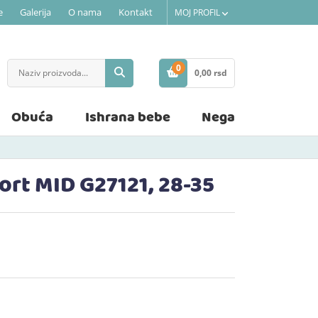
e
Galerija
O nama
Kontakt
MOJ PROFIL
0
0,
00
rsd
STAVKE
Obuća
Ishrana bebe
Nega
ort MID G27121, 28-35