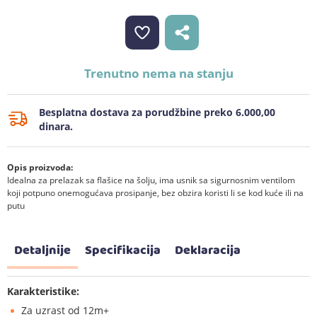
Trenutno nema na stanju
Besplatna dostava za porudžbine preko 6.000,00
dinara.
Opis proizvoda:
Idealna za prelazak sa flašice na šolju, ima usnik sa sigurnosnim ventilom
koji potpuno onemogućava prosipanje, bez obzira koristi li se kod kuće ili na
putu
Detaljnije
Specifikacija
Deklaracija
Karakteristike:
Za uzrast od 12m+