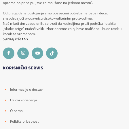
opreme po principu „sve za mališane na jednom mestu“.
Od prvog dana postojanja smo posvećeni potrebama beba i dece,
snabdevajući prodavnicu visokokvalitetnim proizvodima.
Naš mladi tim zaposlenih, se trudi da roditeljima pruži podršku i olakša
„slatke brige“ nudeći veliki izbor opreme za njihove mališane i bude uvek u
korak sa vremenom.
Saznaj više
KORISNIČKI SERVIS
Informacije o dostavi
Uslovi korišćenja
O nama
Politika privatnosti