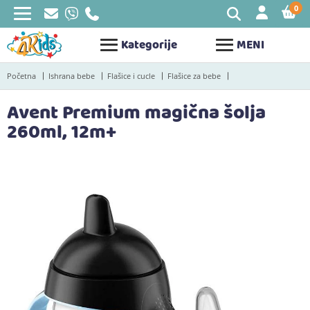
0
STAV
Kategorije
MENI
Početna
Ishrana bebe
Flašice i cucle
Flašice za bebe
Avent Premium magična šolja
260ml, 12m+