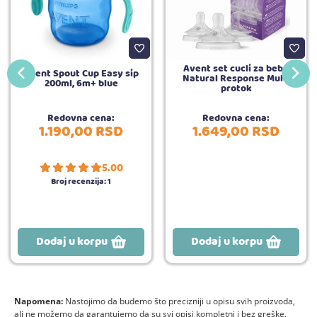
Avent set cucli za bebe
Avent Spout Cup Easy sip
Natural Response Multi
200ml, 6m+ blue
protok
Redovna cena:
Redovna cena:
1.190,
00
RSD
1.649,
00
RSD
5.00
Broj recenzija:
1
Dodaj u korpu
Dodaj u korpu
Napomena:
Nastojimo da budemo što precizniji u opisu svih proizvoda,
ali ne možemo da garantujemo da su svi opisi kompletni i bez greške.