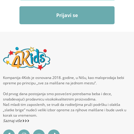
Prijavi se
Kompanija 4Kids je osnovana 2018. godine, u Nišu, kao maloprodaja bebi
opreme po principu „sve za mališane na jednom mestu“.
Od prvog dana postojanja smo posvećeni potrebama beba i dece,
snabdevajući prodavnicu visokokvalitetnim proizvodima.
Naš mladi tim zaposlenih, se trudi da roditeljima pruži podršku i olakša
„slatke brige“ nudeći veliki izbor opreme za njihove mališane i bude uvek u
korak sa vremenom.
Saznaj više