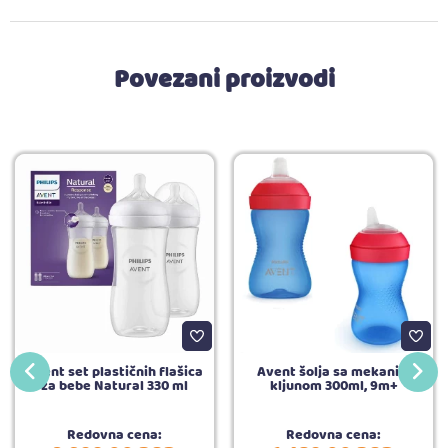
Povezani proizvodi
Avent set plastičnih flašica
Avent šolja sa mekanim
za bebe Natural 330 ml
kljunom 300ml, 9m+
Redovna cena:
Redovna cena: