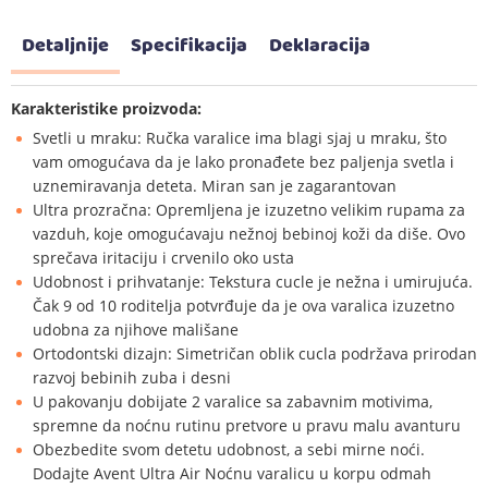
Detaljnije
Specifikacija
Deklaracija
Karakteristike proizvoda:
Svetli u mraku: Ručka varalice ima blagi sjaj u mraku, što
vam omogućava da je lako pronađete bez paljenja svetla i
uznemiravanja deteta. Miran san je zagarantovan
Ultra prozračna: Opremljena je izuzetno velikim rupama za
vazduh, koje omogućavaju nežnoj bebinoj koži da diše. Ovo
sprečava iritaciju i crvenilo oko usta
Udobnost i prihvatanje: Tekstura cucle je nežna i umirujuća.
Čak 9 od 10 roditelja potvrđuje da je ova varalica izuzetno
udobna za njihove mališane
Ortodontski dizajn: Simetričan oblik cucla podržava prirodan
razvoj bebinih zuba i desni
U pakovanju dobijate 2 varalice sa zabavnim motivima,
spremne da noćnu rutinu pretvore u pravu malu avanturu
Obezbedite svom detetu udobnost, a sebi mirne noći.
Dodajte Avent Ultra Air Noćnu varalicu u korpu odmah