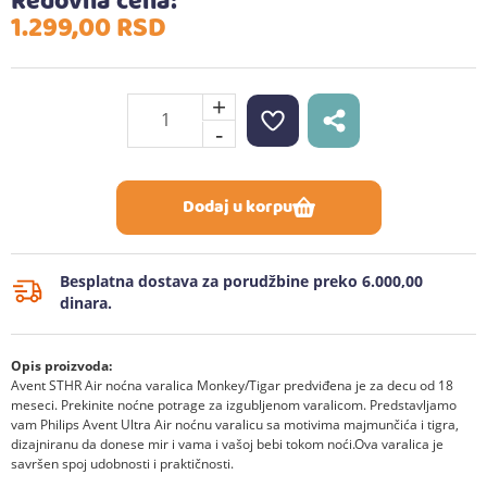
Redovna cena:
1.299,
00
RSD
+
-
Dodaj u korpu
Besplatna dostava za porudžbine preko 6.000,00
dinara.
Opis proizvoda:
Avent STHR Air noćna varalica Monkey/Tigar predviđena je za decu od 18
meseci. Prekinite noćne potrage za izgubljenom varalicom. Predstavljamo
vam Philips Avent Ultra Air noćnu varalicu sa motivima majmunčića i tigra,
dizajniranu da donese mir i vama i vašoj bebi tokom noći.Ova varalica je
savršen spoj udobnosti i praktičnosti.