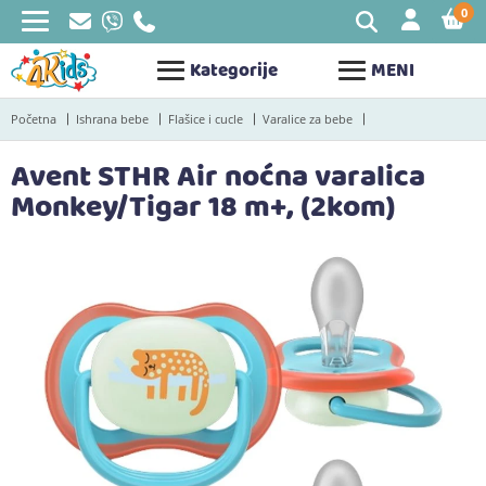
0
STAV
Kategorije
MENI
Početna
Ishrana bebe
Flašice i cucle
Varalice za bebe
Avent STHR Air noćna varalica
Monkey/Tigar 18 m+, (2kom)