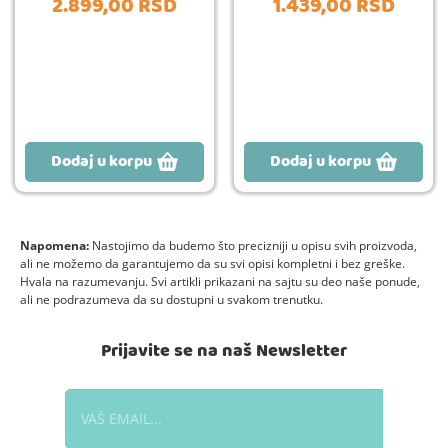
2.899,
00
RSD
1.439,
00
RSD
Dodaj u korpu
Dodaj u korpu
Napomena:
Nastojimo da budemo što precizniji u opisu svih proizvoda,
ali ne možemo da garantujemo da su svi opisi kompletni i bez greške.
Hvala na razumevanju. Svi artikli prikazani na sajtu su deo naše ponude,
ali ne podrazumeva da su dostupni u svakom trenutku.
Prijavite se na naš Newsletter