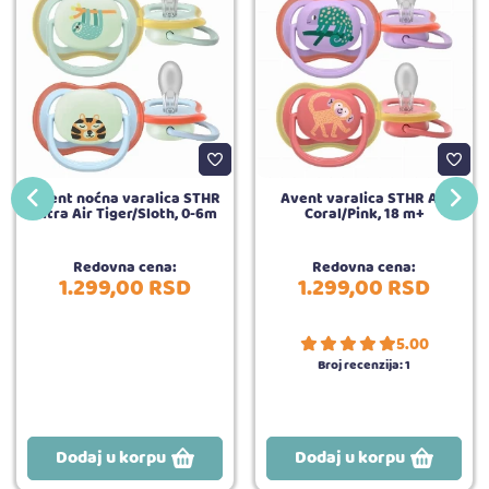
Avent noćna varalica STHR
Avent varalica STHR Air
Ultra Air Tiger/Sloth, 0-6m
Coral/Pink, 18 m+
Redovna cena:
Redovna cena:
1.299,
00
RSD
1.299,
00
RSD
5.00
Broj recenzija:
1
Dodaj u korpu
Dodaj u korpu