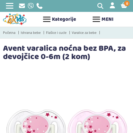
0
STAV
Kategorije
MENI
Početna
Ishrana bebe
Flašice i cucle
Varalice za bebe
Avent varalica noćna bez BPA, za
devojčice 0-6m (2 kom)