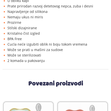
U obliku kapi
Prate prirodan razvoj detetovog nepca, zuba i desni
Napravljenje od silikona
Nemaju ukus ni miris
Prozirne
Stilski dizajnirane
Kristalno čist izgled
BPA Free
Cucla neće izgubiti oblik ni boju tokom vremena
Može se prati u mašini za sudove
Može se sterilizovati
2 komada u pakovanju
Povezani proizvodi