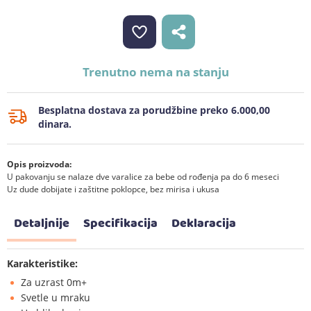
Trenutno nema na stanju
Besplatna dostava za porudžbine preko 6.000,00
dinara.
Opis proizvoda:
U pakovanju se nalaze dve varalice za bebe od rođenja pa do 6 meseci
Uz dude dobijate i zaštitne poklopce, bez mirisa i ukusa
Detaljnije
Specifikacija
Deklaracija
Karakteristike:
Za uzrast 0m+
Svetle u mraku