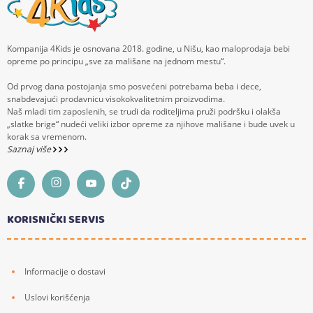
Kompanija 4Kids je osnovana 2018. godine, u Nišu, kao maloprodaja bebi
opreme po principu „sve za mališane na jednom mestu“.
Od prvog dana postojanja smo posvećeni potrebama beba i dece,
snabdevajući prodavnicu visokokvalitetnim proizvodima.
Naš mladi tim zaposlenih, se trudi da roditeljima pruži podršku i olakša
„slatke brige“ nudeći veliki izbor opreme za njihove mališane i bude uvek u
korak sa vremenom.
Saznaj više
KORISNIČKI SERVIS
Informacije o dostavi
Uslovi korišćenja