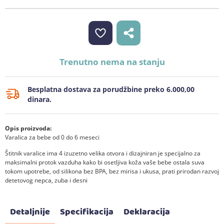
Trenutno nema na stanju
Besplatna dostava za porudžbine preko 6.000,00
dinara.
Opis proizvoda:
Varalica za bebe od 0 do 6 meseci
Štitnik varalice ima 4 izuzetno velika otvora i dizajniran je specijalno za
maksimalni protok vazduha kako bi osetljiva koža vaše bebe ostala suva
tokom upotrebe, od silikona bez BPA, bez mirisa i ukusa, prati prirodan razvoj
detetovog nepca, zuba i desni
Detaljnije
Specifikacija
Deklaracija