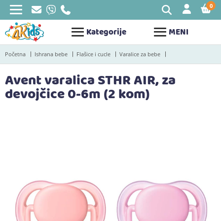
0
STAV
Kategorije
MENI
Početna
Ishrana bebe
Flašice i cucle
Varalice za bebe
Avent varalica STHR AIR, za
devojčice 0-6m (2 kom)