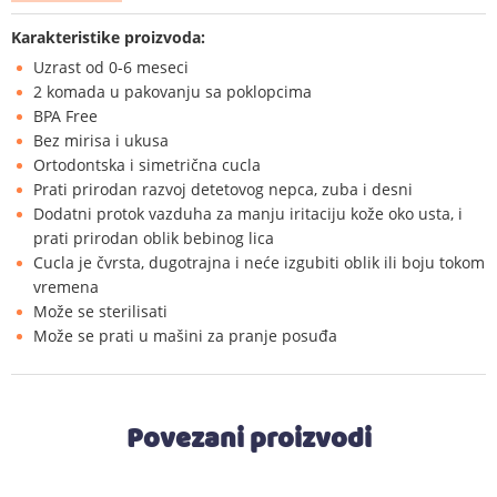
Karakteristike proizvoda:
Uzrast od 0-6 meseci
2 komada u pakovanju sa poklopcima
BPA Free
Bez mirisa i ukusa
Ortodontska i simetrična cucla
Prati prirodan razvoj detetovog nepca, zuba i desni
Dodatni protok vazduha za manju iritaciju kože oko usta, i
prati prirodan oblik bebinog lica
Cucla je čvrsta, dugotrajna i neće izgubiti oblik ili boju tokom
vremena
Može se sterilisati
Može se prati u mašini za pranje posuđa
Povezani proizvodi