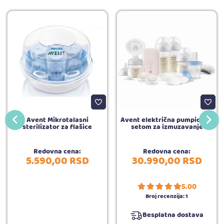
Avent Mikrotalasni
Avent električna pumpica sa
sterilizator za flašice
setom za izmuzavanje
Redovna cena:
Redovna cena:
5.590,
00
RSD
30.990,
00
RSD
5.00
Broj recenzija:
1
Besplatna dostava