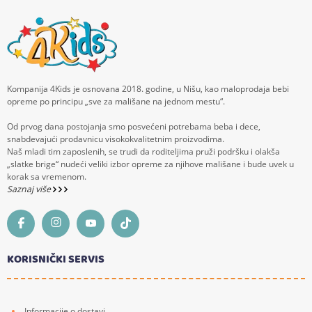
Kompanija 4Kids je osnovana 2018. godine, u Nišu, kao maloprodaja bebi
opreme po principu „sve za mališane na jednom mestu“.
Od prvog dana postojanja smo posvećeni potrebama beba i dece,
snabdevajući prodavnicu visokokvalitetnim proizvodima.
Naš mladi tim zaposlenih, se trudi da roditeljima pruži podršku i olakša
„slatke brige“ nudeći veliki izbor opreme za njihove mališane i bude uvek u
korak sa vremenom.
Saznaj više
KORISNIČKI SERVIS
Informacije o dostavi