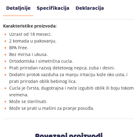
Detaljnije
Specifikacija
Deklaracija
Karakteristike proizvoda:
Uzrast od 18 meseci.
2 komada u pakovanju.
BPA Free.
Bez mirisa i ukusa.
Ortodontska i simetrična cucla.
Prati prirodan razvoj detetovog nepca, zuba i desni.
Dodatni protok vazduha za manju iritaciju kože oko usta, i
prati prirodan oblik bebinog lica.
Cucla je čvrsta, dugotrajna i neće izgubiti oblik ili boju tokom
vremena.
Može se sterilisati.
Može se prati u mašini za pranje posuđa.
Povezani proizvodi