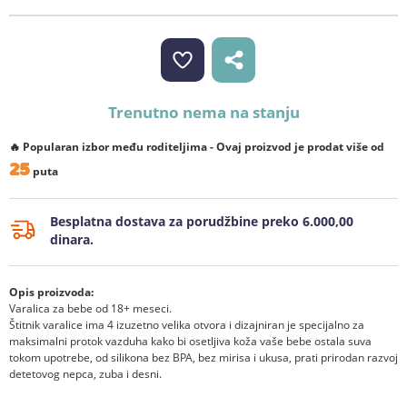
Trenutno nema na stanju
🔥 Popularan izbor među roditeljima - Ovaj proizvod je prodat više od
25
puta
Besplatna dostava za porudžbine preko 6.000,00
dinara.
Opis proizvoda:
Varalica za bebe od 18+ meseci.
Štitnik varalice ima 4 izuzetno velika otvora i dizajniran je specijalno za
maksimalni protok vazduha kako bi osetljiva koža vaše bebe ostala suva
tokom upotrebe, od silikona bez BPA, bez mirisa i ukusa, prati prirodan razvoj
detetovog nepca, zuba i desni.