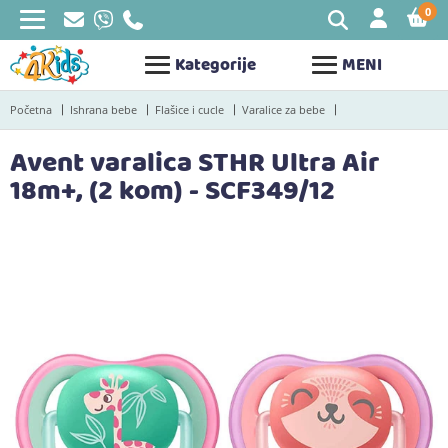
0
STAV
Kategorije
MENI
Početna
Ishrana bebe
Flašice i cucle
Varalice za bebe
Avent varalica STHR Ultra Air
18m+, (2 kom) - SCF349/12