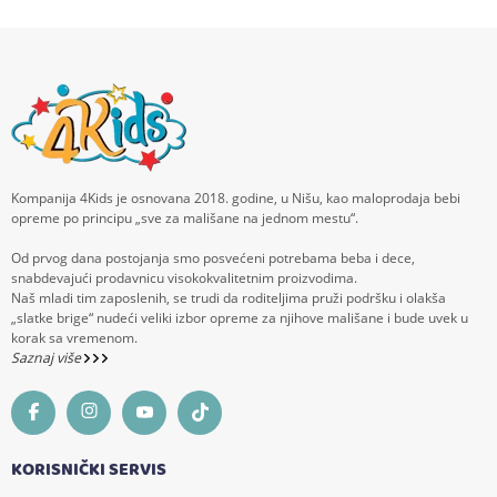
Kompanija 4Kids je osnovana 2018. godine, u Nišu, kao maloprodaja bebi
opreme po principu „sve za mališane na jednom mestu“.
Od prvog dana postojanja smo posvećeni potrebama beba i dece,
snabdevajući prodavnicu visokokvalitetnim proizvodima.
Naš mladi tim zaposlenih, se trudi da roditeljima pruži podršku i olakša
„slatke brige“ nudeći veliki izbor opreme za njihove mališane i bude uvek u
korak sa vremenom.
Saznaj više
KORISNIČKI SERVIS