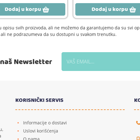
Dodaj u korpu
Dodaj u korpu
 opisu svih proizvoda, ali ne možemo da garantujemo da su svi opi
e, ali ne podrazumeva da su dostupni u svakom trenutku.
a naš Newsletter
KORISNIČKI SERVIS
K
Informacije o dostavi
u,
Uslovi korišćenja
a
O nama