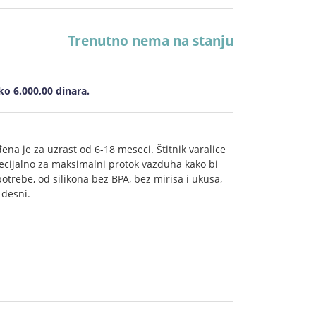
Trenutno nema na stanju
o 6.000,00 dinara.
na je za uzrast od 6-18 meseci. Štitnik varalice
specijalno za maksimalni protok vazduha kako bi
otrebe, od silikona bez BPA, bez mirisa i ukusa,
 desni.