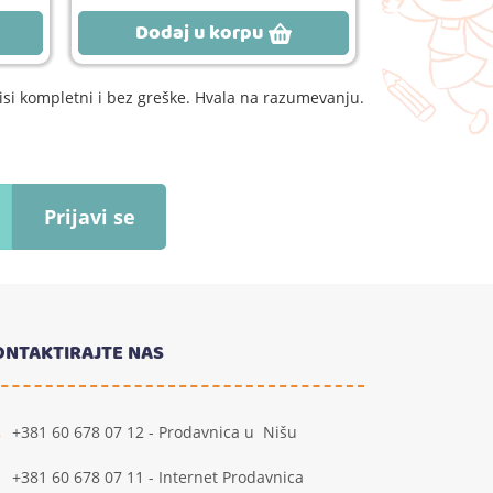
Dodaj u korpu
Dodaj
si kompletni i bez greške. Hvala na razumevanju.
Prijavi se
ONTAKTIRAJTE NAS
+381 60 678 07 12 - Prodavnica u Nišu
+381 60 678 07 11 - Internet Prodavnica