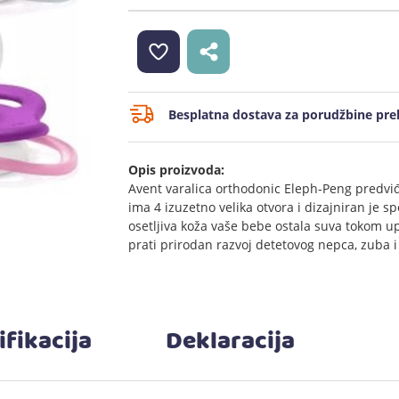
Besplatna dostava za porudžbine prek
Opis proizvoda:
Avent varalica orthodonic Eleph-Peng predviđe
ima 4 izuzetno velika otvora i dizajniran je 
osetljiva koža vaše bebe ostala suva tokom up
prati prirodan razvoj detetovog nepca, zuba i
ifikacija
Deklaracija