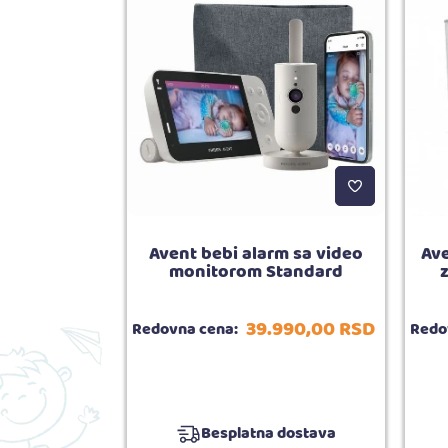
p Easy sip
Avent bebi alarm sa video
Ave
+ blue
monitorom Standard
z
.190,
00
RSD
39.990,
00
RSD
Redovna cena:
Redo
5.00
ija:
1
Besplatna dostava