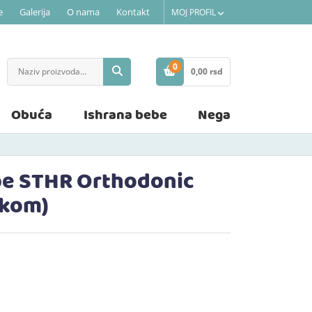
e
Galerija
O nama
Kontakt
MOJ PROFIL
0
0,
00
rsd
STAVKE
Obuća
Ishrana bebe
Nega
ebe STHR Orthodonic
2kom)