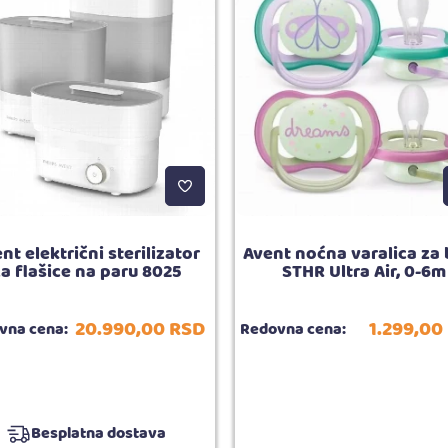
nt električni sterilizator
Avent noćna varalica za
a flašice na paru 8025
STHR Ultra Air, 0-6m
20.990,
00
RSD
1.299,
00
vna cena:
Redovna cena:
Besplatna dostava