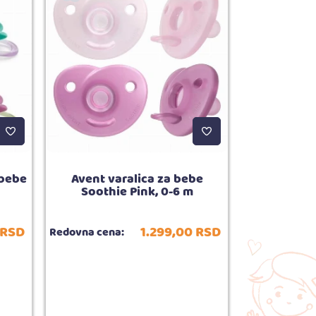
 bebe
Avent varalica za bebe
Avent Spo
Soothie Pink, 0-6 m
200m
RSD
1.299,
00
RSD
Redovna cena:
Redovna cena