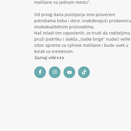
mališane na jednom mestu“.
Od prvog dana postojanja smo posvećeni
potrebama beba i dece, snabdevajući prodavnic
visokokvalitetnim proizvodima.
Naš mladi tim zaposlenih, se trudi da roditeljima
pruži podršku i olakša „slatke brige“ nudeći veliki
izbor opreme za njihove mališane i bude uvek u
korak sa vremenom.
Saznaj više