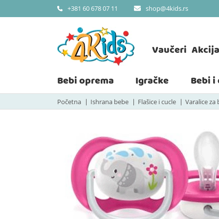
shop@4kids.rs
+381 60 678 07 11
Vaučeri
Akcij
Bebi oprema
Igračke
Bebi i
Početna
Ishrana bebe
Flašice i cucle
Varalice za