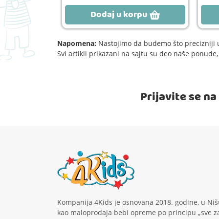
rpu
Dodaj u korpu
Napomena:
Nastojimo da budemo što precizniji u
Svi artikli prikazani na sajtu su deo naše ponud
Prijavite se n
Kompanija 4Kids je osnovana 2018. godine, u Niš
kao maloprodaja bebi opreme po principu „sve z