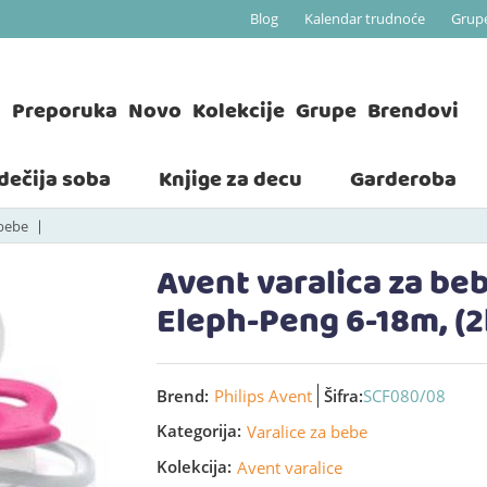
Blog
Kalendar trudnoće
Grup
a
Preporuka
Novo
Kolekcije
Grupe
Brendovi
 dečija soba
Knjige za decu
Garderoba
 bebe
Avent varalica za b
Eleph-Peng 6-18m, (
Brend:
Philips Avent
Šifra:
SCF080/08
Kategorija:
Varalice za bebe
Kolekcija:
Avent varalice