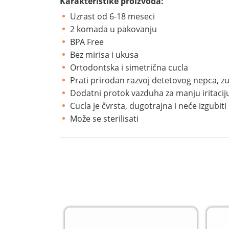
Karakteristike proizvoda:
Uzrast od 6-18 meseci
2 komada u pakovanju
BPA Free
Bez mirisa i ukusa
Ortodontska i simetrična cucla
Prati prirodan razvoj detetovog nepca, zu
Dodatni protok vazduha za manju iritaciju 
Cucla je čvrsta, dugotrajna i neće izgubit
Može se sterilisati