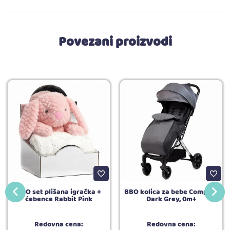
Povezani proizvodi
BBO set plišana igračka +
BBO kolica za bebe Compact
ćebence Rabbit Pink
Dark Grey, 0m+
Redovna cena:
Redovna cena: