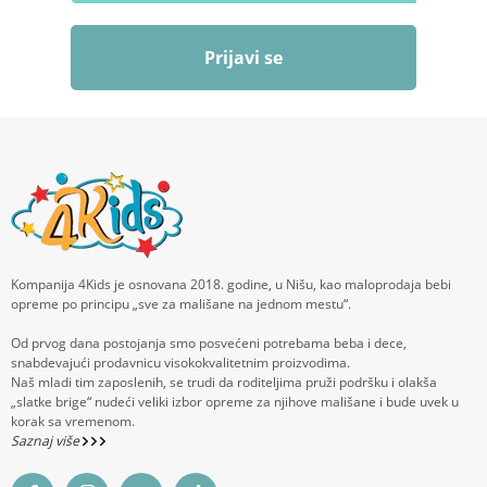
Prijavi se
Kompanija 4Kids je osnovana 2018. godine, u Nišu, kao maloprodaja bebi
opreme po principu „sve za mališane na jednom mestu“.
Od prvog dana postojanja smo posvećeni potrebama beba i dece,
snabdevajući prodavnicu visokokvalitetnim proizvodima.
Naš mladi tim zaposlenih, se trudi da roditeljima pruži podršku i olakša
„slatke brige“ nudeći veliki izbor opreme za njihove mališane i bude uvek u
korak sa vremenom.
Saznaj više