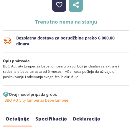
Trenutno nema na stanju
Besplatna dostava za porudžbine preko 6.000,00
dinara.
Opis proizvoda:
BBO Activity Jumper za bebe Jumpee u plavoj boji je idealan za aktivne i
radoznale bebe uzrasta od 6 meseci i više, kada počinju da uživaju u
poskakivanju i otkrivanju svega što ih okružuje.
Ovaj model pripada grupi:
BBO Activity Jumper za bebe Jumpee
Detaljnije
Specifikacija
Deklaracija