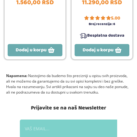
1.560,
00
RSD
11.290,
00
RSD
5.00
Broj recenzija:
6
Besplatna dostava
Dodaj u korpu
Dodaj u korpu
Napomena:
Nastojimo da budemo što precizniji u opisu svih proizvoda,
ali ne možemo da garantujemo da su svi opisi kompletni i bez greške.
Hvala na razumevanju. Svi artikli prikazani na sajtu su deo naše ponude,
ali ne podrazumeva da su dostupni u svakom trenutku.
Prijavite se na naš Newsletter