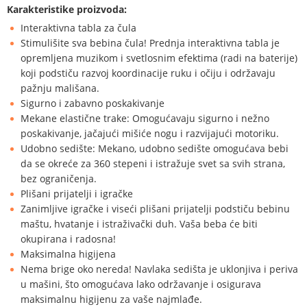
Karakteristike proizvoda:
Interaktivna tabla za čula
Stimulišite sva bebina čula! Prednja interaktivna tabla je
opremljena muzikom i svetlosnim efektima (radi na baterije)
koji podstiču razvoj koordinacije ruku i očiju i održavaju
pažnju mališana.
Sigurno i zabavno poskakivanje
Mekane elastične trake: Omogućavaju sigurno i nežno
poskakivanje, jačajući mišiće nogu i razvijajući motoriku.
Udobno sedište: Mekano, udobno sedište omogućava bebi
da se okreće za 360 stepeni i istražuje svet sa svih strana,
bez ograničenja.
Plišani prijatelji i igračke
Zanimljive igračke i viseći plišani prijatelji podstiču bebinu
maštu, hvatanje i istraživački duh. Vaša beba će biti
okupirana i radosna!
Maksimalna higijena
Nema brige oko nereda! Navlaka sedišta je uklonjiva i periva
u mašini, što omogućava lako održavanje i osigurava
maksimalnu higijenu za vaše najmlađe.