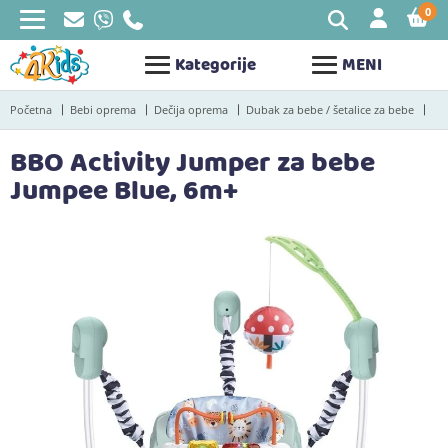
0
STAV
Kategorije
MENI
Početna
Bebi oprema
Dečija oprema
Dubak za bebe / šetalice za bebe
BBO Activity Jumper za bebe
Jumpee Blue, 6m+