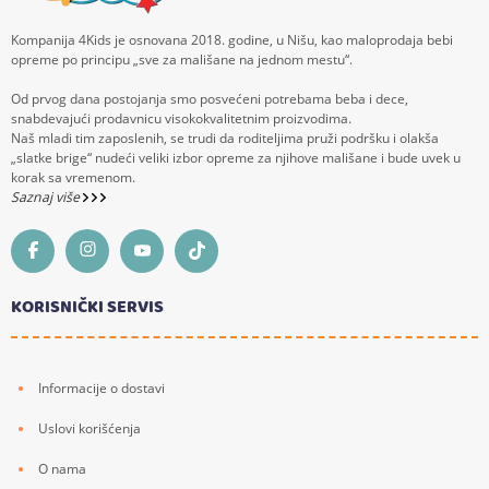
Kompanija 4Kids je osnovana 2018. godine, u Nišu, kao maloprodaja bebi
opreme po principu „sve za mališane na jednom mestu“.
Od prvog dana postojanja smo posvećeni potrebama beba i dece,
snabdevajući prodavnicu visokokvalitetnim proizvodima.
Naš mladi tim zaposlenih, se trudi da roditeljima pruži podršku i olakša
„slatke brige“ nudeći veliki izbor opreme za njihove mališane i bude uvek u
korak sa vremenom.
Saznaj više
KORISNIČKI SERVIS
Informacije o dostavi
Uslovi korišćenja
O nama