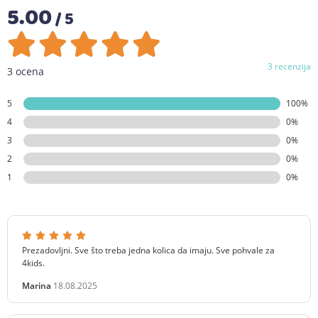
5.00
/ 5
3 recenzija
3 ocena
5
100%
4
0%
3
0%
2
0%
1
0%
Prezadovljni. Sve što treba jedna kolica da imaju. Sve pohvale za
4kids.
Marina
18.08.2025