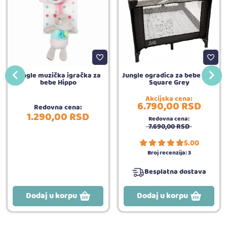
Jungle muzička igračka za
Jungle ogradica za bebe Play
bebe Hippo
Square Grey
Akcijska cena:
6.790,
00
RSD
Redovna cena:
1.290,
00
RSD
Redovna cena:
7.690,
00
RSD
5.00
Broj recenzija:
3
Besplatna dostava
Dodaj u korpu
Dodaj u korpu