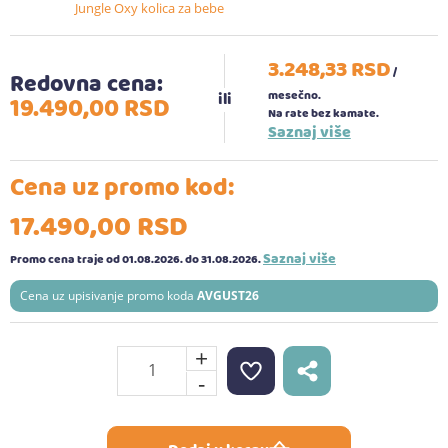
Jungle Oxy kolica za bebe
3.248,
33
RSD
/
Redovna cena:
mesečno.
19.490,
00
RSD
Na rate bez kamate.
Saznaj više
Cena uz promo kod:
17.490,
00
RSD
Saznaj više
Promo cena traje od 01.08.2026.
do 31.08.2026.
Cena uz upisivanje promo koda
AVGUST26
+
-