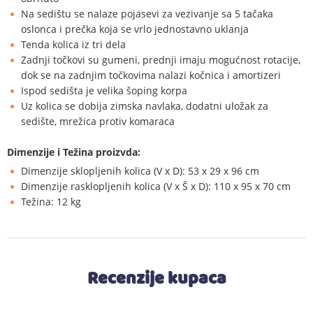
Na sedištu se nalaze pojasevi za vezivanje sa 5 tačaka
oslonca i prečka koja se vrlo jednostavno uklanja
Tenda kolica iz tri dela
Zadnji točkovi su gumeni, prednji imaju mogućnost rotacije,
dok se na zadnjim točkovima nalazi kočnica i amortizeri
Ispod sedišta je velika šoping korpa
Uz kolica se dobija zimska navlaka, dodatni uložak za
sedište, mrežica protiv komaraca
Dimenzije i Težina proizvda:
Dimenzije sklopljenih kolica (V x D): 53 x 29 x 96 cm
Dimenzije rasklopljenih kolica (V x Š x D): 110 x 95 x 70 cm
Težina: 12 kg
Recenzije kupaca