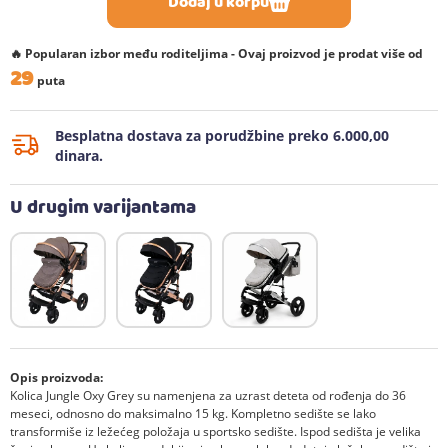
Dodaj u korpu
🔥 Popularan izbor među roditeljima - Ovaj proizvod je prodat više od
29
puta
Besplatna dostava za porudžbine preko 6.000,00
dinara.
U drugim varijantama
Opis proizvoda:
Kolica Jungle Oxy Grey su namenjena za uzrast deteta od rođenja do 36
meseci, odnosno do maksimalno 15 kg. Kompletno sedište se lako
transformiše iz ležećeg položaja u sportsko sedište. Ispod sedišta je velika