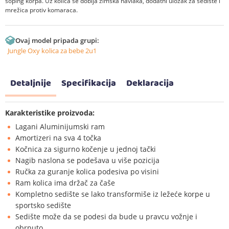
šoping korpa. Uz kolica se dobija zimska navlaka, dodatni uložak za sedište i
mrežica protiv komaraca.
Ovaj model pripada grupi:
Jungle Oxy kolica za bebe 2u1
Detaljnije
Specifikacija
Deklaracija
Karakteristike proizvoda:
Lagani Aluminijumski ram
Amortizeri na sva 4 točka
Kočnica za sigurno kočenje u jednoj tački
Nagib naslona se podešava u više pozicija
Ručka za guranje kolica podesiva po visini
Ram kolica ima držač za čaše
Kompletno sedište se lako transformiše iz ležeće korpe u
sportsko sedište
Sedište može da se podesi da bude u pravcu vožnje i
obrnuto