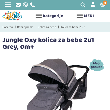
0
STAV
Kategorije
MENI
Početna
Bebi oprema
Kolica za bebe
Kolica za bebe 2 u 1
Jungle Oxy kolica za bebe 2u1
Grey, 0m+