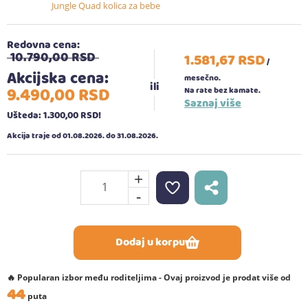
Jungle Quad kolica za bebe
Redovna cena:
10.790,
00
RSD
1.581,
67
RSD
/
Akcijska cena:
mesečno.
9.490,
00
RSD
Na rate bez kamate.
Saznaj više
Ušteda: 1.300,
00
RSD
!
Akcija traje od 01.08.2026. do 31.08.2026.
+
-
Dodaj u korpu
🔥 Popularan izbor među roditeljima - Ovaj proizvod je prodat više od
44
puta