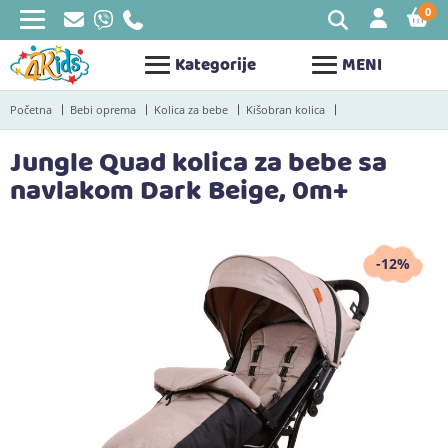
0
STAV
Kategorije
MENI
Početna
Bebi oprema
Kolica za bebe
Kišobran kolica
Jungle Quad kolica za bebe sa
navlakom Dark Beige, 0m+
-12%