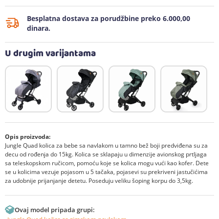
Besplatna dostava za porudžbine preko 6.000,00
dinara.
U drugim varijantama
Opis proizvoda:
Jungle Quad kolica za bebe sa navlakom u tamno bež boji predviđena su za
decu od rođenja do 15kg. Kolica se sklapaju u dimenzije avionskog prtljaga
sa teleskopskom ručicom, pomoću koje se kolica mogu vući kao kofer. Dete
se u kolicima vezuje pojasom u 5 tačaka, pojasevi su prekriveni jastučićima
za udobnije prijanjanje detetu. Poseduju veliku šoping korpu do 3,5kg.
Ovaj model pripada grupi: