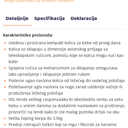
Jungle Quad kolica sa zimskom navlakom
Detaljnije
Specifikacija
Deklaracija
Karakteristike proizvoda:
Udobna i prostrana kompakt kolica za bebe od prvog dana
Kolica se sklapaju u dimenzije avionskog prtljaga sa
teleskopskom ručicom, pomoću koje se kolica mogu vući kao
kofer
Spojena ručica sa mehanizmom za sklapanje omogućava
lako upravljanje i sklapanje jednom rukom
Podesivi ugao naslona kolica od ležećeg do sedećeg položaja
Podešavanje ugla naslona za noge zarad udobnije vožnje ili
produženja ležećeg položaja
XXL tenda velikog raspona,kako bi obezbedila senku za vašu
bebu u vrelim danima sa dodatnim nastavkom za proširenje,
prozorčić na tendi kako bi ste malog putnika držali na oku
Velika šoping korpa do 3,5kg
Prednji rotirajući točkići koji se mgu I fiksirati za neravne