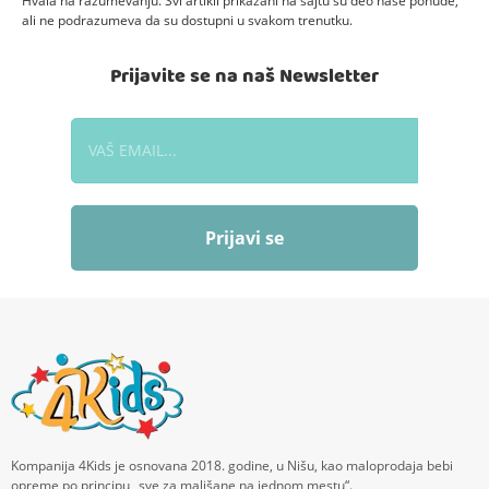
Hvala na razumevanju. Svi artikli prikazani na sajtu su deo naše ponude,
ali ne podrazumeva da su dostupni u svakom trenutku.
Prijavite se na naš Newsletter
Prijavi se
Kompanija 4Kids je osnovana 2018. godine, u Nišu, kao maloprodaja bebi
opreme po principu „sve za mališane na jednom mestu“.