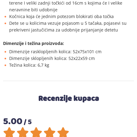
terene I veliki zadnji točkići od 16cm s kojima će I velike
neravnine biti udobnije
Kočnica koja će jednim potezom blokirati oba točka
Dete se u kolicima vezuje pojasom u 5 tačaka, pojasevi su
prekriveni jastučićima za udobnije prijanjanje detetu
Dimenzije i težina proizvoda:
Dimenzije rasklopljenih kolica: 52x75x101 cm
Dimenzije sklopljenih kolica: 52x22x59 cm
Težina kolica: 6,7 kg
Recenzije kupaca
5.00
/ 5