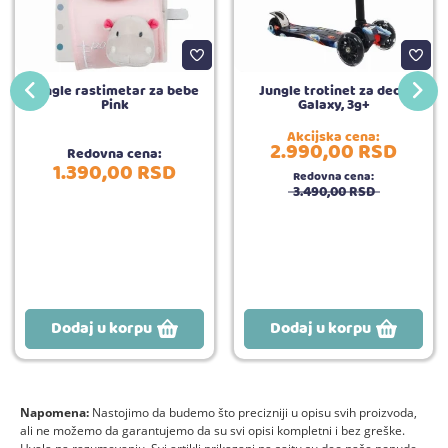
Jungle rastimetar za bebe
Jungle trotinet za decu
Pink
Galaxy, 3g+
Akcijska cena:
2.990,
00
RSD
Redovna cena:
1.390,
00
RSD
Redovna cena:
3.490,
00
RSD
Dodaj u korpu
Dodaj u korpu
Napomena:
Nastojimo da budemo što precizniji u opisu svih proizvoda,
ali ne možemo da garantujemo da su svi opisi kompletni i bez greške.