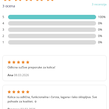
3 recenzija
3 ocena
5
100%
4
0%
3
0%
2
0%
1
0%
Odlicna su!Sve preporuke za kolica!
Ana
08.03.2026
Kolica su odlična, funkcionalna i čvrsta, lagana i lako sklopljiva. Sve
pohvale za kvalitet. ☺️