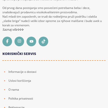
Od prvog dana postojanja smo posvećeni potrebama beba i dece,
snabdevajući prodavnicu visokokvalitetnim proizvodima.
Naš mladi tim zaposlenih, se trudi da roditeljima pruži podršku i olakša
„slatke brige“ nudeći veliki izbor opreme za njihove mališane i bude uvek u
korak sa vremenom.
Saznaj više
KORISNIČKI SERVIS
Informacije o dostavi
Uslovi korišćenja
O nama
Politika privatnosti
Reklamacije