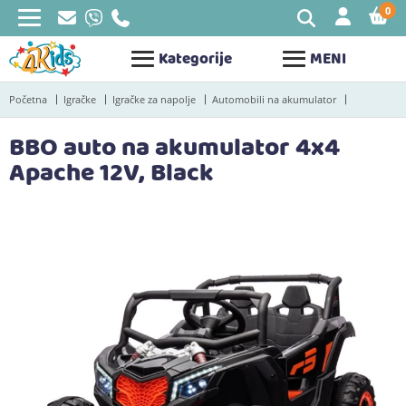
0
STAV
Kategorije
MENI
Početna
Igračke
Igračke za napolje
Automobili na akumulator
BBO auto na akumulator 4x4
Apache 12V, Black