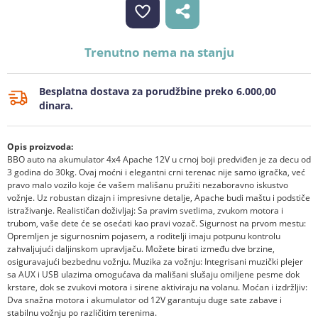
Trenutno nema na stanju
Besplatna dostava za porudžbine preko 6.000,00
dinara.
Opis proizvoda:
BBO auto na akumulator 4x4 Apache 12V u crnoj boji predviđen je za decu od
3 godina do 30kg. Ovaj moćni i elegantni crni terenac nije samo igračka, već
pravo malo vozilo koje će vašem mališanu pružiti nezaboravno iskustvo
vožnje. Uz robustan dizajn i impresivne detalje, Apache budi maštu i podstiče
istraživanje. Realističan doživljaj: Sa pravim svetlima, zvukom motora i
trubom, vaše dete će se osećati kao pravi vozač. Sigurnost na prvom mestu:
Opremljen je sigurnosnim pojasem, a roditelji imaju potpunu kontrolu
zahvaljujući daljinskom upravljaču. Možete birati između dve brzine,
osiguravajući bezbednu vožnju. Muzika za vožnju: Integrisani muzički plejer
sa AUX i USB ulazima omogućava da mališani slušaju omiljene pesme dok
krstare, dok se zvukovi motora i sirene aktiviraju na volanu. Moćan i izdržljiv:
Dva snažna motora i akumulator od 12V garantuju duge sate zabave i
stabilnu vožnju po različitim terenima.