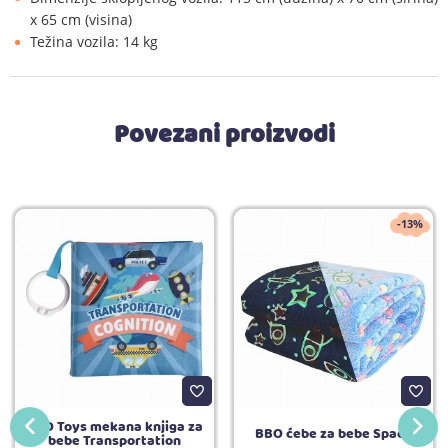
x 65 cm (visina)
Težina vozila: 14 kg
Povezani proizvodi
-13%
BBO Toys mekana knjiga za
BBO ćebe za bebe Space
bebe Transportation