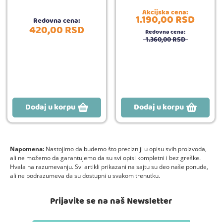
Akcijska cena:
1.190,
00
RSD
Redovna cena:
420,
00
RSD
Redovna cena:
1.360,
00
RSD
Dodaj u korpu
Dodaj u korpu
Napomena:
Nastojimo da budemo što precizniji u opisu svih proizvoda,
ali ne možemo da garantujemo da su svi opisi kompletni i bez greške.
Hvala na razumevanju. Svi artikli prikazani na sajtu su deo naše ponude,
ali ne podrazumeva da su dostupni u svakom trenutku.
Prijavite se na naš Newsletter