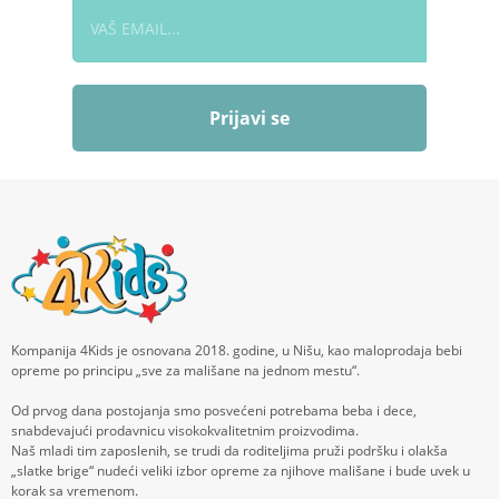
Prijavi se
Kompanija 4Kids je osnovana 2018. godine, u Nišu, kao maloprodaja bebi
opreme po principu „sve za mališane na jednom mestu“.
Od prvog dana postojanja smo posvećeni potrebama beba i dece,
snabdevajući prodavnicu visokokvalitetnim proizvodima.
Naš mladi tim zaposlenih, se trudi da roditeljima pruži podršku i olakša
„slatke brige“ nudeći veliki izbor opreme za njihove mališane i bude uvek u
korak sa vremenom.