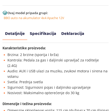
Ovaj model pripada grupi:
BBO auto na akumulator 4x4 Apache 12V
Detaljnije
Specifikacija
Deklaracija
Karakteristike proizvoda:
Brzina: 2 brzine (sporija i brža)
Kontrola: Pedala za gas i daljinski upravljač za roditelje
(2.4G)
Audio: AUX i USB ulazi za muziku, zvukovi motora i sirena na
volanu
Svetla: Prednja svetla
Sigurnost: Sigurnosni pojas i daljinsko upravljanje
Nosivost: Maksimalno opterećenje do 30 kg
Dimenzije i težina proizvoda:
Dimenzije sklopljenog vozila: 115 cm (dužina) x 70 cm (širina)