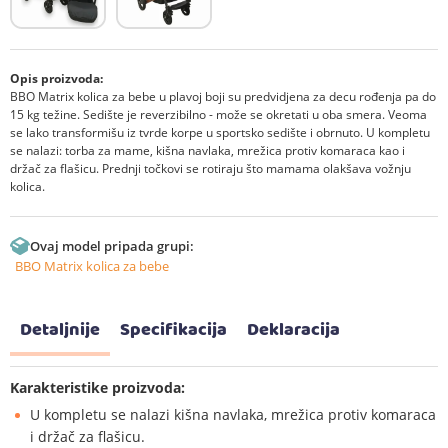
Opis proizvoda:
BBO Matrix kolica za bebe u plavoj boji su predvidjena za decu rođenja pa do
15 kg težine. Sedište je reverzibilno - može se okretati u oba smera. Veoma
se lako transformišu iz tvrde korpe u sportsko sedište i obrnuto. U kompletu
se nalazi: torba za mame, kišna navlaka, mrežica protiv komaraca kao i
držač za flašicu. Prednji točkovi se rotiraju što mamama olakšava vožnju
kolica.
Ovaj model pripada grupi:
BBO Matrix kolica za bebe
Detaljnije
Specifikacija
Deklaracija
Karakteristike proizvoda:
U kompletu se nalazi kišna navlaka, mrežica protiv komaraca
i držač za flašicu.