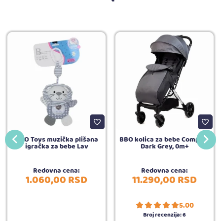
BBO Toys muzička plišana
BBO kolica za bebe Compact
igračka za bebe Lav
Dark Grey, 0m+
Redovna cena:
Redovna cena:
1.060,
00
RSD
11.290,
00
RSD
5.00
Broj recenzija:
6