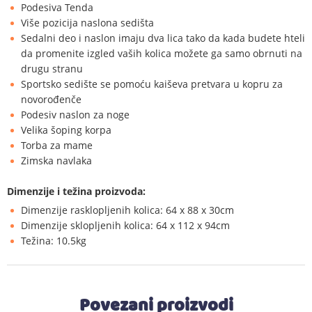
Podesiva Tenda
Više pozicija naslona sedišta
Sedalni deo i naslon imaju dva lica tako da kada budete hteli
da promenite izgled vaših kolica možete ga samo obrnuti na
drugu stranu
Sportsko sedište se pomoću kaiševa pretvara u kopru za
novorođenče
Podesiv naslon za noge
Velika šoping korpa
Torba za mame
Zimska navlaka
Dimenzije i težina proizvoda:
Dimenzije rasklopljenih kolica: 64 x 88 x 30cm
Dimenzije sklopljenih kolica: 64 x 112 x 94cm
Težina: 10.5kg
Povezani proizvodi