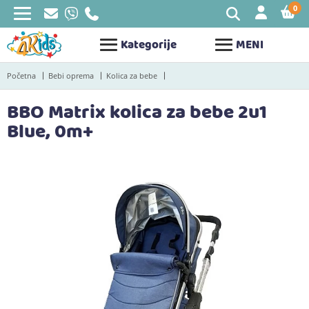
0
STAV
Kategorije
MENI
Početna
Bebi oprema
Kolica za bebe
BBO Matrix kolica za bebe 2u1
Blue, 0m+