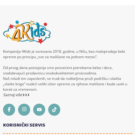
Kompanija 4Kids je osnovana 2018. godine, u Nišu, kao maloprodaja bebi
opreme po principu „sve za mališane na jednom mestu“.
Od prvog dana postojanja smo posvećeni potrebama beba i dece,
snabdevajući prodavnicu visokokvalitetnim proizvodima.
Naš mladi tim zaposlenih, se trudi da roditeljima pruži podršku i olakša
„slatke brige“ nudeći veliki izbor opreme za njihove mališane i bude uvek u
korak sa vremenom.
Saznaj više
KORISNIČKI SERVIS