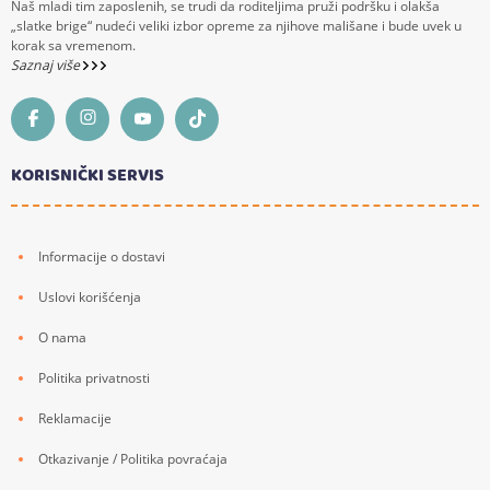
Naš mladi tim zaposlenih, se trudi da roditeljima pruži podršku i olakša
„slatke brige“ nudeći veliki izbor opreme za njihove mališane i bude uvek u
korak sa vremenom.
Saznaj više
KORISNIČKI SERVIS
Informacije o dostavi
Uslovi korišćenja
O nama
Politika privatnosti
Reklamacije
Otkazivanje / Politika povraćaja