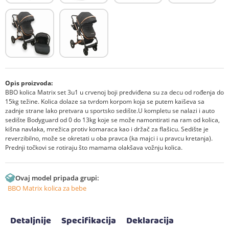
Opis proizvoda:
BBO kolica Matrix set 3u1 u crvenoj boji predviđena su za decu od rođenja do
15kg težine. Kolica dolaze sa tvrdom korpom koja se putem kaiševa sa
zadnje strane lako pretvara u sportsko sedište.U kompletu se nalazi i auto
sedište Bodyguard od 0 do 13kg koje se može namontirati na ram od kolica,
kišna navlaka, mrežica protiv komaraca kao i držač za flašicu. Sedište je
reverzibilno, može se okretati u oba pravca (ka majci i u pravcu kretanja).
Prednji točkovi se rotiraju što mamama olakšava vožnju kolica.
Ovaj model pripada grupi:
BBO Matrix kolica za bebe
Detaljnije
Specifikacija
Deklaracija