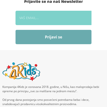
Prijavite se na naš Newsletter
Prijavi se
Kompanija 4Kids je osnovana 2018. godine, u Nišu, kao maloprodaja bebi
opreme po principu „sve za mališane na jednom mestu“.
Od prvog dana postojanja smo posvećeni potrebama beba i dece,
snabdevajući prodavnicu visokokvalitetnim proizvodima.