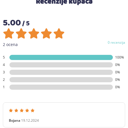
Recenzije kupaca
5.00
/ 5
0 recenzija
2 ocena
5
100%
4
0%
3
0%
2
0%
1
0%
Bojana
19.12.2024