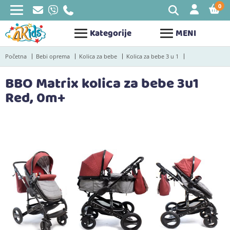
0
STAV
Kategorije
MENI
Početna
Bebi oprema
Kolica za bebe
Kolica za bebe 3 u 1
BBO Matrix kolica za bebe 3u1
Red, 0m+