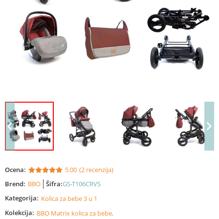
Ocena:
5.00
(2 recenzija)
Brend:
BBO
Šifra:
GS-T106CRVS
Kategorija:
Kolica za bebe 3 u 1
Kolekcija:
BBO Matrix kolica za bebe,