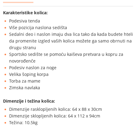
Karakteristike kolica:
Podesiva tenda
Više pozicija naslona sedišta
Sedalni deo i naslon imaju dva lica tako da kada budete hteli
da promenite izgled vaših kolica možete ga samo obrnuti na
drugu stranu
Sportsko sedište se pomoću kaiševa pretvara u kopru za
novorođenče
Podesiv naslon za noge
Velika šoping korpa
Torba za mame
Zimska navlaka
Dimenzije i težina kolica:
Dimenzije rasklopljenih kolica: 64 x 88 x 30cm
Dimenzije sklopljenih kolica: 64 x 112 x 94cm
Težina: 10.5kg