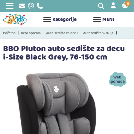
0
STAV
Kategorije
MENI
Početna
Bebi oprema
Auto sedišta za decu
Autosedišta 9-36 kg
BBO Pluton auto sedište za decu
i-Size Black Grey, 76-150 cm