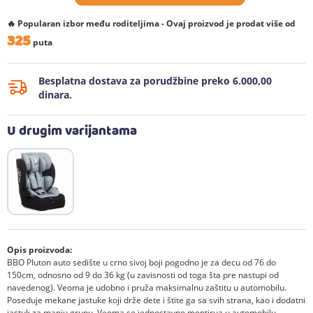
🔥 Popularan izbor među roditeljima - Ovaj proizvod je prodat više od
325
puta
Besplatna dostava za porudžbine preko 6.000,00
dinara.
U drugim varijantama
Opis proizvoda:
BBO Pluton auto sedište u crno sivoj boji pogodno je za decu od 76 do
150cm, odnosno od 9 do 36 kg (u zavisnosti od toga šta pre nastupi od
navedenog). Veoma je udobno i pruža maksimalnu zaštitu u automobilu.
Poseduje mekane jastuke koji drže dete i štite ga sa svih strana, kao i dodatni
jastuk za manju grupu. Veoma se jednostavno montirua u automobilu