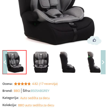
Ocena:
4.82
(17 recenzija)
Brend:
BBO
Šifra:
BS05ABGREY
Kategorija:
Auto sedišta za decu
Kolekcija:
BBO auto sedišta za decu