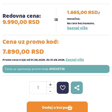
1.665,
00
RSD
/
Redovna cena:
mesečno.
9.990,
00
RSD
Na rate bez kamate.
Saznaj više
Cena uz promo kod:
7.890,
00
RSD
Saznaj više
Promo cena traje od 01.08.2026.
do 31.08.2026.
Cena uz upisivanje promo koda
AVGUST26
+
-
Dodaj u korpu