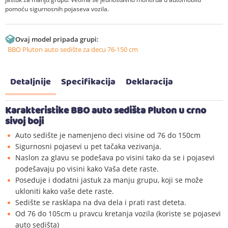
pomoću sigurnosnih pojaseva vozila.
Ovaj model pripada grupi:
BBO Pluton auto sedište za decu 76-150 cm
Detaljnije
Specifikacija
Deklaracija
Karakteristike BBO auto sedišta Pluton u crno
sivoj boji
Auto sedište je namenjeno deci visine od 76 do 150cm
Sigurnosni pojasevi u pet tačaka vezivanja.
Naslon za glavu se podešava po visini tako da se i pojasevi
podešavaju po visini kako Vaša dete raste.
Poseduje i dodatni jastuk za manju grupu, koji se može
ukloniti kako vaše dete raste.
Sedište se rasklapa na dva dela i prati rast deteta.
Od 76 do 105cm u pravcu kretanja vozila (koriste se pojasevi
auto sedišta)