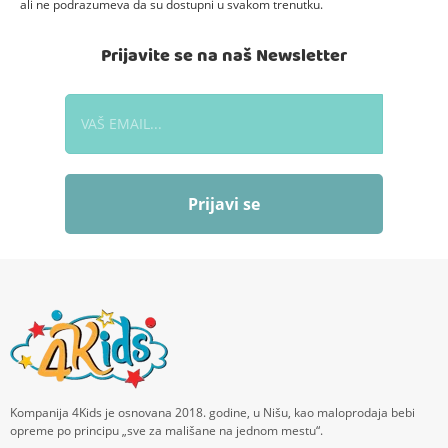
ali ne podrazumeva da su dostupni u svakom trenutku.
Prijavite se na naš Newsletter
Prijavi se
Kompanija 4Kids je osnovana 2018. godine, u Nišu, kao maloprodaja bebi
opreme po principu „sve za mališane na jednom mestu“.