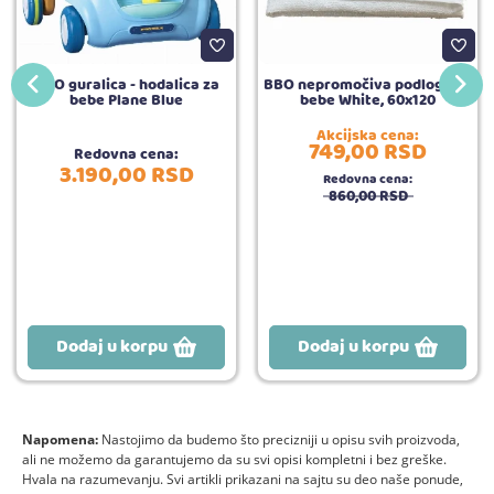
BBO guralica - hodalica za
BBO nepromočiva podloga za
bebe Plane Blue
bebe White, 60x120
Akcijska cena:
749,
00
RSD
Redovna cena:
3.190,
00
RSD
Redovna cena:
860,
00
RSD
Dodaj u korpu
Dodaj u korpu
Napomena:
Nastojimo da budemo što precizniji u opisu svih proizvoda,
ali ne možemo da garantujemo da su svi opisi kompletni i bez greške.
Hvala na razumevanju. Svi artikli prikazani na sajtu su deo naše ponude,