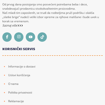
Od prvog dana postojanja smo posvećeni potrebama beba i dece,
snabdevajući prodavnicu visokokvalitetnim proizvodima.
Naš mladi tim zaposlenih, se trudi da roditeljima pruži podršku i olakša
„slatke brige“ nudeći veliki izbor opreme za njihove mališane i bude uvek u
korak sa vremenom.
Saznaj više
KORISNIČKI SERVIS
Informacije o dostavi
Uslovi korišćenja
O nama
Politika privatnosti
Reklamacije