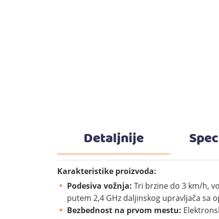
Detaljnije
Spec
Karakteristike proizvoda:
Podesiva vožnja:
Tri brzine do 3 km/h, v
putem 2,4 GHz daljinskog upravljača sa o
Bezbednost na prvom mestu:
Elektronsk