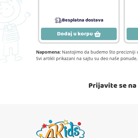
Besplatna dostava
rpu
Dodaj u korpu
Napomena:
Nastojimo da budemo što precizniji u
Svi artikli prikazani na sajtu su deo naše ponud
Prijavite se n