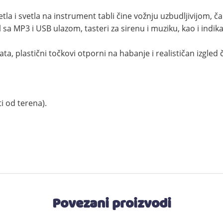
etla i svetla na instrument tabli čine vožnju uzbudljivijom, č
 MP3 i USB ulazom, tasteri za sirenu i muziku, kao i indikat
ta, plastični točkovi otporni na habanje i realističan izgle
i od terena).
Povezani proizvodi