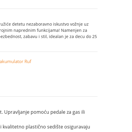
ružiće detetu nezaboravno iskustvo vožnje uz
i brojnim naprednim funkcijama! Namenjen za
zbednost, zabavu i stil, idealan je za decu do 25
akumulator Ruf
. Upravljanje pomoću pedale za gas ili
 kvalitetno plastično sedište osiguravaju