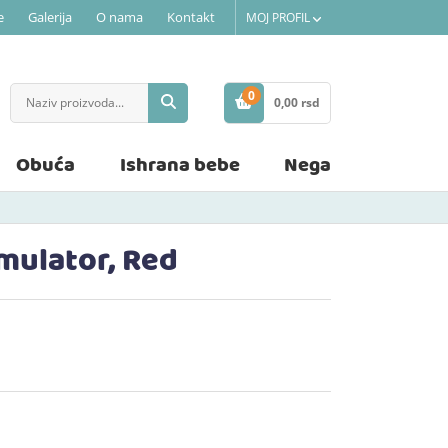
e
Galerija
O nama
Kontakt
MOJ PROFIL
0
0,
00
rsd
STAVKE
Obuća
Ishrana bebe
Nega
mulator, Red