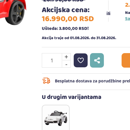
2
Akcijska cena:
Na
16.990,
00
RSD
Sa
Ušteda: 3.800,
00
RSD
!
Akcija traje od 01.08.2026. do 31.08.2026.
+
-
Besplatna dostava za porudžbine prek
U drugim varijantama