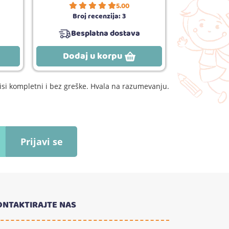
5.00
Broj recenzija:
3
Broj
Besplatna dostava
Bes
Dodaj u korpu
Dodaj
si kompletni i bez greške. Hvala na razumevanju.
Prijavi se
ONTAKTIRAJTE NAS