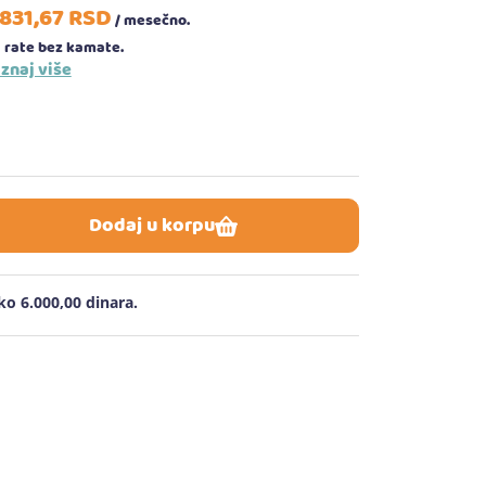
.831,
67
RSD
/ mesečno.
 rate bez kamate.
znaj više
Dodaj u korpu
o 6.000,00 dinara.