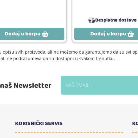
Besplatna dostava
Dodaj u korpu
Dodaj u korpu
 opisu svih proizvoda, ali ne možemo da garantujemo da su svi opi
e, ali ne podrazumeva da su dostupni u svakom trenutku.
a naš Newsletter
KORISNIČKI SERVIS
K