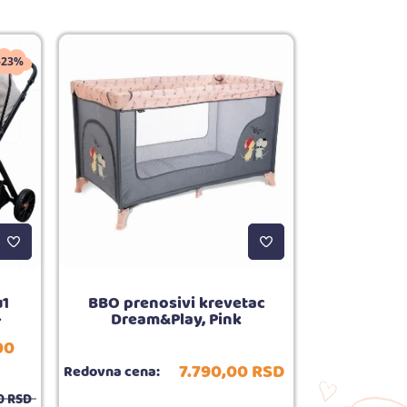
-23%
u1
BBO prenosivi krevetac
BBO hranil
+
Dream&Play, Pink
Meal
00
Akcijska
7.790,
00
RSD
cena:
Redovna cena:
Redovna cena:
0
RSD