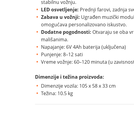
stabilnu vožnju.
LED osvetljenje:
Prednji farovi, zadnja sv
Zabava u vožnji:
Ugrađen muzički modul sa
omogućava personalizovano iskustvo.
Dodatne pogodnosti:
Otvaraju se oba vra
mališanima.
Napajanje: 6V 4Ah baterija (uključena)
Punjenje: 8–12 sati
Vreme vožnje: 60–120 minuta (u zavisnost
Dimenzije i težina proizvoda:
Dimenzije vozila: 105 x 58 x 33 cm
Težina: 10.5 kg