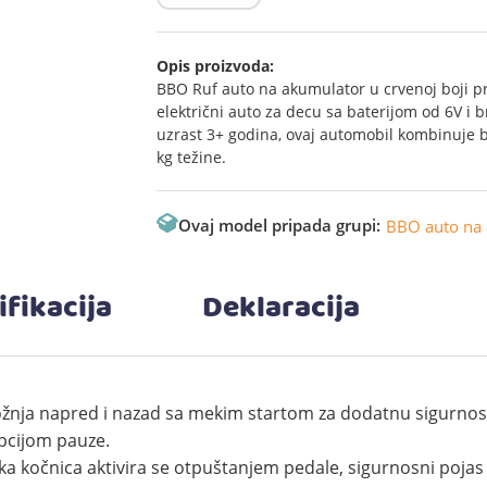
Opis proizvoda:
BBO Ruf auto na akumulator u crvenoj boji p
električni auto za decu sa baterijom od 6V 
uzrast 3+ godina, ovaj automobil kombinuje be
kg težine.
Ovaj model pripada grupi:
BBO auto na 
ifikacija
Deklaracija
ožnja napred i nazad sa mekim startom za dodatnu sigurnost
pcijom pauze.
a kočnica aktivira se otpuštanjem pedale, sigurnosni pojas i