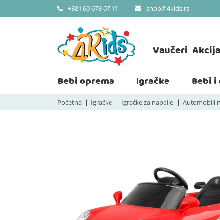
shop@4kids.rs
+381 60 678 07 11
Vaučeri
Akcij
Bebi oprema
Igračke
Bebi i
Početna
Igračke
Igračke za napolje
Automobili 