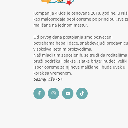
Kompanija 4Kids je osnovana 2018. godine, u Niš
kao maloprodaja bebi opreme po principu „sve z
mališane na jednom mestu“.
Od prvog dana postojanja smo posvećeni
potrebama beba i dece, snabdevajući prodavnic
visokokvalitetnim proizvodima.
Naš mladi tim zaposlenih, se trudi da roditeljima
pruži podršku i olakša „slatke brige“ nudeći veliki
izbor opreme za njihove mališane i bude uvek u
korak sa vremenom.
Saznaj više