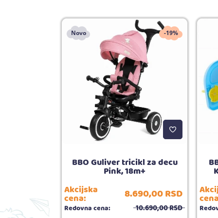
Novo
-19%
enoj haljini
BBO Guliver tricikl za decu
BB
jem
Pink, 18m+
K
Akcijska
Akci
8.690,
00
RSD
780,
00
RSD
cena:
cena
10.690,
00
RSD
Redovna cena:
Redov