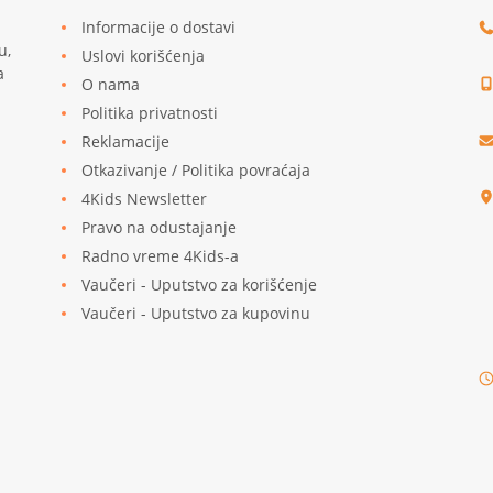
Informacije o dostavi
u,
Uslovi korišćenja
a
O nama
Politika privatnosti
Reklamacije
u
Otkazivanje / Politika povraćaja
4Kids Newsletter
Pravo na odustajanje
Radno vreme 4Kids-a
Vaučeri - Uputstvo za korišćenje
Vaučeri - Uputstvo za kupovinu