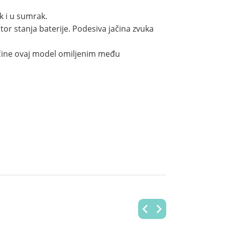
ak i u sumrak.
or stanja baterije. Podesiva jačina zvuka
d čine ovaj model omiljenim među