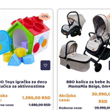
-17%
O Toys igračka za decu
BBO kolica za bebe 3
ućica sa aktivnostima
MamaMia Beige, 0m
30.990,
jska
Akcijska
1.390,
00
RSD
:
cena:
RSD
1.680,
00
RSD
na cena:
39.990,
0
Redovna cena: