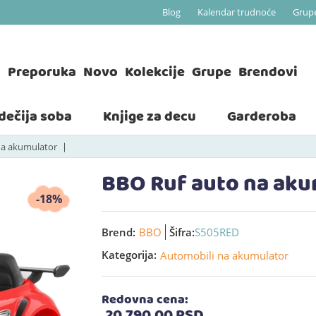
Blog
Kalendar trudnoće
Grup
a
Preporuka
Novo
Kolekcije
Grupe
Brendovi
 dečija soba
Knjige za decu
Garderoba
na akumulator
BBO Ruf auto na aku
-18%
Brend:
BBO
Šifra:
S505RED
Kategorija:
Automobili na akumulator
Redovna cena:
20.790,
00
RSD