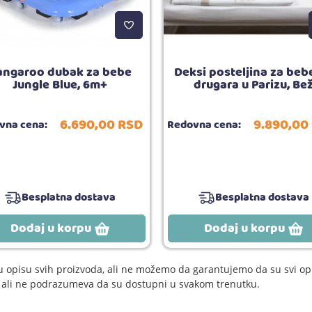
angaroo dubak za bebe
Deksi posteljina za bebe
Jungle Blue, 6m+
drugara u Parizu, Be
6.690,
00
RSD
9.890,
00
vna cena:
Redovna cena:
Besplatna dostava
Besplatna dostava
Dodaj u korpu
Dodaj u korpu
 opisu svih proizvoda, ali ne možemo da garantujemo da su svi opi
e, ali ne podrazumeva da su dostupni u svakom trenutku.