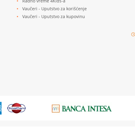
Radno vreme 4Kids-a
Vaučeri - Uputstvo za korišćenje
Vaučeri - Uputstvo za kupovinu
© 2026
4KIDS
| Sva prava zadržana
Izrada Internet prodavnice etikDigital