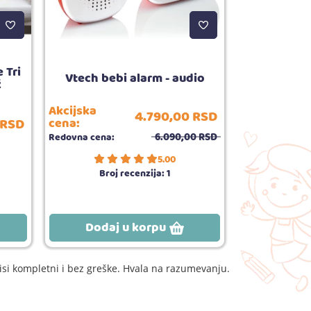
 Tri
Infantino m
Vtech bebi alarm - audio
ž
krevet
Akcijska
Akcijska
4.790,
00
RSD
RSD
cena:
cena:
6.090,
00
RSD
Redovna cena:
Redovna cena:
5.00
Broj recenzija:
1
Broj
Dodaj u korpu
Dodaj
si kompletni i bez greške. Hvala na razumevanju.