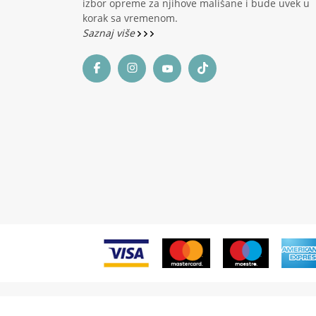
izbor opreme za njihove mališane i bude uvek u
korak sa vremenom.
Saznaj više