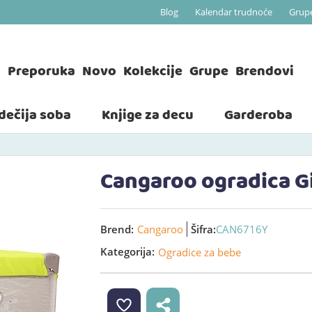
Blog
Kalendar trudnoće
Grup
a
Preporuka
Novo
Kolekcije
Grupe
Brendovi
 dečija soba
Knjige za decu
Garderoba
Cangaroo ogradica G
Brend:
Cangaroo
Šifra:
CAN6716Y
Kategorija:
Ogradice za bebe