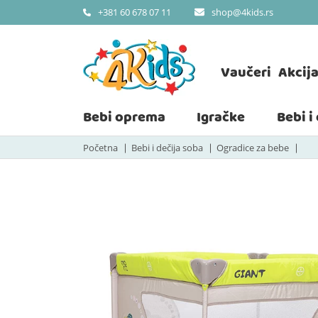
shop@4kids.rs
+381 60 678 07 11
Vaučeri
Akcij
Bebi oprema
Igračke
Bebi i
Početna
Bebi i dečija soba
Ogradice za bebe