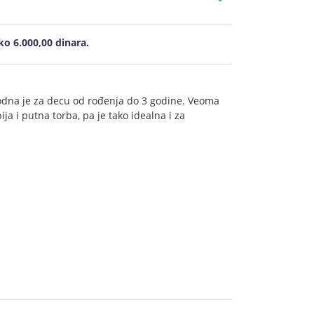
o 6.000,00 dinara.
odna je za decu od rođenja do 3 godine. Veoma
ja i putna torba, pa je tako idealna i za