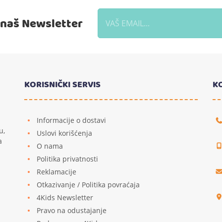
a naš Newsletter
KORISNIČKI SERVIS
K
Informacije o dostavi
u,
Uslovi korišćenja
a
O nama
Politika privatnosti
Reklamacije
u
Otkazivanje / Politika povraćaja
4Kids Newsletter
Pravo na odustajanje