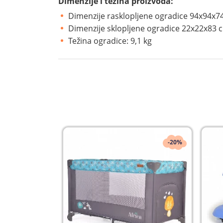
Dimenzije i težina proizvoda:
Dimenzije rasklopljene ogradice 94x94x7
Dimenzije sklopljene ogradice 22x22x83 
Težina ogradice: 9,1 kg
-20%