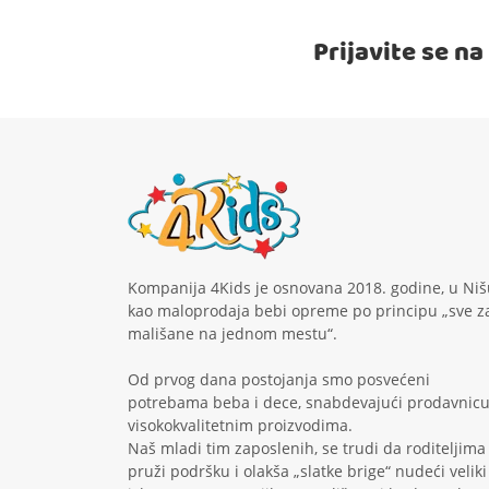
Prijavite se n
Kompanija 4Kids je osnovana 2018. godine, u Niš
kao maloprodaja bebi opreme po principu „sve z
mališane na jednom mestu“.
Od prvog dana postojanja smo posvećeni
potrebama beba i dece, snabdevajući prodavnic
visokokvalitetnim proizvodima.
Naš mladi tim zaposlenih, se trudi da roditeljima
pruži podršku i olakša „slatke brige“ nudeći veliki