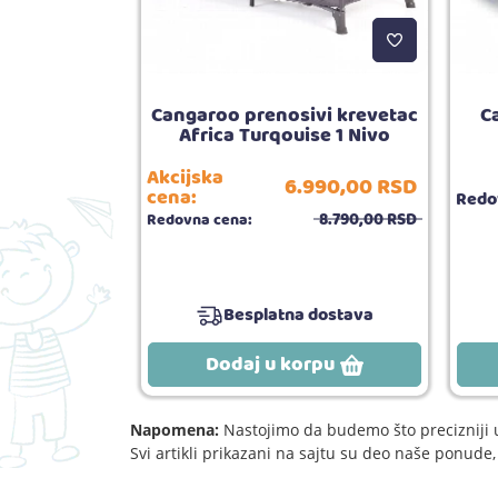
 krevetac
Cangaroo prenosivi krevetac
C
x60x10cm
Africa Turqouise 1 Nivo
Akcijska
6.990,
00
RSD
290,
00
RSD
cena:
Redo
8.790,
00
RSD
Redovna cena:
Besplatna dostava
rpu
Dodaj u korpu
Napomena:
Nastojimo da budemo što precizniji u
Svi artikli prikazani na sajtu su deo naše ponud