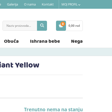
e
Galerija
O nama
Kontakt
MOJ PROFIL
0
0,
00
rsd
STAVKE
Obuća
Ishrana bebe
Nega
iant Yellow
Trenutno nema na stanju