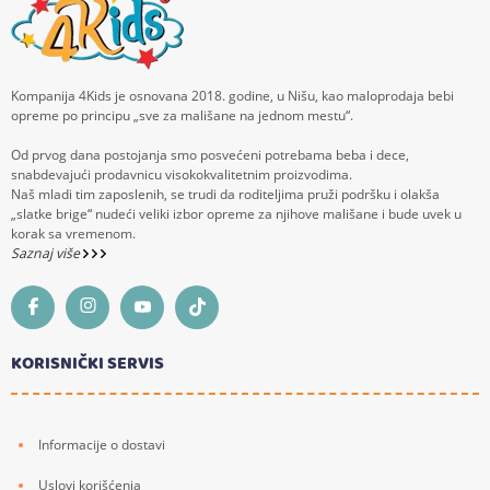
Kompanija 4Kids je osnovana 2018. godine, u Nišu, kao maloprodaja bebi
opreme po principu „sve za mališane na jednom mestu“.
Od prvog dana postojanja smo posvećeni potrebama beba i dece,
snabdevajući prodavnicu visokokvalitetnim proizvodima.
Naš mladi tim zaposlenih, se trudi da roditeljima pruži podršku i olakša
„slatke brige“ nudeći veliki izbor opreme za njihove mališane i bude uvek u
korak sa vremenom.
Saznaj više
KORISNIČKI SERVIS
Informacije o dostavi
Uslovi korišćenja