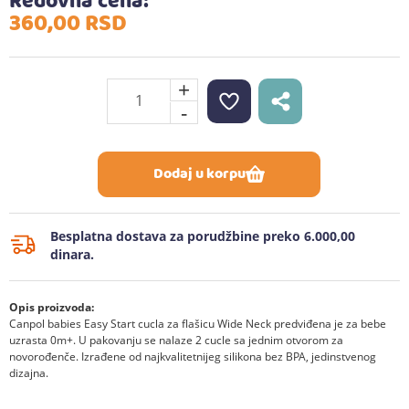
Redovna cena:
360,
00
RSD
+
-
Dodaj u korpu
Besplatna dostava za porudžbine preko 6.000,00
dinara.
Opis proizvoda:
Canpol babies Easy Start cucla za flašicu Wide Neck predviđena je za bebe
uzrasta 0m+. U pakovanju se nalaze 2 cucle sa jednim otvorom za
novorođenče. Izrađene od najkvalitetnijeg silikona bez BPA, jedinstvenog
dizajna.