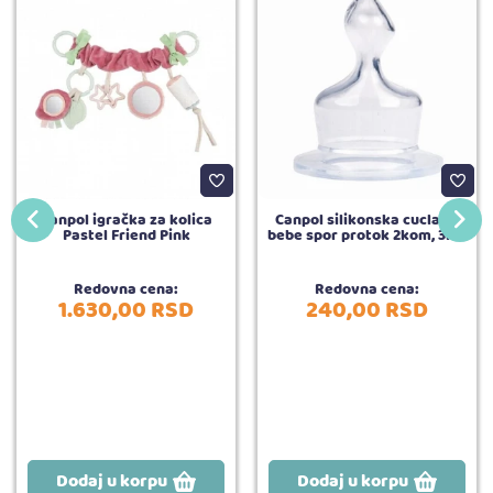
Canpol igračka za kolica
Canpol silikonska cucla za
Pastel Friend Pink
bebe spor protok 2kom, 3m+
Redovna cena:
Redovna cena:
1.630,
00
RSD
240,
00
RSD
Dodaj u korpu
Dodaj u korpu