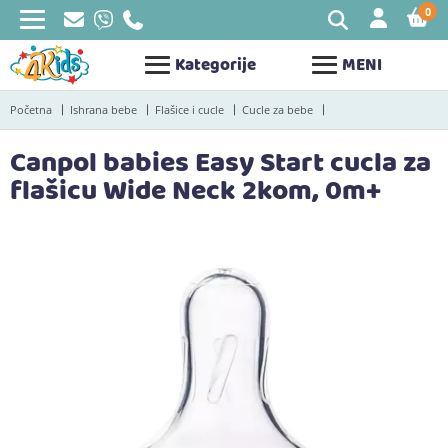
0
STAV
Kategorije
MENI
Početna
Ishrana bebe
Flašice i cucle
Cucle za bebe
Canpol babies Easy Start cucla za
flašicu Wide Neck 2kom, 0m+