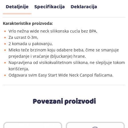
Detaljnije
Specifikacija
Deklaracija
Karakteristike proizvoda:
Vrlo nežna wide neck silikonska cucla bez BPA,
Za uzrast 0-3m,
2 komada u pakovanju,
Mleko teče brzinom koju odabere beba, čime se smanjuje
prejedanje i vraćanje (bljuckanje) hrane,
Napravljena od visikokvalitetnom silikona, ne slepljuje tokom
korišćenja,
Odgovara svim Easy Start Wide Neck Canpol flašicama.
Povezani proizvodi