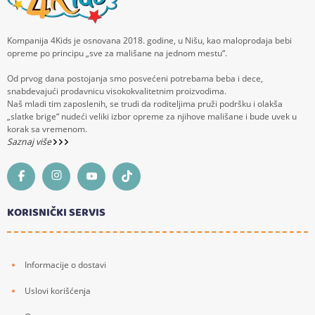
Kompanija 4Kids je osnovana 2018. godine, u Nišu, kao maloprodaja bebi
opreme po principu „sve za mališane na jednom mestu“.
Od prvog dana postojanja smo posvećeni potrebama beba i dece,
snabdevajući prodavnicu visokokvalitetnim proizvodima.
Naš mladi tim zaposlenih, se trudi da roditeljima pruži podršku i olakša
„slatke brige“ nudeći veliki izbor opreme za njihove mališane i bude uvek u
korak sa vremenom.
Saznaj više
KORISNIČKI SERVIS
Informacije o dostavi
Uslovi korišćenja