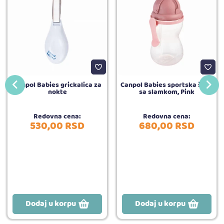
Canpol Babies grickalica za
Canpol Babies sportska šolja
nokte
sa slamkom, Pink
Redovna cena:
Redovna cena:
530,
00
RSD
680,
00
RSD
Dodaj u korpu
Dodaj u korpu