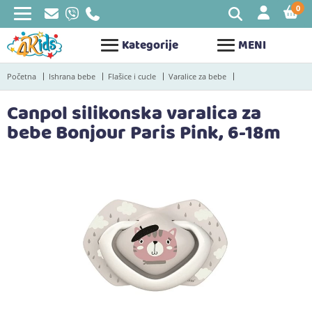
0
STAV
Kategorije
MENI
Početna
Ishrana bebe
Flašice i cucle
Varalice za bebe
Canpol silikonska varalica za
bebe Bonjour Paris Pink, 6-18m