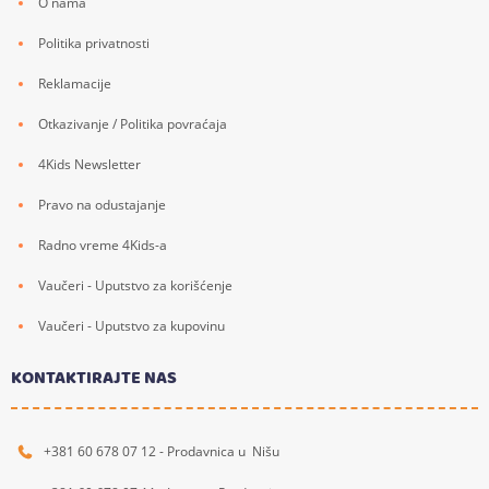
O nama
Politika privatnosti
Reklamacije
Otkazivanje / Politika povraćaja
4Kids Newsletter
Pravo na odustajanje
Radno vreme 4Kids-a
Vaučeri - Uputstvo za korišćenje
Vaučeri - Uputstvo za kupovinu
KONTAKTIRAJTE NAS
+381 60 678 07 12 - Prodavnica u Nišu