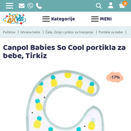
0
STAV
Kategorije
MENI
Početna
Ishrana bebe
Čaše, činije i pribor za hranjenje
Portikle za bebe
Canpol Babies So Cool portikla za
bebe, Tirkiz
-17%