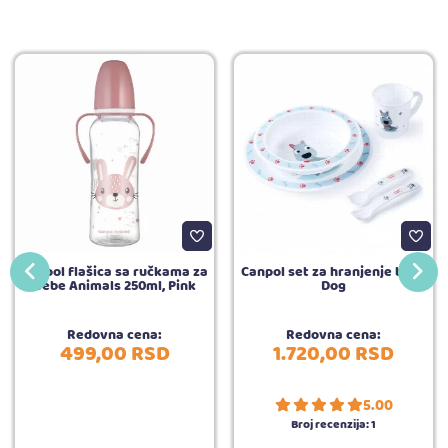
Canpol flašica sa ručkama za
Canpol set za hranjenje bebe
bebe Animals 250ml, Pink
Dog
Redovna cena:
Redovna cena:
499,
00
RSD
1.720,
00
RSD
5.00
Broj recenzija:
1