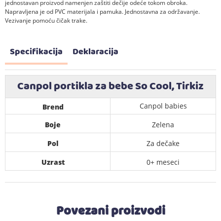
jednostavan proizvod namenjen zaštiti dečije odeće tokom obroka.
Napravljena je od PVC materijala i pamuka. Jednostavna za održavanje.
Vezivanje pomoću čičak trake.
Specifikacija
Deklaracija
Canpol portikla za bebe So Cool, Tirkiz
Canpol babies
Brend
Boje
Zelena
Pol
Za dečake
Uzrast
0+ meseci
Povezani proizvodi