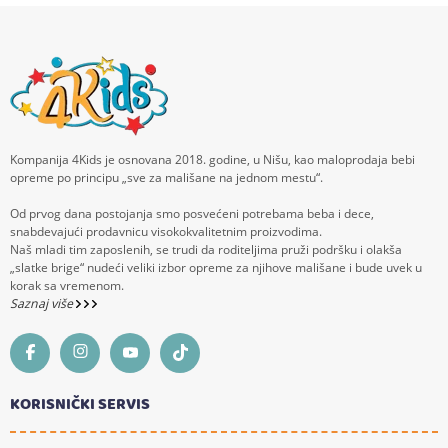
Kompanija 4Kids je osnovana 2018. godine, u Nišu, kao maloprodaja bebi
opreme po principu „sve za mališane na jednom mestu“.
Od prvog dana postojanja smo posvećeni potrebama beba i dece,
snabdevajući prodavnicu visokokvalitetnim proizvodima.
Naš mladi tim zaposlenih, se trudi da roditeljima pruži podršku i olakša
„slatke brige“ nudeći veliki izbor opreme za njihove mališane i bude uvek u
korak sa vremenom.
Saznaj više
KORISNIČKI SERVIS