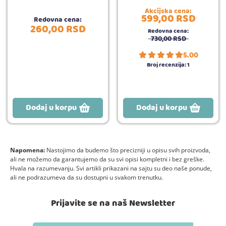
Akcijska cena:
599,
00
RSD
Redovna cena:
260,
00
RSD
Redovna cena:
730,
00
RSD
5.00
Broj recenzija:
1
Dodaj u korpu
Dodaj u korpu
Napomena:
Nastojimo da budemo što precizniji u opisu svih proizvoda,
ali ne možemo da garantujemo da su svi opisi kompletni i bez greške.
Hvala na razumevanju. Svi artikli prikazani na sajtu su deo naše ponude,
ali ne podrazumeva da su dostupni u svakom trenutku.
Prijavite se na naš Newsletter