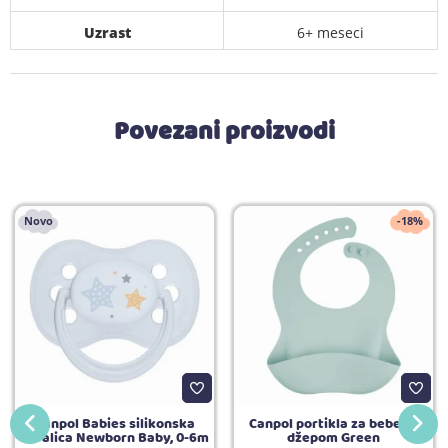
Uzrast
6+ meseci
Povezani proizvodi
Novo
-18%
Canpol Babies silikonska
Canpol portikla za bebe sa
varalica Newborn Baby, 0-6m
džepom Green