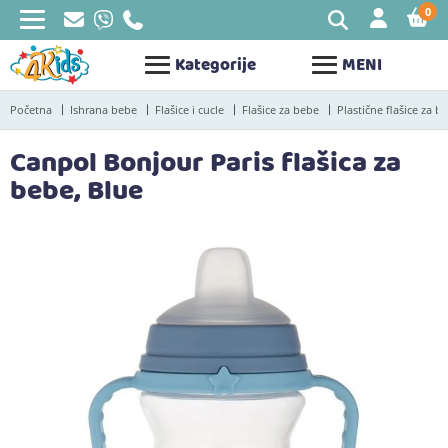
0
STAV
Kategorije
MENI
Početna
Ishrana bebe
Flašice i cucle
Flašice za bebe
Plastične flašice za b
Canpol Bonjour Paris flašica za
bebe, Blue