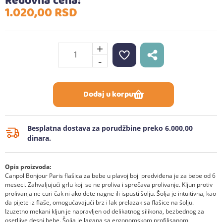
Redovna cena:
1.020,
00
RSD
+
-
Dodaj u korpu
Besplatna dostava za porudžbine preko 6.000,00
dinara.
Opis proizvoda:
Canpol Bonjour Paris flašica za bebe u plavoj boji predviđena je za bebe od 6
meseci. Zahvaljujući grlu koji se ne proliva i sprečava prolivanje. Kljun protiv
prolivanja ne curi čak ni ako dete nagne ili ispusti šolju. Šolja je intuitivna, kao
da pijete iz flaše, omogućavajući brz i lak prelazak sa flašice na šolju.
Izuzetno mekani kljun je napravljen od delikatnog silikona, bezbednog za
osetljive desni bebe. Šolja je lagana sa ergonomskom profilisanom