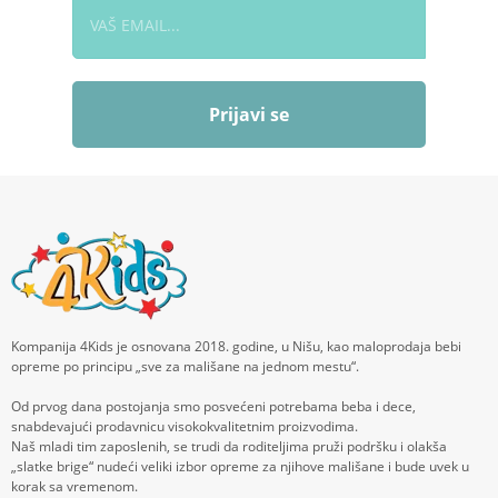
Prijavi se
Kompanija 4Kids je osnovana 2018. godine, u Nišu, kao maloprodaja bebi
opreme po principu „sve za mališane na jednom mestu“.
Od prvog dana postojanja smo posvećeni potrebama beba i dece,
snabdevajući prodavnicu visokokvalitetnim proizvodima.
Naš mladi tim zaposlenih, se trudi da roditeljima pruži podršku i olakša
„slatke brige“ nudeći veliki izbor opreme za njihove mališane i bude uvek u
korak sa vremenom.