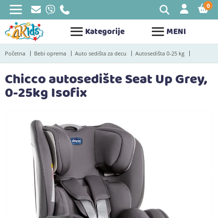
0
STAV
Kategorije
MENI
Početna
Bebi oprema
Auto sedišta za decu
Autosedišta 0-25 kg
Chicco autosedište Seat Up Grey,
0-25kg Isofix