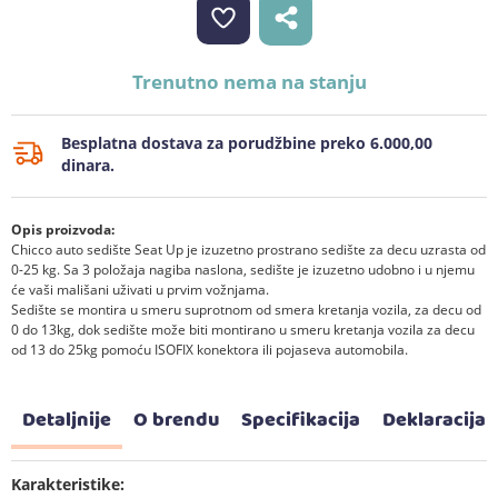
Trenutno nema na stanju
Besplatna dostava za porudžbine preko 6.000,00
dinara.
Opis proizvoda:
Chicco auto sedište Seat Up je izuzetno prostrano sedište za decu uzrasta od
0-25 kg. Sa 3 položaja nagiba naslona, sedište je izuzetno udobno i u njemu
će vaši mališani uživati u prvim vožnjama.
Sedište se montira u smeru suprotnom od smera kretanja vozila, za decu od
0 do 13kg, dok sedište može biti montirano u smeru kretanja vozila za decu
od 13 do 25kg pomoću ISOFIX konektora ili pojaseva automobila.
Detaljnije
O brendu
Specifikacija
Deklaracija
Karakteristike: