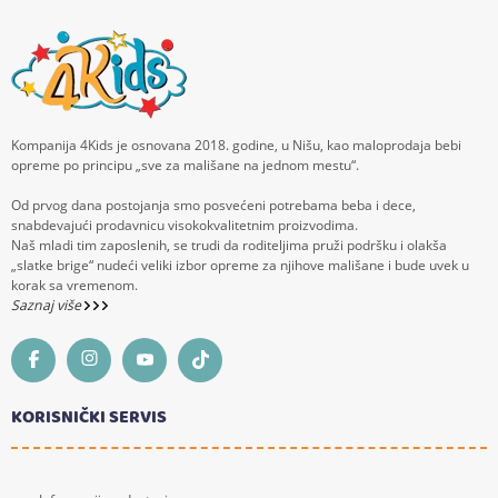
Kompanija 4Kids je osnovana 2018. godine, u Nišu, kao maloprodaja bebi
opreme po principu „sve za mališane na jednom mestu“.
Od prvog dana postojanja smo posvećeni potrebama beba i dece,
snabdevajući prodavnicu visokokvalitetnim proizvodima.
Naš mladi tim zaposlenih, se trudi da roditeljima pruži podršku i olakša
„slatke brige“ nudeći veliki izbor opreme za njihove mališane i bude uvek u
korak sa vremenom.
Saznaj više
KORISNIČKI SERVIS