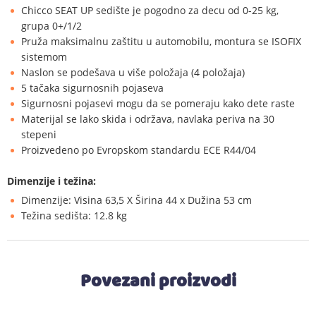
Chicco SEAT UP sedište je pogodno za decu od 0-25 kg,
grupa 0+/1/2
Pruža maksimalnu zaštitu u automobilu, montura se ISOFIX
sistemom
Naslon se podešava u više položaja (4 položaja)
5 tačaka sigurnosnih pojaseva
Sigurnosni pojasevi mogu da se pomeraju kako dete raste
Materijal se lako skida i održava, navlaka periva na 30
stepeni
Proizvedeno po Evropskom standardu ECE R44/04
Dimenzije i težina:
Dimenzije: Visina 63,5 X Širina 44 x Dužina 53 cm
Težina sedišta: 12.8 kg
Povezani proizvodi