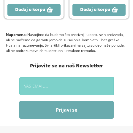
Dodaj u korpu
Dodaj u korpu
Napomena:
Nastojimo da budemo što precizniji u opisu svih proizvoda,
ali ne možemo da garantujemo da su svi opisi kompletni i bez greške.
Hvala na razumevanju. Svi artikli prikazani na sajtu su deo naše ponude,
ali ne podrazumeva da su dostupni u svakom trenutku.
Prijavite se na naš Newsletter
Prijavi se