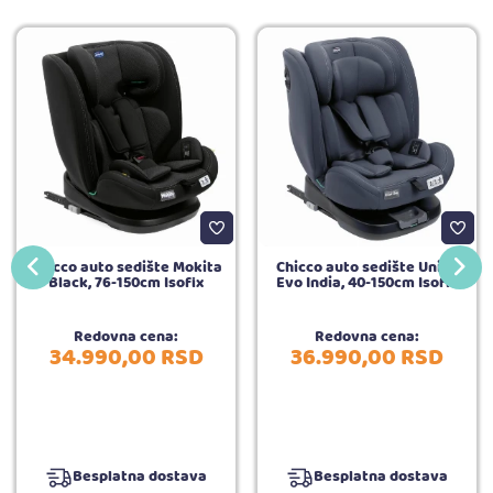
Chicco auto sedište Mokita
Chicco auto sedište Unico
Black, 76-150cm Isofix
Evo India, 40-150cm Isofix
Redovna cena:
Redovna cena:
34.990,
00
RSD
36.990,
00
RSD
Besplatna dostava
Besplatna dostava