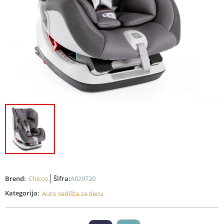
Brend:
Chicco
Šifra:
A029720
Kategorija:
Auto sedišta za decu