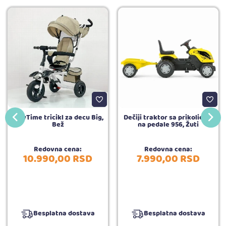
PlayTime tricikl za decu Big,
Dečiji traktor sa prikolicom
Bež
na pedale 956, Žuti
Redovna cena:
Redovna cena:
10.990,
00
RSD
7.990,
00
RSD
Besplatna dostava
Besplatna dostava