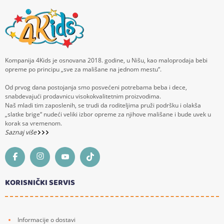
Kompanija 4Kids je osnovana 2018. godine, u Nišu, kao maloprodaja bebi
opreme po principu „sve za mališane na jednom mestu“.
Od prvog dana postojanja smo posvećeni potrebama beba i dece,
snabdevajući prodavnicu visokokvalitetnim proizvodima.
Naš mladi tim zaposlenih, se trudi da roditeljima pruži podršku i olakša
„slatke brige“ nudeći veliki izbor opreme za njihove mališane i bude uvek u
korak sa vremenom.
Saznaj više
KORISNIČKI SERVIS
Informacije o dostavi