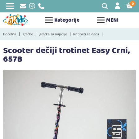
0
STAV
Kategorije
MENI
Početna
Igračke
Igračke za napolje
Trotineti za decu
Scooter dečiji trotinet Easy Crni,
657B