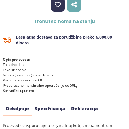
Trenutno nema na stanju
Besplatna dostava za porudžbine preko 6.000,00
dinara.
Opis proizvoda:
Za jedno dete
Lako sklapanje
Nožica (naslanjač) za parkiranje
Preporučeno za uzrast 8+
Preporuceno maksimalno opterećenje do 50kg
Korisničko uputstvo
Detaljnije
Specifikacija
Deklaracija
Proizvod se isporučuje u originalnoj kutiji, nenamontiran