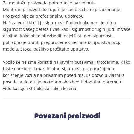
Za montažu proizvoda potrebno je par minuta
Montiran proizvod dostupan je samo za lično preuzimanje
Proizvod nije za profesionalnu upotrebu
Naš zajednički cilj je sigurnost. Podjednako nam je bitna
sigurnost Vašeg deteta i Vas, kao i sigurnost drugih ljudi iz Vaše
okoline. Kako biste obezbedili najviši stepen sigurnosti,
potrebno je pratiti preporučene smernice iz uputstva ovog
modela. Stoga, pažljivo pročitajte uputstvo.
Vozilo se ne sme koristiti na javnim putevima i trotoarima. Kako
biste obezbedili maksimalnu sigurnost, preporučujemo
korišćenje vozila na privatnim posedima, uz dozvolu vlasnika
poseda, a detetu je potrebno obezbediti dodatnu opremu u
vidu kacige i štitnika za ruke i kolena.
Povezani proizvodi