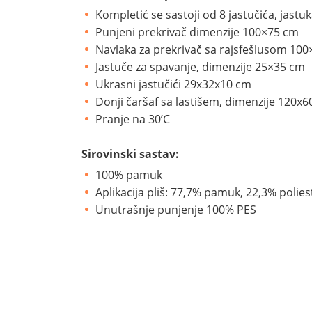
Kompletić se sastoji od 8 jastučića, jast
Punjeni prekrivač dimenzije 100×75 cm
Navlaka za prekrivač sa rajsfešlusom 10
Jastuče za spavanje, dimenzije 25×35 cm
Ukrasni jastučići 29x32x10 cm
Donji čaršaf sa lastišem, dimenzije 120x
Pranje na 30’C
Sirovinski sastav:
100% pamuk
Aplikacija pliš: 77,7% pamuk, 22,3% polies
Unutrašnje punjenje 100% PES