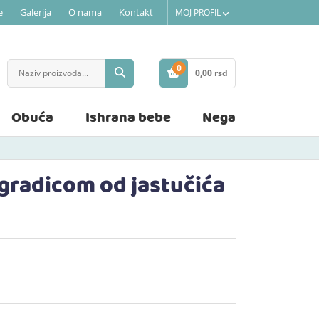
e
Galerija
O nama
Kontakt
MOJ PROFIL
0
0,
00
rsd
STAVKE
Obuća
Ishrana bebe
Nega
ogradicom od jastučića