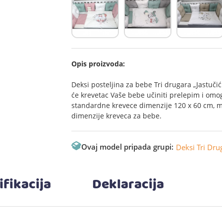
Opis proizvoda:
Deksi posteljina za bebe Tri drugara „Jastučići
će krevetac Vaše bebe učiniti prelepim i omo
standardne krevece dimenzije 120 x 60 cm, m
dimenzije kreveca za bebe.
Ovaj model pripada grupi:
Deksi Tri Dru
ifikacija
Deklaracija