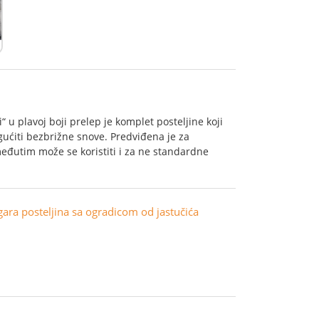
“ u plavoj boji prelep je komplet posteljine koji
gućiti bezbrižne snove. Predviđena je za
eđutim može se koristiti i za ne standardne
gara posteljina sa ogradicom od jastučića