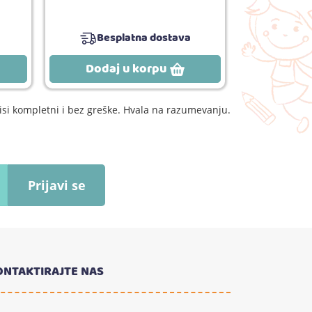
Besplatna dostava
Dodaj u korpu
Dodaj
si kompletni i bez greške. Hvala na razumevanju.
Prijavi se
ONTAKTIRAJTE NAS