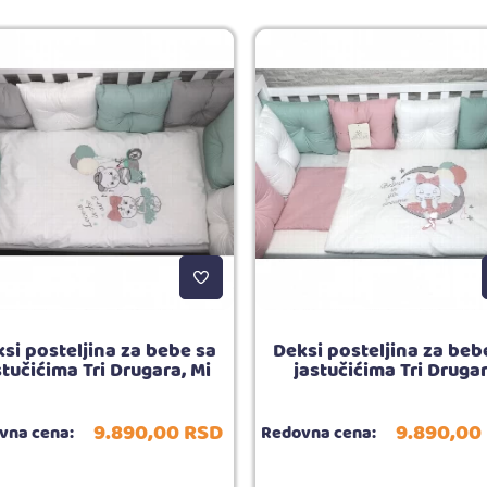
si posteljina za bebe sa
Deksi posteljina za beb
stučićima Tri Drugara, Mi
jastučićima Tri Druga
9.890,
00
RSD
9.890,
00
vna cena:
Redovna cena: