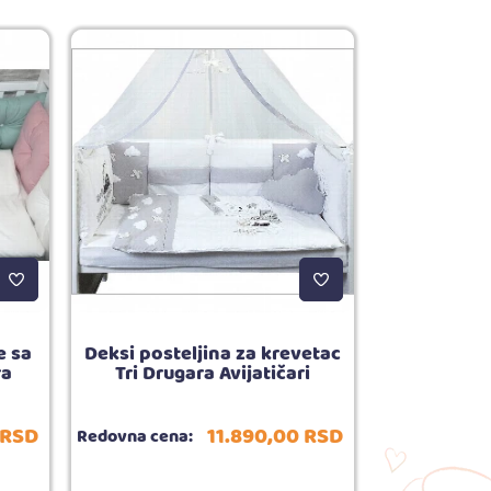
e sa
Deksi posteljina za krevetac
Deksi porti
ra
Tri Drugara Avijatičari
Whi
RSD
11.890,
00
RSD
Redovna cena:
Redovna cena