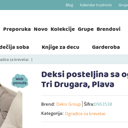
Blog
Kalendar trudnoće
Grup
a
Preporuka
Novo
Kolekcije
Grupe
Brendovi
 dečija soba
Knjige za decu
Garderoba
adice za krevetac
Deksi posteljina sa 
Tri Drugara, Plava
Brend:
Deksi Group
Šifra:
0963538
Kategorija:
Ogradice za krevetac