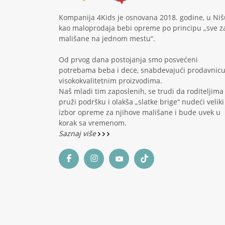
Kompanija 4Kids je osnovana 2018. godine, u Niš
kao maloprodaja bebi opreme po principu „sve z
mališane na jednom mestu“.
Od prvog dana postojanja smo posvećeni
potrebama beba i dece, snabdevajući prodavnic
visokokvalitetnim proizvodima.
Naš mladi tim zaposlenih, se trudi da roditeljima
pruži podršku i olakša „slatke brige“ nudeći veliki
izbor opreme za njihove mališane i bude uvek u
korak sa vremenom.
Saznaj više