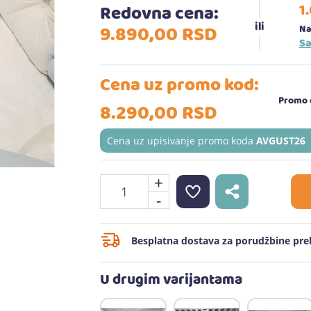
1
Redovna cena:
9.890,
00
RSD
Na
Sa
Cena uz promo kod:
Promo c
8.290,
00
RSD
Cena uz upisivanje promo koda
AVGUST26
+
-
Besplatna dostava za porudžbine prek
U drugim varijantama