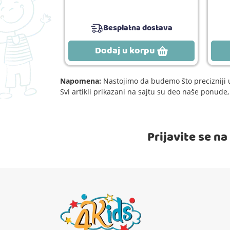
Besplatna dostava
rpu
Dodaj u korpu
Napomena:
Nastojimo da budemo što precizniji u
Svi artikli prikazani na sajtu su deo naše ponud
Prijavite se n