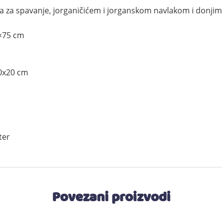
uka za spavanje, jorganičićem i jorganskom navlakom i donji
0×75 cm
60x20 cm
ter
Povezani proizvodi