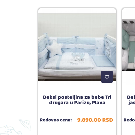
 vreća za
Deksi posteljina za bebe Tri
Dek
ara Siva, 68-
drugara u Parizu, Plava
ja
140,
00
RSD
9.890,
00
RSD
Redovna cena:
Redo