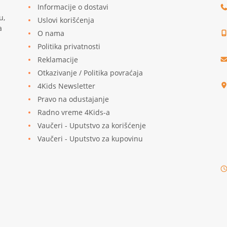
Informacije o dostavi
u,
Uslovi korišćenja
a
O nama
Politika privatnosti
Reklamacije
u
Otkazivanje / Politika povraćaja
4Kids Newsletter
Pravo na odustajanje
Radno vreme 4Kids-a
Vaučeri - Uputstvo za korišćenje
Vaučeri - Uputstvo za kupovinu