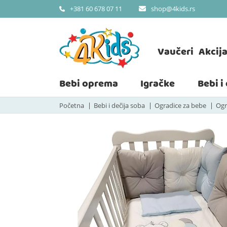
shop@4kids.rs
+381 60 678 07 11
Vaučeri
Akcij
Bebi oprema
Igračke
Bebi i
Početna
Bebi i dečija soba
Ogradice za bebe
Ogr