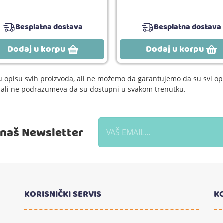
Besplatna dostava
Besplatna dostava
Dodaj u korpu
Dodaj u korpu
 opisu svih proizvoda, ali ne možemo da garantujemo da su svi opi
e, ali ne podrazumeva da su dostupni u svakom trenutku.
a naš Newsletter
KORISNIČKI SERVIS
K